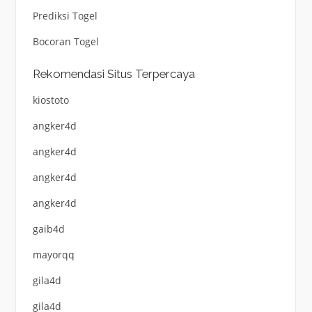
Prediksi Togel
Bocoran Togel
Rekomendasi Situs Terpercaya
kiostoto
angker4d
angker4d
angker4d
angker4d
gaib4d
mayorqq
gila4d
gila4d