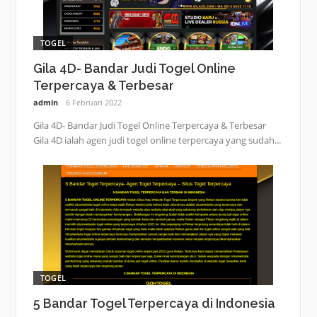
TOGEL
Gila 4D- Bandar Judi Togel Online
Terpercaya & Terbesar
admin
6 Februari 2022
Gila 4D- Bandar Judi Togel Online Terpercaya & Terbesar
Gila 4D ialah agen judi togel online terpercaya yang sudah...
TOGEL
5 Bandar Togel Terpercaya di Indonesia