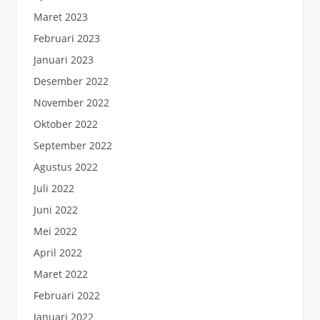
Maret 2023
Februari 2023
Januari 2023
Desember 2022
November 2022
Oktober 2022
September 2022
Agustus 2022
Juli 2022
Juni 2022
Mei 2022
April 2022
Maret 2022
Februari 2022
Januari 2022