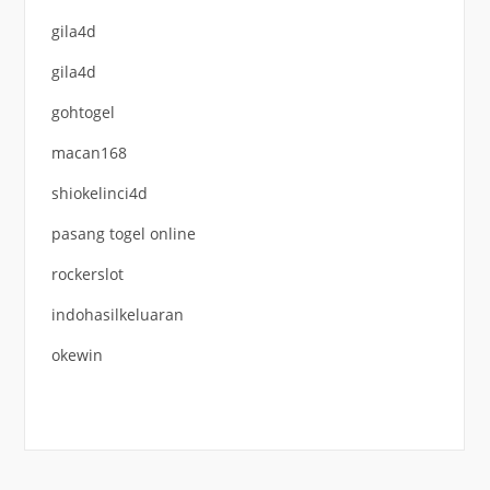
gila4d
gila4d
gohtogel
macan168
shiokelinci4d
pasang togel online
rockerslot
indohasilkeluaran
okewin