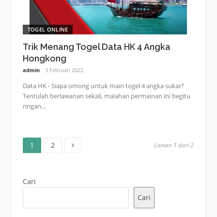
TOGEL ONLINE
Trik Menang Togel Data HK 4 Angka
Hongkong
admin
3 Februari 2022
Data HK - Siapa omong untuk main togel 4 angka sukar?
Tentulah berlawanan sekali, malahan permainan ini begitu
ringan...
Laman
Laman
Paginasi
1
2
Laman 1 dari 2
pos
Cari
Cari