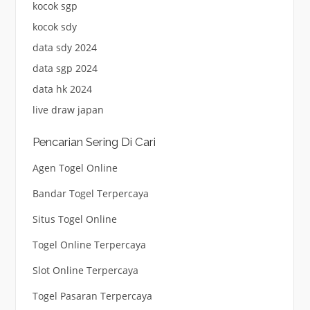
kocok sgp
kocok sdy
data sdy 2024
data sgp 2024
data hk 2024
live draw japan
Pencarian Sering Di Cari
Agen Togel Online
Bandar Togel Terpercaya
Situs Togel Online
Togel Online Terpercaya
Slot Online Terpercaya
Togel Pasaran Terpercaya