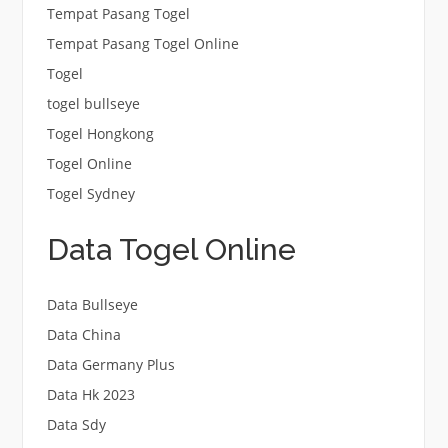
Tempat Pasang Togel
Tempat Pasang Togel Online
Togel
togel bullseye
Togel Hongkong
Togel Online
Togel Sydney
Data Togel Online
Data Bullseye
Data China
Data Germany Plus
Data Hk 2023
Data Sdy