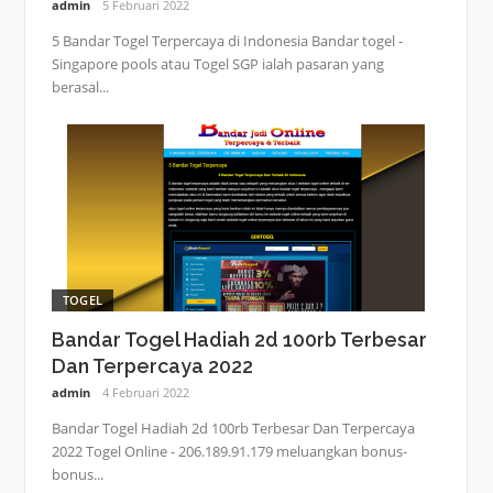
admin
5 Februari 2022
5 Bandar Togel Terpercaya di Indonesia Bandar togel -
Singapore pools atau Togel SGP ialah pasaran yang
berasal...
TOGEL
Bandar Togel Hadiah 2d 100rb Terbesar
Dan Terpercaya 2022
admin
4 Februari 2022
Bandar Togel Hadiah 2d 100rb Terbesar Dan Terpercaya
2022 Togel Online - 206.189.91.179 meluangkan bonus-
bonus...