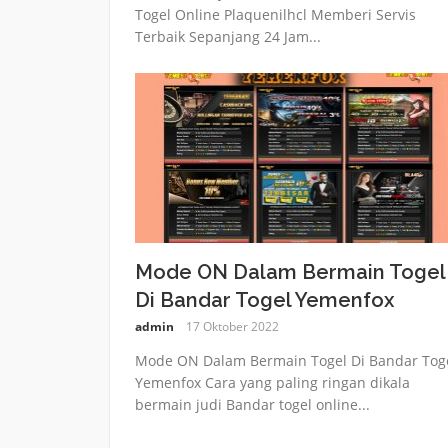
Togel Online Plaquenilhcl Memberi Servis
Terbaik Sepanjang 24 Jam...
Mode ON Dalam Bermain Togel
Di Bandar Togel Yemenfox
admin
17 Oktober 2022
Mode ON Dalam Bermain Togel Di Bandar Tog
Yemenfox Cara yang paling ringan dikala
bermain judi Bandar togel online...