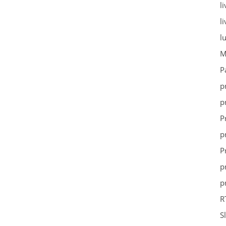
l
l
l
M
P
p
p
P
p
P
p
p
R
S