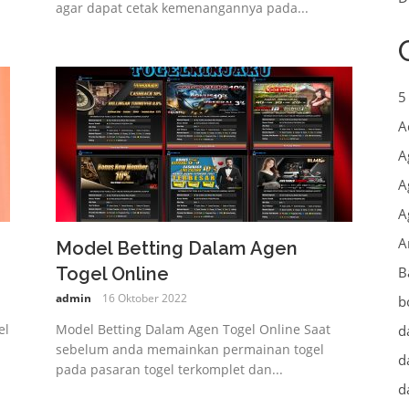
agar dapat cetak kemenangannya pada...
5
A
A
A
A
A
Model Betting Dalam Agen
B
Togel Online
admin
16 Oktober 2022
b
el
Model Betting Dalam Agen Togel Online Saat
d
sebelum anda memainkan permainan togel
d
pada pasaran togel terkomplet dan...
d