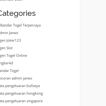
Categories
 Bandar Togel Terpercaya
dmin Jarwo
gen Joker123
gen Slot
gen Togel Online
ngker4d
andar Togel
ocoran admin jarwo
ata pengeluaran bullseye
ata pengeluaran hongkong
ata pengeluaran singapore