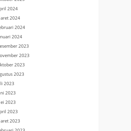
pril 2024
aret 2024
ebruari 2024
anuari 2024
esember 2023
ovember 2023
ktober 2023
gustus 2023
uli 2023
uni 2023
ei 2023
pril 2023
aret 2023
ebruari 2023