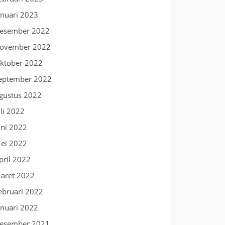
anuari 2023
esember 2022
ovember 2022
ktober 2022
eptember 2022
gustus 2022
uli 2022
uni 2022
ei 2022
pril 2022
aret 2022
ebruari 2022
anuari 2022
esember 2021