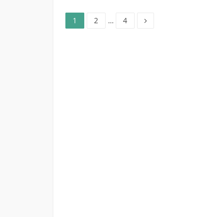
Laman
Laman
Laman
Paginasi
1
2
…
4
pos