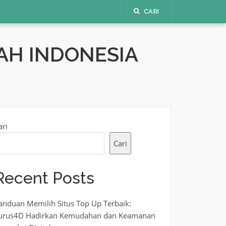
CARI
AH INDONESIA
ari
Cari
Recent Posts
anduan Memilih Situs Top Up Terbaik:
urus4D Hadirkan Kemudahan dan Keamanan