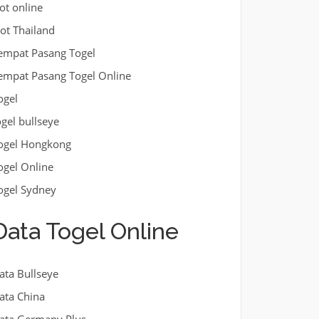
lot online
lot Thailand
empat Pasang Togel
empat Pasang Togel Online
ogel
ogel bullseye
ogel Hongkong
ogel Online
ogel Sydney
Data Togel Online
ata Bullseye
ata China