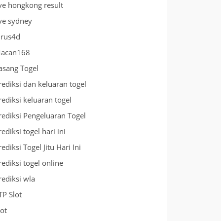
ive hongkong result
ive sydney
urus4d
acan168
asang Togel
rediksi dan keluaran togel
rediksi keluaran togel
rediksi Pengeluaran Togel
rediksi togel hari ini
rediksi Togel Jitu Hari Ini
rediksi togel online
rediksi wla
TP Slot
lot