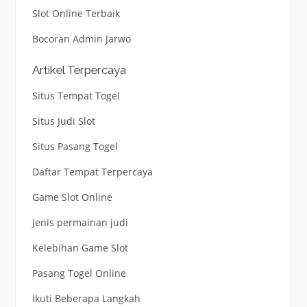
Slot Online Terbaik
Bocoran Admin Jarwo
Artikel Terpercaya
Situs Tempat Togel
Situs Judi Slot
Situs Pasang Togel
Daftar Tempat Terpercaya
Game Slot Online
Jenis permainan judi
Kelebihan Game Slot
Pasang Togel Online
Ikuti Beberapa Langkah