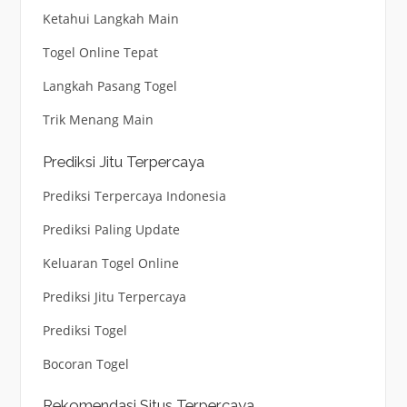
Ketahui Langkah Main
Togel Online Tepat
Langkah Pasang Togel
Trik Menang Main
Prediksi Jitu Terpercaya
Prediksi Terpercaya Indonesia
Prediksi Paling Update
Keluaran Togel Online
Prediksi Jitu Terpercaya
Prediksi Togel
Bocoran Togel
Rekomendasi Situs Terpercaya