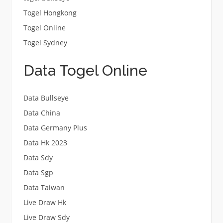
Togel Hongkong
Togel Online
Togel Sydney
Data Togel Online
Data Bullseye
Data China
Data Germany Plus
Data Hk 2023
Data Sdy
Data Sgp
Data Taiwan
Live Draw Hk
Live Draw Sdy