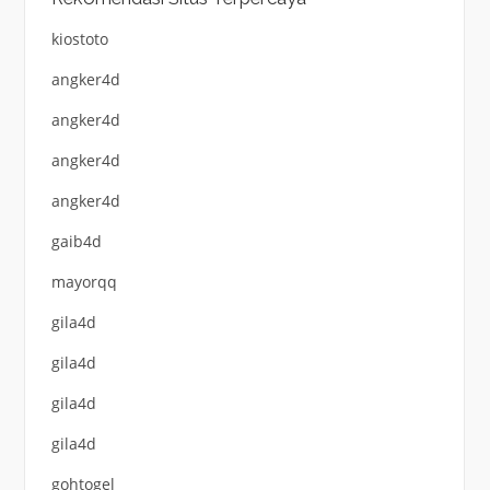
kiostoto
angker4d
angker4d
angker4d
angker4d
gaib4d
mayorqq
gila4d
gila4d
gila4d
gila4d
gohtogel