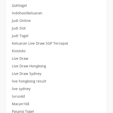
Gohtogel
Indohasilkeluaran
Judi Online
Judi Slot
Judi Togel
Keluaran Live Draw SGP Tercepat
Kiostoto
Live Draw
Live Draw Hongkong
Live Draw Sydney
live hongkong result
live sydney
lurus4d
Macan168
Pasang Togel