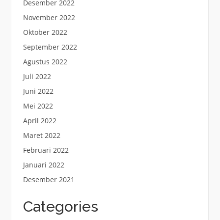
Desember 2022
November 2022
Oktober 2022
September 2022
Agustus 2022
Juli 2022
Juni 2022
Mei 2022
April 2022
Maret 2022
Februari 2022
Januari 2022
Desember 2021
Categories