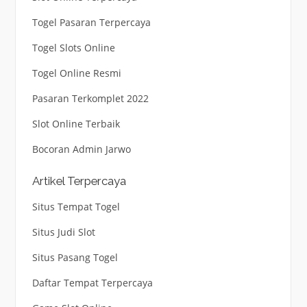
Togel Pasaran Terpercaya
Togel Slots Online
Togel Online Resmi
Pasaran Terkomplet 2022
Slot Online Terbaik
Bocoran Admin Jarwo
Artikel Terpercaya
Situs Tempat Togel
Situs Judi Slot
Situs Pasang Togel
Daftar Tempat Terpercaya