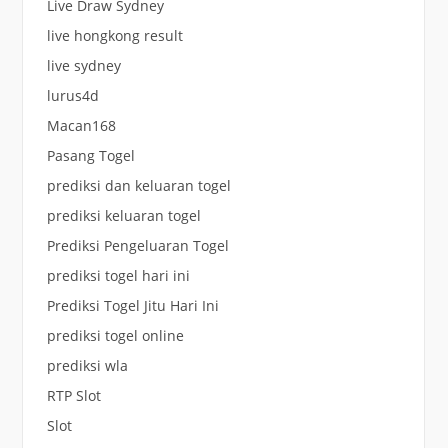
Live Draw Sydney
live hongkong result
live sydney
lurus4d
Macan168
Pasang Togel
prediksi dan keluaran togel
prediksi keluaran togel
Prediksi Pengeluaran Togel
prediksi togel hari ini
Prediksi Togel Jitu Hari Ini
prediksi togel online
prediksi wla
RTP Slot
Slot