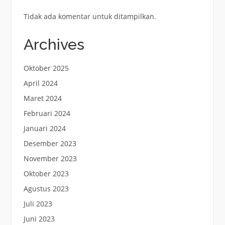
Tidak ada komentar untuk ditampilkan.
Archives
Oktober 2025
April 2024
Maret 2024
Februari 2024
Januari 2024
Desember 2023
November 2023
Oktober 2023
Agustus 2023
Juli 2023
Juni 2023