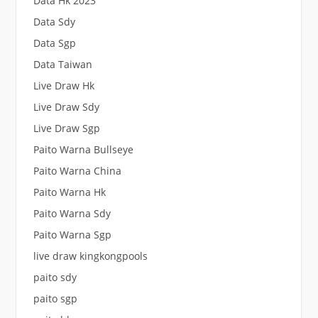
Data Hk 2023
Data Sdy
Data Sgp
Data Taiwan
Live Draw Hk
Live Draw Sdy
Live Draw Sgp
Paito Warna Bullseye
Paito Warna China
Paito Warna Hk
Paito Warna Sdy
Paito Warna Sgp
live draw kingkongpools
paito sdy
paito sgp