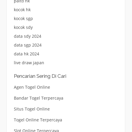
paito hk
kocok hk
kocok sgp
kocok sdy
data sdy 2024
data sgp 2024
data hk 2024
live draw japan
Pencarian Sering Di Cari
Agen Togel Online
Bandar Togel Terpercaya
Situs Togel Online
Togel Online Terpercaya
Slot Online Terpercaya