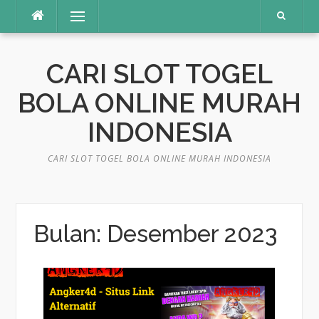
Lompat
Menu
ke
konten
CARI SLOT TOGEL
BOLA ONLINE MURAH
INDONESIA
CARI SLOT TOGEL BOLA ONLINE MURAH INDONESIA
Bulan:
Desember 2023