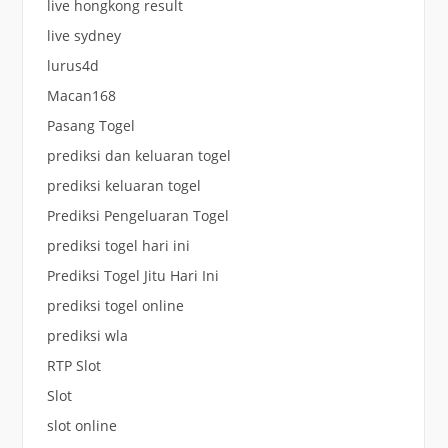
live hongkong result
live sydney
lurus4d
Macan168
Pasang Togel
prediksi dan keluaran togel
prediksi keluaran togel
Prediksi Pengeluaran Togel
prediksi togel hari ini
Prediksi Togel Jitu Hari Ini
prediksi togel online
prediksi wla
RTP Slot
Slot
slot online