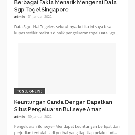
Berbagai Fakta Menarik Mengenai Data
Sgp Togel Singapore
admin
31 Januari 2022
Data Sgp - Hai Togelers seluruhnya, ketika ini saya bisa
kupas sedikit realistis dibalik pengeluaran togel Data Sgp...
TOGEL ONLINE
Keuntungan Ganda Dengan Dapatkan
Situs Pengeluaran Bullseye Aman
admin
30 Januari 2022
Pengeluaran Bullseye - Mendapat keuntungan berlipat dari
perjudian tentulah jadi perihal yang tiap-tiap pelaku judi...