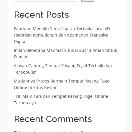
Recent Posts
Panduan Memilih Situs Top Up Terbaik: Lurus4D
Hadirkan Kemudahan dan Keamanan Transaksi
Digital
Inilah Beberapa Manfaat Situs Lurus4d Aman Untuk
Pemain
Alasan Gabung Tempat Pasang Togel Terbaik dan
Terpopuler
Mudahnya Proses Bermain Tempat Pasang Togel
Online di Situs Resmi
Trik Main Taruhan Tempat Pasang Togel Online
Terpercaya
Recent Comments