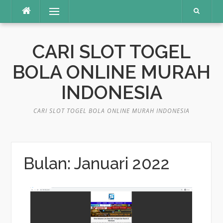
Lompat
Menu
ke
konten
CARI SLOT TOGEL
BOLA ONLINE MURAH
INDONESIA
CARI SLOT TOGEL BOLA ONLINE MURAH INDONESIA
Bulan:
Januari 2022