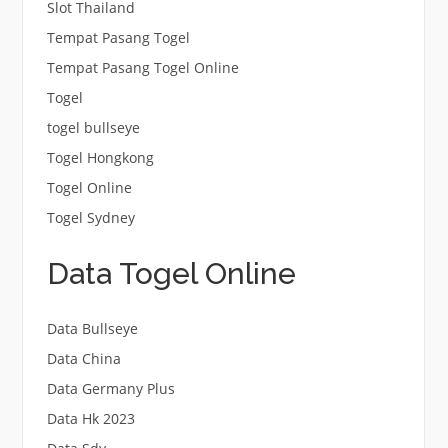
Slot Thailand
Tempat Pasang Togel
Tempat Pasang Togel Online
Togel
togel bullseye
Togel Hongkong
Togel Online
Togel Sydney
Data Togel Online
Data Bullseye
Data China
Data Germany Plus
Data Hk 2023