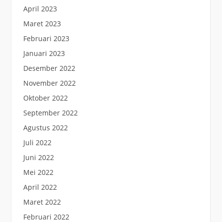
April 2023
Maret 2023
Februari 2023
Januari 2023
Desember 2022
November 2022
Oktober 2022
September 2022
Agustus 2022
Juli 2022
Juni 2022
Mei 2022
April 2022
Maret 2022
Februari 2022