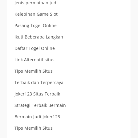
Jenis permainan judi
Kelebihan Game Slot
Pasang Togel Online
Ikuti Beberapa Langkah
Daftar Togel Online
Link Alternatif situs
Tips Memilih Situs
Terbaik dan Terpercaya
Joker123 Situs Terbaik
Strategi Terbaik Bermain
Bermain Judi Joker123
Tips Memilih Situs