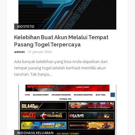
KIOSTOTO
Kelebihan Buat Akun Melalui Tempat
Pasang Togel Terpercaya
admin
31 Januari 2024
Ada banyak kelebihan yang bisa Anda dapatkan dari
tempat pasang togel setelah berhasil memiliki akun
taruhan. Tak hanya...
INDOHASILKELUARAN