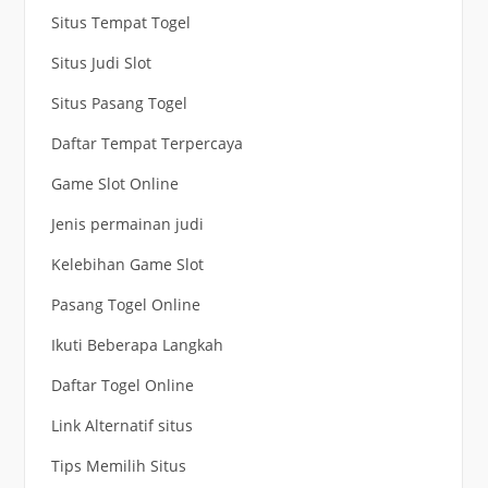
Situs Tempat Togel
Situs Judi Slot
Situs Pasang Togel
Daftar Tempat Terpercaya
Game Slot Online
Jenis permainan judi
Kelebihan Game Slot
Pasang Togel Online
Ikuti Beberapa Langkah
Daftar Togel Online
Link Alternatif situs
Tips Memilih Situs