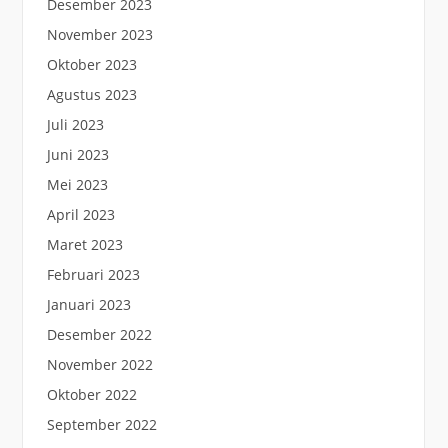
Desember 2023
November 2023
Oktober 2023
Agustus 2023
Juli 2023
Juni 2023
Mei 2023
April 2023
Maret 2023
Februari 2023
Januari 2023
Desember 2022
November 2022
Oktober 2022
September 2022