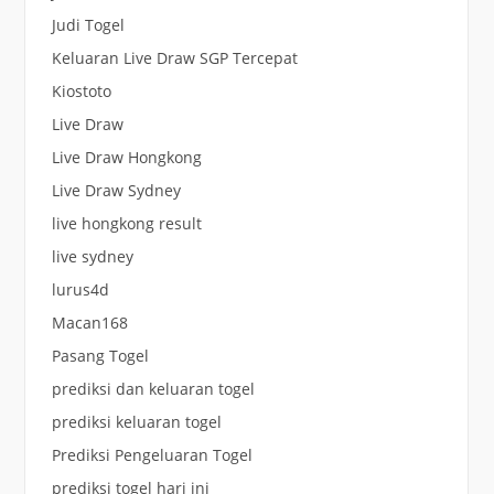
Judi Togel
Keluaran Live Draw SGP Tercepat
Kiostoto
Live Draw
Live Draw Hongkong
Live Draw Sydney
live hongkong result
live sydney
lurus4d
Macan168
Pasang Togel
prediksi dan keluaran togel
prediksi keluaran togel
Prediksi Pengeluaran Togel
prediksi togel hari ini