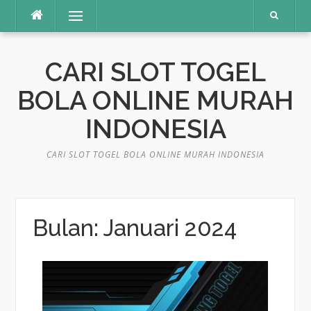
Lompat
Menu
ke
konten
CARI SLOT TOGEL
BOLA ONLINE MURAH
INDONESIA
CARI SLOT TOGEL BOLA ONLINE MURAH INDONESIA
Bulan:
Januari 2024