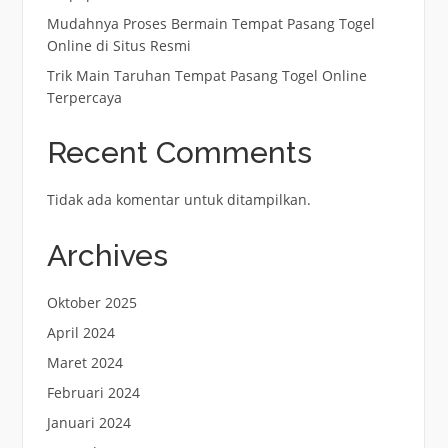
Mudahnya Proses Bermain Tempat Pasang Togel
Online di Situs Resmi
Trik Main Taruhan Tempat Pasang Togel Online
Terpercaya
Recent Comments
Tidak ada komentar untuk ditampilkan.
Archives
Oktober 2025
April 2024
Maret 2024
Februari 2024
Januari 2024