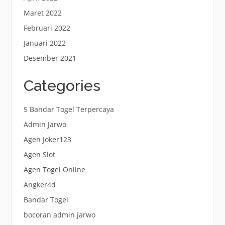
Maret 2022
Februari 2022
Januari 2022
Desember 2021
Categories
5 Bandar Togel Terpercaya
Admin Jarwo
Agen Joker123
Agen Slot
Agen Togel Online
Angker4d
Bandar Togel
bocoran admin jarwo