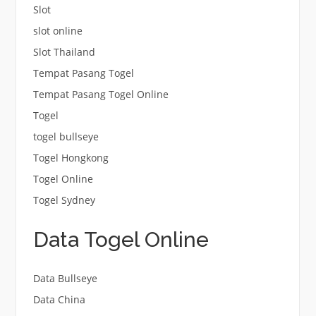
Slot
slot online
Slot Thailand
Tempat Pasang Togel
Tempat Pasang Togel Online
Togel
togel bullseye
Togel Hongkong
Togel Online
Togel Sydney
Data Togel Online
Data Bullseye
Data China