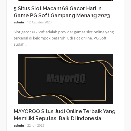
5 Situs Slot Macan168 Gacor Hari Ini
Game PG Soft Gampang Menang 2023
admin
12 Agustus 2023
Slot gacor PG Soft adalah provider games slot online yang
terkenal di kelompok petaruh judi slot online. PG Soft
sudah...
MAYORQQ Situs Judi Online Terbaik Yang
Memiliki Reputasi Baik Di Indonesia
admin
22 Juli 2023