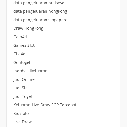
data pengeluaran bullseye
data pengeluaran hongkong
data pengeluaran singapore
Draw Hongkong
Gaib4d
Games Slot
Gila4d
Gohtogel
Indohasilkeluaran
Judi Online
Judi Slot
Judi Togel
Keluaran Live Draw SGP Tercepat
Kiostoto
Live Draw