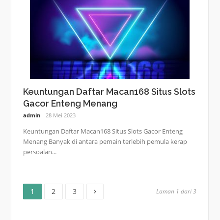
Keuntungan Daftar Macan168 Situs Slots
Gacor Enteng Menang
admin
28 Mei 2023
Keuntungan Daftar Macan168 Situs Slots Gacor Enteng
Menang Banyak di antara pemain terlebih pemula kerap
persoalan...
Laman
Laman
Laman
Paginasi
1
2
3
Laman 1 dari 3
pos