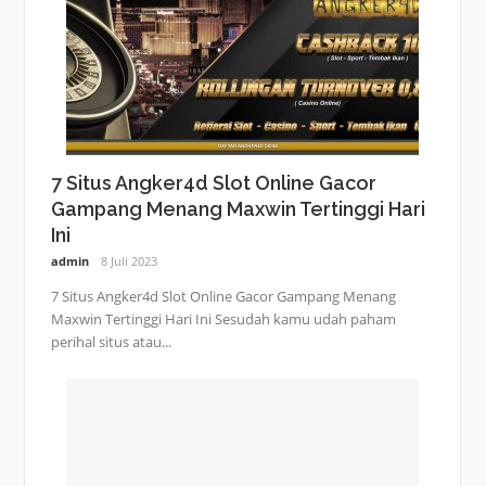
7 Situs Angker4d Slot Online Gacor
Gampang Menang Maxwin Tertinggi Hari
Ini
admin
8 Juli 2023
7 Situs Angker4d Slot Online Gacor Gampang Menang
Maxwin Tertinggi Hari Ini Sesudah kamu udah paham
perihal situs atau...