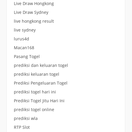
Live Draw Hongkong
Live Draw Sydney
live hongkong result
live sydney
lurus4d
Macan168
Pasang Togel
prediksi dan keluaran togel
prediksi keluaran togel
Prediksi Pengeluaran Togel
prediksi togel hari ini
Prediksi Togel Jitu Hari Ini
prediksi togel online
prediksi wla
RTP Slot