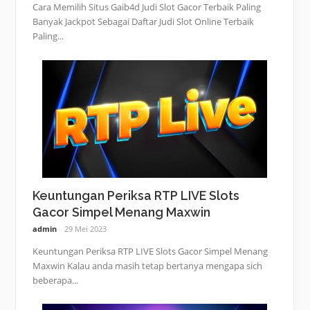
Cara Memilih Situs Gaib4d Judi Slot Gacor Terbaik Paling
Banyak Jackpot Sebagai Daftar Judi Slot Online Terbaik
Paling...
Keuntungan Periksa RTP LIVE Slots
Gacor Simpel Menang Maxwin
admin
29 Mei 2023
Keuntungan Periksa RTP LIVE Slots Gacor Simpel Menang
Maxwin Kalau anda masih tetap bertanya mengapa sich
beberapa...