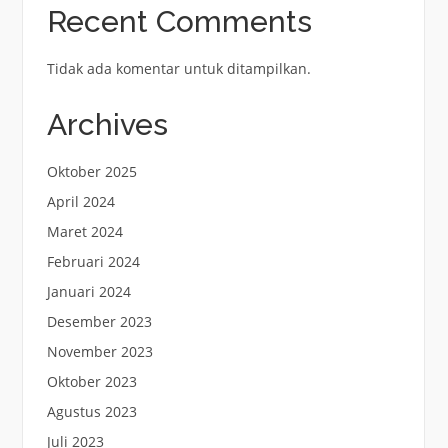
Recent Comments
Tidak ada komentar untuk ditampilkan.
Archives
Oktober 2025
April 2024
Maret 2024
Februari 2024
Januari 2024
Desember 2023
November 2023
Oktober 2023
Agustus 2023
Juli 2023