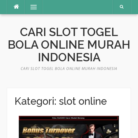
Lompat
Menu
ke
konten
CARI SLOT TOGEL
BOLA ONLINE MURAH
INDONESIA
CARI SLOT TOGEL BOLA ONLINE MURAH INDONESIA
Kategori:
slot online