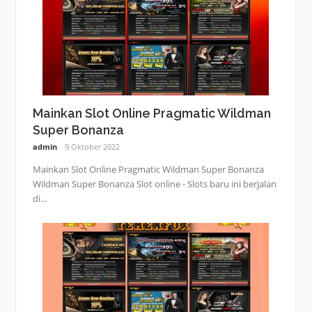
Mainkan Slot Online Pragmatic Wildman
Super Bonanza
admin
9 Oktober 2022
Mainkan Slot Online Pragmatic Wildman Super Bonanza
Wildman Super Bonanza Slot online - Slots baru ini berjalan
di...