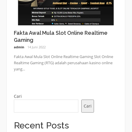
Fakta Awal Mula Slot Online Realtime
Gaming
admin
14 Juni 2022
Fakta Awal Mula Slot Online Realtime Gaming Slot Online
Realtime Gaming (RTG) adalah perusahaan kasino online
yang...
Cari
Cari
Recent Posts