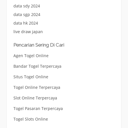
data sdy 2024
data sgp 2024
data hk 2024
live draw japan
Pencarian Sering Di Cari
Agen Togel Online
Bandar Togel Terpercaya
Situs Togel Online
Togel Online Terpercaya
Slot Online Terpercaya
Togel Pasaran Terpercaya
Togel Slots Online