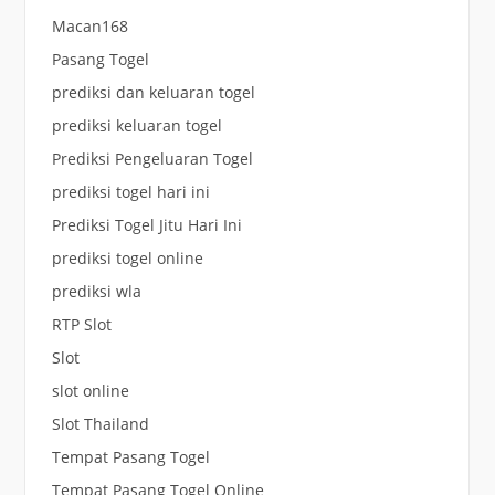
Macan168
Pasang Togel
prediksi dan keluaran togel
prediksi keluaran togel
Prediksi Pengeluaran Togel
prediksi togel hari ini
Prediksi Togel Jitu Hari Ini
prediksi togel online
prediksi wla
RTP Slot
Slot
slot online
Slot Thailand
Tempat Pasang Togel
Tempat Pasang Togel Online