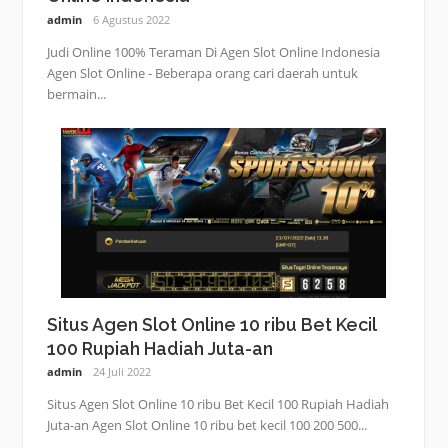
admin
6 Agustus 2022
Judi Online 100% Teraman Di Agen Slot Online Indonesia
Agen Slot Online - Beberapa orang cari daerah untuk
bermain...
Situs Agen Slot Online 10 ribu Bet Kecil
100 Rupiah Hadiah Juta-an
admin
24 Juli 2022
Situs Agen Slot Online 10 ribu Bet Kecil 100 Rupiah Hadiah
Juta-an Agen Slot Online 10 ribu bet kecil 100 200 500...