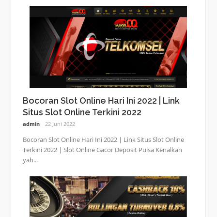
Bocoran Slot Online Hari Ini 2022 | Link
Situs Slot Online Terkini 2022
admin
22 Juni 2022
Bocoran Slot Online Hari Ini 2022 | Link Situs Slot Online
Terkini 2022 | Slot Online Gacor Deposit Pulsa Kenalkan
yah...