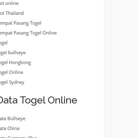
lot online
lot Thailand
empat Pasang Togel
empat Pasang Togel Online
ogel
ogel bullseye
ogel Hongkong
ogel Online
ogel Sydney
Data Togel Online
ata Bullseye
ata China