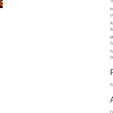
T
I
U
A
d
M
T
T
O
T
O