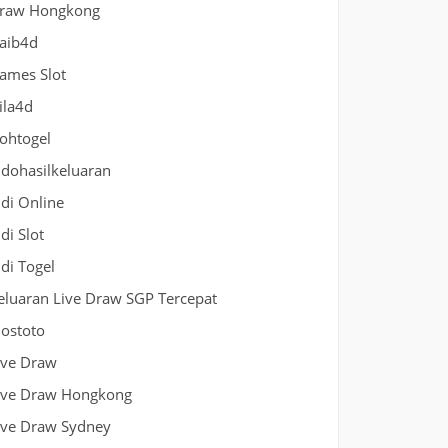
raw Hongkong
aib4d
ames Slot
ila4d
ohtogel
ndohasilkeluaran
udi Online
udi Slot
udi Togel
eluaran Live Draw SGP Tercepat
iostoto
ive Draw
ive Draw Hongkong
ive Draw Sydney