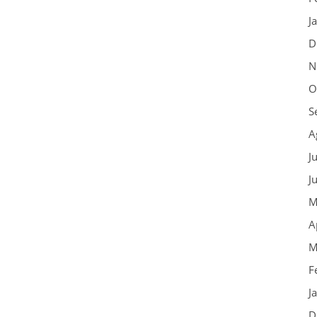
J
D
N
O
S
A
J
J
M
A
M
F
J
D