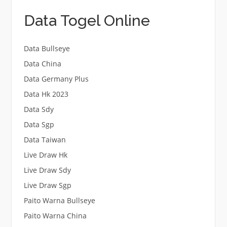
Data Togel Online
Data Bullseye
Data China
Data Germany Plus
Data Hk 2023
Data Sdy
Data Sgp
Data Taiwan
Live Draw Hk
Live Draw Sdy
Live Draw Sgp
Paito Warna Bullseye
Paito Warna China