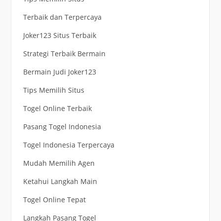
Terbaik dan Terpercaya
Joker123 Situs Terbaik
Strategi Terbaik Bermain
Bermain Judi Joker123
Tips Memilih Situs
Togel Online Terbaik
Pasang Togel Indonesia
Togel Indonesia Terpercaya
Mudah Memilih Agen
Ketahui Langkah Main
Togel Online Tepat
Langkah Pasang Togel