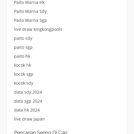
Paito Warna Hk
Paito Warna Sdy
Paito Warna Sgp
live draw kingkongpools
paito sdy
paito sgp
paito hk
kocok hk
kocok sgp
kocok sdy
data sdy 2024
data sgp 2024
data hk 2024
live draw japan
Pencarian Sering Di Cari