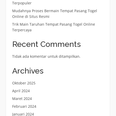
Terpopuler
Mudahnya Proses Bermain Tempat Pasang Togel
Online di Situs Resmi
Trik Main Taruhan Tempat Pasang Togel Online
Terpercaya
Recent Comments
Tidak ada komentar untuk ditampilkan.
Archives
Oktober 2025
April 2024
Maret 2024
Februari 2024
Januari 2024