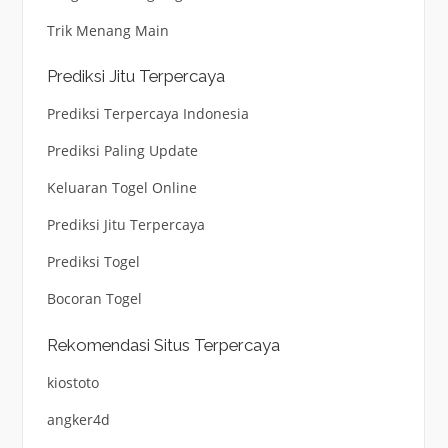
Trik Menang Main
Prediksi Jitu Terpercaya
Prediksi Terpercaya Indonesia
Prediksi Paling Update
Keluaran Togel Online
Prediksi Jitu Terpercaya
Prediksi Togel
Bocoran Togel
Rekomendasi Situs Terpercaya
kiostoto
angker4d