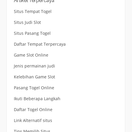
Artikel Terpercaya
Situs Tempat Togel
Situs Judi Slot
Situs Pasang Togel
Daftar Tempat Terpercaya
Game Slot Online
Jenis permainan judi
Kelebihan Game Slot
Pasang Togel Online
Ikuti Beberapa Langkah
Daftar Togel Online
Link Alternatif situs
Tips Memilih Situs