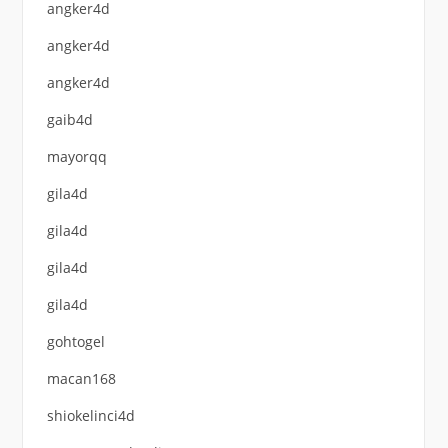
angker4d
angker4d
angker4d
gaib4d
mayorqq
gila4d
gila4d
gila4d
gila4d
gohtogel
macan168
shiokelinci4d