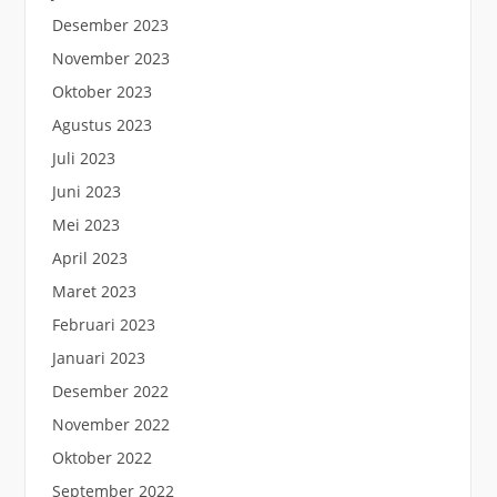
Desember 2023
November 2023
Oktober 2023
Agustus 2023
Juli 2023
Juni 2023
Mei 2023
April 2023
Maret 2023
Februari 2023
Januari 2023
Desember 2022
November 2022
Oktober 2022
September 2022