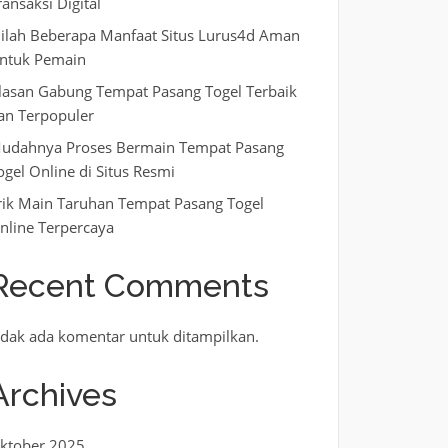
ransaksi Digital
nilah Beberapa Manfaat Situs Lurus4d Aman
ntuk Pemain
lasan Gabung Tempat Pasang Togel Terbaik
an Terpopuler
udahnya Proses Bermain Tempat Pasang
ogel Online di Situs Resmi
rik Main Taruhan Tempat Pasang Togel
nline Terpercaya
Recent Comments
idak ada komentar untuk ditampilkan.
Archives
ktober 2025