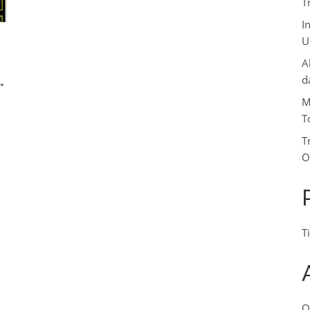
T
I
U
A
.
d
M
T
T
O
T
O