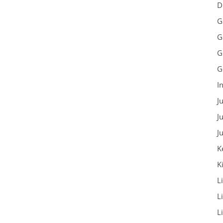
D
G
G
G
G
I
J
J
J
K
K
L
L
L