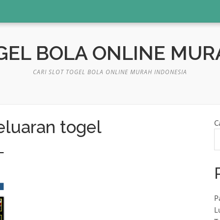
OGEL BOLA ONLINE MUR
CARI SLOT TOGEL BOLA ONLINE MURAH INDONESIA
eluaran togel
C
P
L