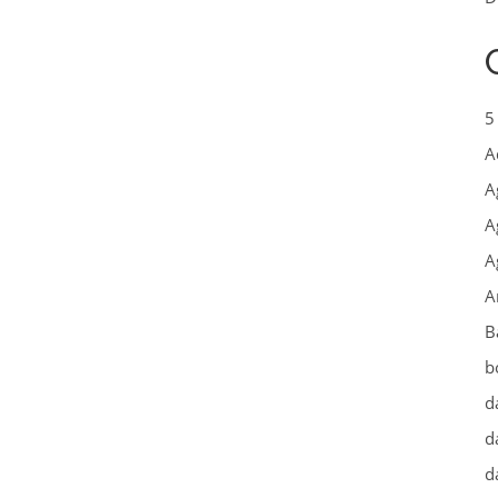
5
A
A
A
A
A
B
b
d
d
d