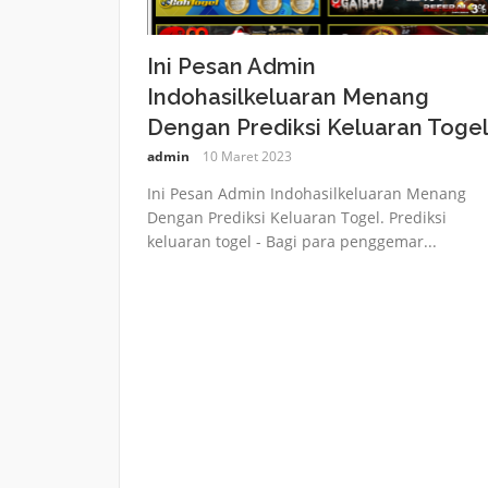
Ini Pesan Admin
Indohasilkeluaran Menang
Dengan Prediksi Keluaran Togel
admin
10 Maret 2023
Ini Pesan Admin Indohasilkeluaran Menang
Dengan Prediksi Keluaran Togel. Prediksi
keluaran togel - Bagi para penggemar...