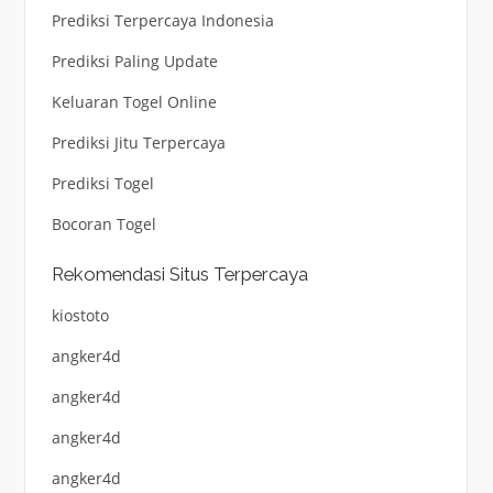
Prediksi Terpercaya Indonesia
Prediksi Paling Update
Keluaran Togel Online
Prediksi Jitu Terpercaya
Prediksi Togel
Bocoran Togel
Rekomendasi Situs Terpercaya
kiostoto
angker4d
angker4d
angker4d
angker4d