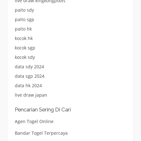
live draw kingkongpools
paito sdy
paito sgp
paito hk
kocok hk
kocok sgp
kocok sdy
data sdy 2024
data sgp 2024
data hk 2024
live draw japan
Pencarian Sering Di Cari
Agen Togel Online
Bandar Togel Terpercaya