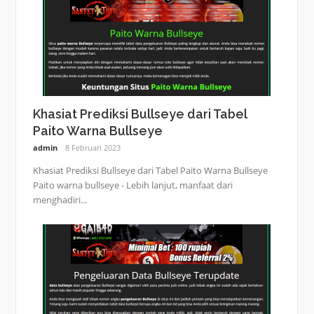
Khasiat Prediksi Bullseye dari Tabel
Paito Warna Bullseye
admin
8 Februari 2023
Khasiat Prediksi Bullseye dari Tabel Paito Warna Bullseye
Paito warna bullseye - Lebih lanjut, manfaat dari
menghadiri...