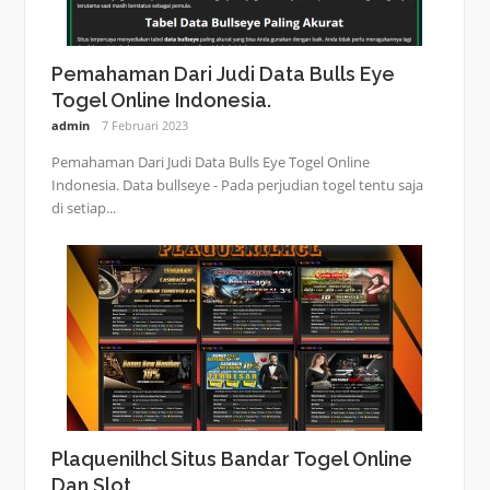
Pemahaman Dari Judi Data Bulls Eye
Togel Online Indonesia.
admin
7 Februari 2023
Pemahaman Dari Judi Data Bulls Eye Togel Online
Indonesia. Data bullseye - Pada perjudian togel tentu saja
di setiap...
Plaquenilhcl Situs Bandar Togel Online
Dan Slot