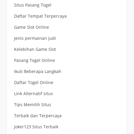
Situs Pasang Togel
Daftar Tempat Terpercaya
Game Slot Online
Jenis permainan judi
Kelebihan Game Slot
Pasang Togel Online
Ikuti Beberapa Langkah
Daftar Togel Online
Link Alternatif situs
Tips Memilih Situs
Terbaik dan Terpercaya
Joker123 Situs Terbaik