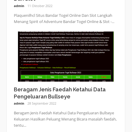
admin
11 Oktober 2022
Plaquenilhcl Situs Bandar Togel Online Dan Slot Langkah
Menang Spirit of Adventure Bandar Togel Online & Slot -...
Beragam Jenis Faedah Ketahui Data
Pengeluaran Bullseye
admin
28 September 2022
Beragam Jenis Faedah Ketahui Data Pengeluaran Bullseye
Keluaran Hasilkan Peluang Menang Bicara masalah faedah,
tentu...