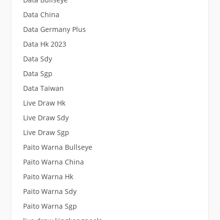
Data China
Data Germany Plus
Data Hk 2023
Data Sdy
Data Sgp
Data Taiwan
Live Draw Hk
Live Draw Sdy
Live Draw Sgp
Paito Warna Bullseye
Paito Warna China
Paito Warna Hk
Paito Warna Sdy
Paito Warna Sgp