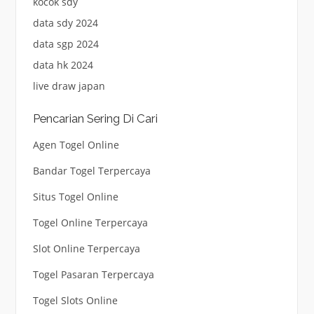
kocok sdy
data sdy 2024
data sgp 2024
data hk 2024
live draw japan
Pencarian Sering Di Cari
Agen Togel Online
Bandar Togel Terpercaya
Situs Togel Online
Togel Online Terpercaya
Slot Online Terpercaya
Togel Pasaran Terpercaya
Togel Slots Online