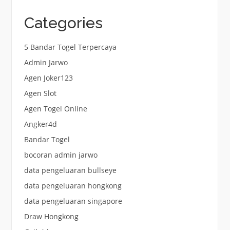
Categories
5 Bandar Togel Terpercaya
Admin Jarwo
Agen Joker123
Agen Slot
Agen Togel Online
Angker4d
Bandar Togel
bocoran admin jarwo
data pengeluaran bullseye
data pengeluaran hongkong
data pengeluaran singapore
Draw Hongkong