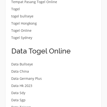
Tempat Pasang Togel Online
Togel
togel bullseye
Togel Hongkong
Togel Online
Togel Sydney
Data Togel Online
Data Bullseye
Data China
Data Germany Plus
Data Hk 2023
Data Sdy
Data Sgp