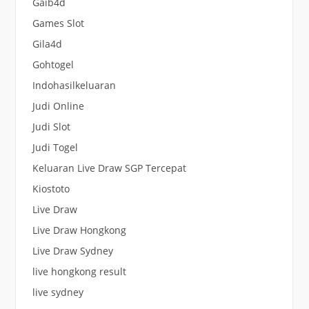
Gaib4d
Games Slot
Gila4d
Gohtogel
Indohasilkeluaran
Judi Online
Judi Slot
Judi Togel
Keluaran Live Draw SGP Tercepat
Kiostoto
Live Draw
Live Draw Hongkong
Live Draw Sydney
live hongkong result
live sydney