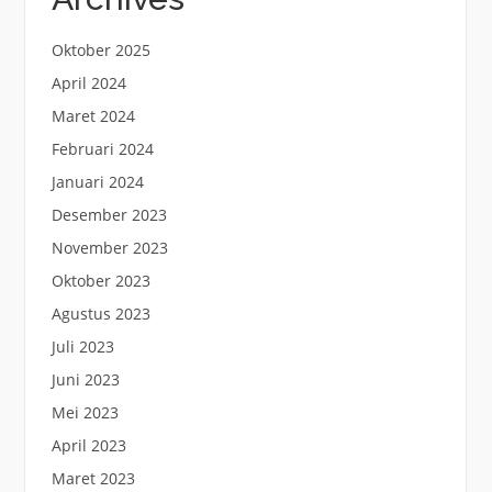
Oktober 2025
April 2024
Maret 2024
Februari 2024
Januari 2024
Desember 2023
November 2023
Oktober 2023
Agustus 2023
Juli 2023
Juni 2023
Mei 2023
April 2023
Maret 2023