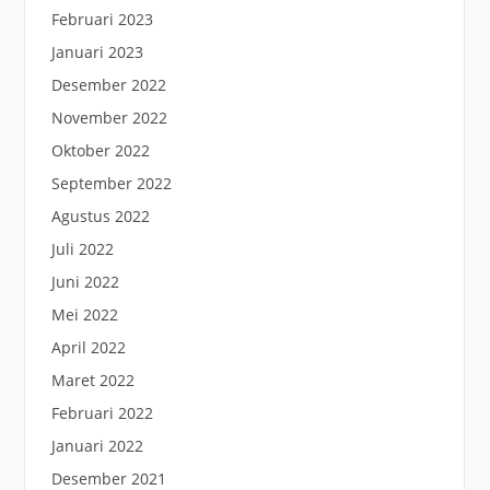
Februari 2023
Januari 2023
Desember 2022
November 2022
Oktober 2022
September 2022
Agustus 2022
Juli 2022
Juni 2022
Mei 2022
April 2022
Maret 2022
Februari 2022
Januari 2022
Desember 2021