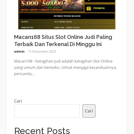
Macan168 Situs Slot Online Judi Paling
Terbaik Dan Terkenal Di Minggu Ini
admin
15 Desember 2023
Macan168 - Ketagihan judi adalah ketagihan Slot Online
yang umum dan beresiko. Untuk menjaga kecanduannya,
pencandu...
Cari
Cari
Recent Posts