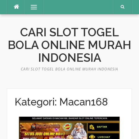
Lompat
Menu
ke
konten
CARI SLOT TOGEL
BOLA ONLINE MURAH
INDONESIA
CARI SLOT TOGEL BOLA ONLINE MURAH INDONESIA
Kategori:
Macan168