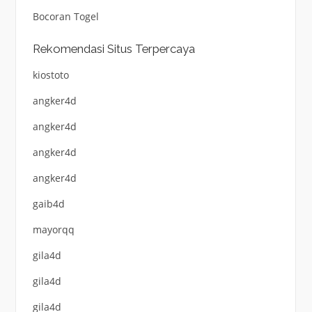
Bocoran Togel
Rekomendasi Situs Terpercaya
kiostoto
angker4d
angker4d
angker4d
angker4d
gaib4d
mayorqq
gila4d
gila4d
gila4d