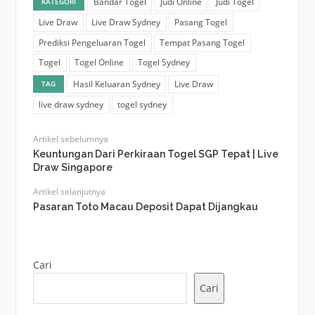
Bandar Togel
Judi Online
Judi Togel
KATEGORI
Live Draw
Live Draw Sydney
Pasang Togel
Prediksi Pengeluaran Togel
Tempat Pasang Togel
Togel
Togel Online
Togel Sydney
Hasil Keluaran Sydney
Live Draw
TAG
live draw sydney
togel sydney
Artikel sebelumnya
Keuntungan Dari Perkiraan Togel SGP Tepat | Live
Draw Singapore
Artikel selanjutnya
Pasaran Toto Macau Deposit Dapat Dijangkau
Cari
Cari