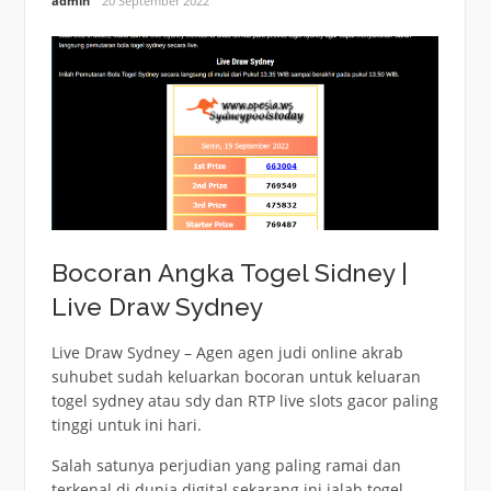
admin
20 September 2022
Bocoran Angka Togel Sidney |
Live Draw Sydney
Live Draw Sydney – Agen agen judi online akrab
suhubet sudah keluarkan bocoran untuk keluaran
togel sydney atau sdy dan RTP live slots gacor paling
tinggi untuk ini hari.
Salah satunya perjudian yang paling ramai dan
terkenal di dunia digital sekarang ini ialah togel