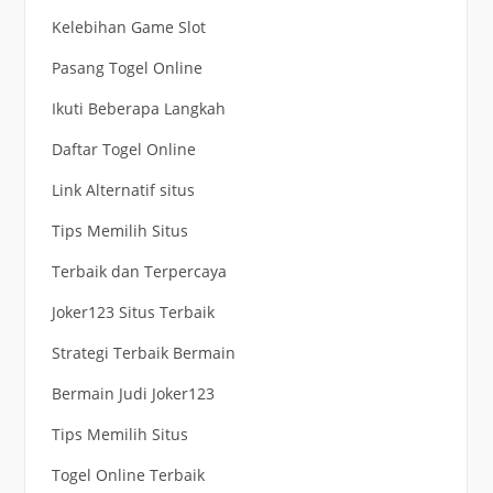
Kelebihan Game Slot
Pasang Togel Online
Ikuti Beberapa Langkah
Daftar Togel Online
Link Alternatif situs
Tips Memilih Situs
Terbaik dan Terpercaya
Joker123 Situs Terbaik
Strategi Terbaik Bermain
Bermain Judi Joker123
Tips Memilih Situs
Togel Online Terbaik