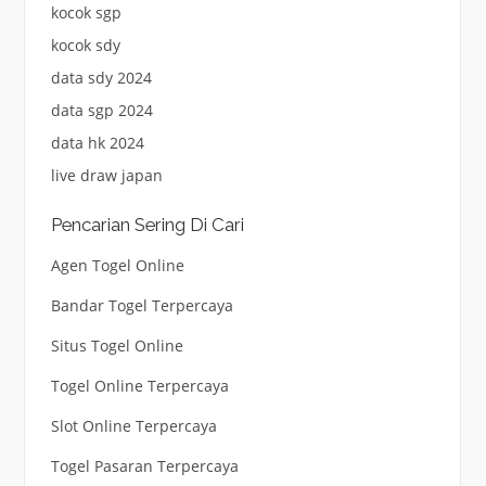
kocok sgp
kocok sdy
data sdy 2024
data sgp 2024
data hk 2024
live draw japan
Pencarian Sering Di Cari
Agen Togel Online
Bandar Togel Terpercaya
Situs Togel Online
Togel Online Terpercaya
Slot Online Terpercaya
Togel Pasaran Terpercaya