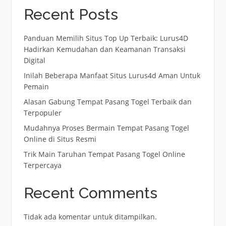
Recent Posts
Panduan Memilih Situs Top Up Terbaik: Lurus4D
Hadirkan Kemudahan dan Keamanan Transaksi
Digital
Inilah Beberapa Manfaat Situs Lurus4d Aman Untuk
Pemain
Alasan Gabung Tempat Pasang Togel Terbaik dan
Terpopuler
Mudahnya Proses Bermain Tempat Pasang Togel
Online di Situs Resmi
Trik Main Taruhan Tempat Pasang Togel Online
Terpercaya
Recent Comments
Tidak ada komentar untuk ditampilkan.