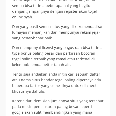
semua bisa terima beberapa hal yang begitu
dengan gampangnya dengan register akun togel
online syah.
Dan yang pasti semua situs yang di rekomendasikan
lumayan menjanjikan dan mempunyai rekam jejak
yang benar-benar baik.
Dan mempunyai licensi yang bagus dan bisa terima
type bonus paling besar dan perkiraan bocoran
togel online terbaik yang ramai atau terkenal di
kelompok semua bettor tanah air.
Tentu saja andaikan anda ingin cari sebuah daftar
atau nama situs bandar togel paling dipercaya ada
beberapa factor yang semestinya untuk di check
khususnya dahulu.
Karena dari demikian jumlahnya situs yang tersebar
pada mesin penelusuran paling besar seperti
google akan sulit membandingkan yang mana