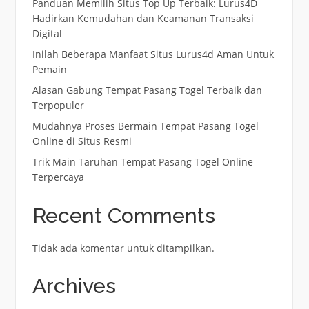
Panduan Memilih Situs Top Up Terbaik: Lurus4D
Hadirkan Kemudahan dan Keamanan Transaksi
Digital
Inilah Beberapa Manfaat Situs Lurus4d Aman Untuk
Pemain
Alasan Gabung Tempat Pasang Togel Terbaik dan
Terpopuler
Mudahnya Proses Bermain Tempat Pasang Togel
Online di Situs Resmi
Trik Main Taruhan Tempat Pasang Togel Online
Terpercaya
Recent Comments
Tidak ada komentar untuk ditampilkan.
Archives