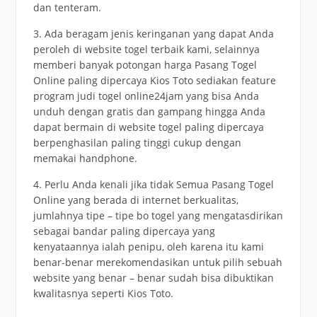
dan tenteram.
3. Ada beragam jenis keringanan yang dapat Anda
peroleh di website togel terbaik kami, selainnya
memberi banyak potongan harga Pasang Togel
Online paling dipercaya Kios Toto sediakan feature
program judi togel online24jam yang bisa Anda
unduh dengan gratis dan gampang hingga Anda
dapat bermain di website togel paling dipercaya
berpenghasilan paling tinggi cukup dengan
memakai handphone.
4. Perlu Anda kenali jika tidak Semua Pasang Togel
Online yang berada di internet berkualitas,
jumlahnya tipe – tipe bo togel yang mengatasdirikan
sebagai bandar paling dipercaya yang
kenyataannya ialah penipu, oleh karena itu kami
benar-benar merekomendasikan untuk pilih sebuah
website yang benar – benar sudah bisa dibuktikan
kwalitasnya seperti Kios Toto.