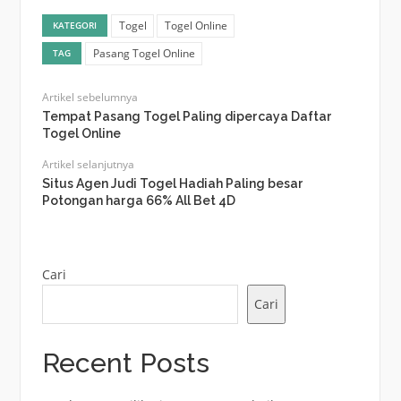
Togel
Togel Online
KATEGORI
Pasang Togel Online
TAG
Artikel sebelumnya
Tempat Pasang Togel Paling dipercaya Daftar
Togel Online
Artikel selanjutnya
Situs Agen Judi Togel Hadiah Paling besar
Potongan harga 66% All Bet 4D
Cari
Cari
Recent Posts