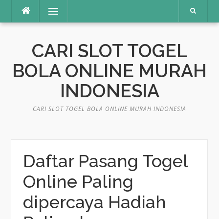
Lompat
Menu
ke
konten
CARI SLOT TOGEL
BOLA ONLINE MURAH
INDONESIA
CARI SLOT TOGEL BOLA ONLINE MURAH INDONESIA
Daftar Pasang Togel
Online Paling
dipercaya Hadiah