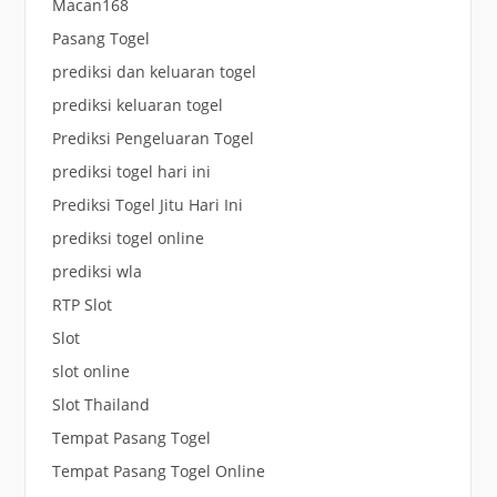
Macan168
Pasang Togel
prediksi dan keluaran togel
prediksi keluaran togel
Prediksi Pengeluaran Togel
prediksi togel hari ini
Prediksi Togel Jitu Hari Ini
prediksi togel online
prediksi wla
RTP Slot
Slot
slot online
Slot Thailand
Tempat Pasang Togel
Tempat Pasang Togel Online