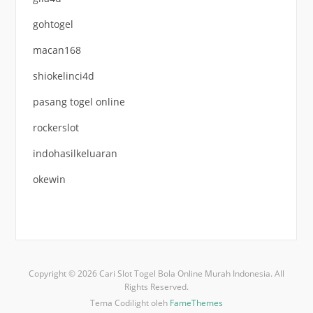
gohtogel
macan168
shiokelinci4d
pasang togel online
rockerslot
indohasilkeluaran
okewin
Copyright © 2026 Cari Slot Togel Bola Online Murah Indonesia. All
Rights Reserved.
Tema Codilight oleh
FameThemes