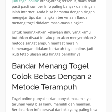
judi togel online
orang-orang tersebut, maka telah
pasti pasti sumber Info paling banyak dan ringan
ialah internet. Anda bisa bersama dengan ringan
mengejar tips dan langkah berkenaan Bandar
menang togel didalam masa-masa singkat.
Untuk meningkatkan kekayaan ilmu yang kamu
butuhkan disaat ini, aku pun akan menyerahkan 2
metode sangat ampuh manfaat meraih
kemenangan didalam bertaruh togel online. Jadi
ikuti tetap ulasan aku hingga berakhir ya.
Bandar Menang Togel
Colok Bebas Dengan 2
Metode Terampuh
Togel online punyai sekian banyak macam style
taruhan yang bisa kamu memilih dan mainkan.
Berdasarkan info berasal dari aku yang paling bisa