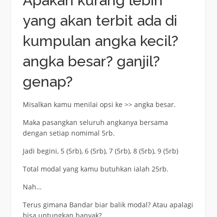
Apakah kurang lebih
yang akan terbit ada di
kumpulan angka kecil?
angka besar? ganjil?
genap?
Misalkan kamu menilai opsi ke >> angka besar.
Maka pasangkan seluruh angkanya bersama
dengan setiap nomimal 5rb.
Jadi begini, 5 (5rb), 6 (5rb), 7 (5rb), 8 (5rb), 9 (5rb)
Total modal yang kamu butuhkan ialah 25rb.
Nah…
Terus gimana Bandar biar balik modal? Atau apalagi
bisa untungkan banyak?