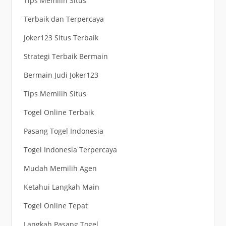
Tips Memilih Situs
Terbaik dan Terpercaya
Joker123 Situs Terbaik
Strategi Terbaik Bermain
Bermain Judi Joker123
Tips Memilih Situs
Togel Online Terbaik
Pasang Togel Indonesia
Togel Indonesia Terpercaya
Mudah Memilih Agen
Ketahui Langkah Main
Togel Online Tepat
Langkah Pasang Togel