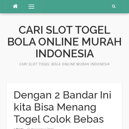
Lompat
Menu
ke
konten
CARI SLOT TOGEL
BOLA ONLINE MURAH
INDONESIA
CARI SLOT TOGEL BOLA ONLINE MURAH INDONESIA
Dengan 2 Bandar Ini
kita Bisa Menang
Togel Colok Bebas