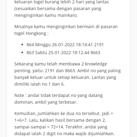
keluaran togel kurang lebih 2 hari yang lantas
(sesuaikan bersama dengan pasaran yang
menginginkan kamu mainkan).
Misalnya kamu menginginkan bermain di pasaran
togel Hongkong ;
864 Minggu 26-01-2022 18:14:41 2191
863 Sabtu 25-01-2022 18:12:44 8663
Sekarang kamu telah membawa 2 knowledge
penting, yaitu: 2191 dan 8663. Ambil no yang paling
banyak keluar untuk setiap keluaran. Lantas yang
dimiliki ialah no 1 dan 6.
Note : andai tidak terdapat no yang datang
dominan, ambil yang terbesar.
Kemudian, jumlahkan ke dua no tersebut. Jadi =
1+6=7. Lalu, kalikan hasil bersama dengan 2,
sampai-sampai = 72=14. Terakhir, andai yang
didapat ialah 2 digit no maka wajib dijumlahkan.