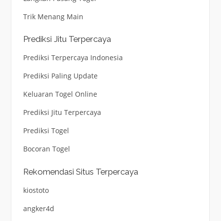
Trik Menang Main
Prediksi Jitu Terpercaya
Prediksi Terpercaya Indonesia
Prediksi Paling Update
Keluaran Togel Online
Prediksi Jitu Terpercaya
Prediksi Togel
Bocoran Togel
Rekomendasi Situs Terpercaya
kiostoto
angker4d