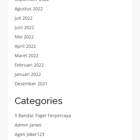
Agustus 2022
Juli 2022
Juni 2022
Mei 2022
April 2022
Maret 2022
Februari 2022
Januari 2022
Desember 2021
Categories
5 Bandar Togel Terpercaya
Admin Jarwo
Agen Joker123