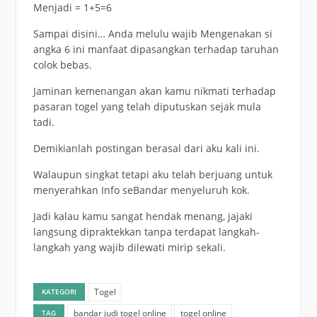
Menjadi = 1+5=6
Sampai disini… Anda melulu wajib Mengenakan si
angka 6 ini manfaat dipasangkan terhadap taruhan
colok bebas.
Jaminan kemenangan akan kamu nikmati terhadap
pasaran togel yang telah diputuskan sejak mula
tadi.
Demikianlah postingan berasal dari aku kali ini.
Walaupun singkat tetapi aku telah berjuang untuk
menyerahkan Info seBandar menyeluruh kok.
Jadi kalau kamu sangat hendak menang, jajaki
langsung dipraktekkan tanpa terdapat langkah-
langkah yang wajib dilewati mirip sekali.
Togel
KATEGORI
bandar judi togel online
togel online
TAG