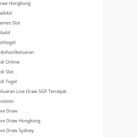
raw Hongkong
aib4d
ames Slot
ila4d
ohtogel
ndohasilkeluaran
udi Online
udi Slot
udi Togel
eluaran Live Draw SGP Tercepat
iostoto
ive Draw
ive Draw Hongkong
ive Draw Sydney