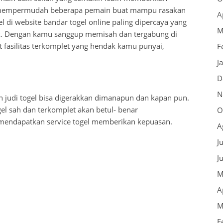
gat mempermudah beberapa pemain buat mampu rasakan
A
 di website bandar togel online paling dipercaya yang
M
k. Dengan kamu sanggup memisah dan tergabung di
t fasilitas terkomplet yang hendak kamu punyai,
F
J
D
N
judi togel bisa digerakkan dimanapun dan kapan pun.
l sah dan terkomplet akan betul- benar
O
dapatkan service togel memberikan kepuasan.
A
J
J
M
A
M
F