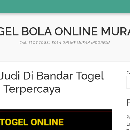
OGEL BOLA ONLINE MUR
CARI SLOT TOGEL BOLA ONLINE MURAH INDONESIA
 Judi Di Bandar Togel
C
 Terpercaya
P
L