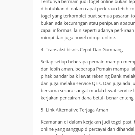
Tentunya bermain judi togel online bukan lep
dibutuhkan di dalam capai perkiraan lebih coc
togel yang terkomplet buat semua pasaran to
bukan ada kecurangan atau penipuan apapun
capai informasi lain seperti adanya perkira
mimpi dan juga novel mimpi online.
4. Transaksi bisnis Cepat Dan Gampang
Setiap setiap beberapa pemain mampu mempero
dan lebih aman. beberapa Pemain mampu laku
pihak bandar baik lewat rekening Bank melal
dan juga melalui service Qris. Dan juga ada j
bersama secara sangat mudah lewat service 
kerjakan pencairan dana betul- benar enteng 
5. Link Alternative Terjaga Aman
Keamanan di dalam kerjakan judi togel pasti 
online yang sanggup dipercayai dan dihanda