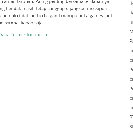
 aman taruhan. Paling penting bersama terdapatnya
l
 yang hendak masih tetap sanggup dijangkau meskipun
l
a pemain tidak berbeda- ganti mampu buka games judi
l
n sampai kapan saja.
M
 Dana Terbaik Indonesia
P
p
p
P
p
P
p
p
R
S