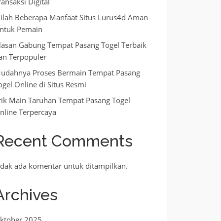
ransaksi Digital
nilah Beberapa Manfaat Situs Lurus4d Aman
ntuk Pemain
lasan Gabung Tempat Pasang Togel Terbaik
an Terpopuler
udahnya Proses Bermain Tempat Pasang
ogel Online di Situs Resmi
rik Main Taruhan Tempat Pasang Togel
nline Terpercaya
Recent Comments
idak ada komentar untuk ditampilkan.
Archives
ktober 2025