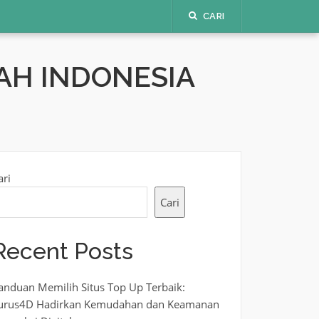
CARI
AH INDONESIA
ari
Cari
Recent Posts
anduan Memilih Situs Top Up Terbaik:
urus4D Hadirkan Kemudahan dan Keamanan