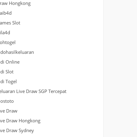
raw Hongkong
aib4d
ames Slot
ila4d
ohtogel
ndohasilkeluaran
udi Online
udi Slot
udi Togel
eluaran Live Draw SGP Tercepat
iostoto
ive Draw
ive Draw Hongkong
ive Draw Sydney