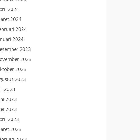
pril 2024
aret 2024
ebruari 2024
anuari 2024
esember 2023
ovember 2023
ktober 2023
gustus 2023
uli 2023
uni 2023
ei 2023
pril 2023
aret 2023
ebruari 2023