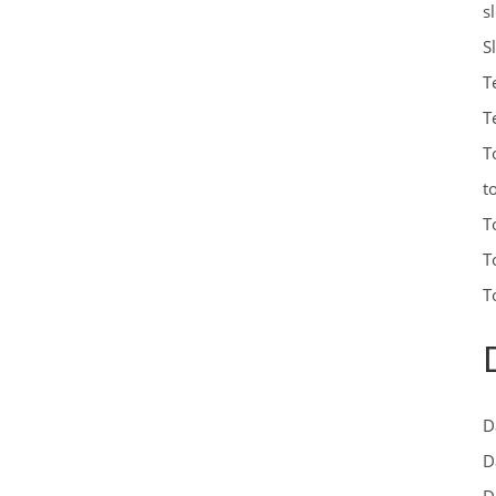
s
S
T
T
T
t
T
T
T
D
D