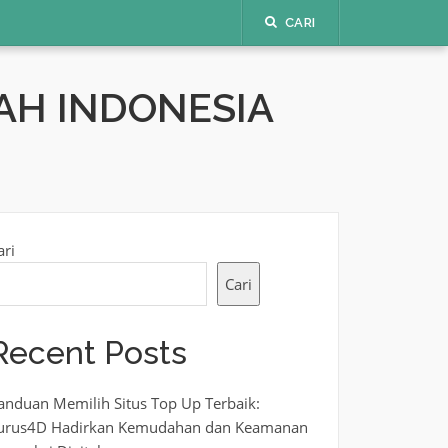
CARI
AH INDONESIA
ari
Cari
Recent Posts
anduan Memilih Situs Top Up Terbaik:
urus4D Hadirkan Kemudahan dan Keamanan