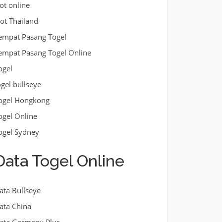
lot online
lot Thailand
empat Pasang Togel
empat Pasang Togel Online
ogel
ogel bullseye
ogel Hongkong
ogel Online
ogel Sydney
Data Togel Online
ata Bullseye
ata China