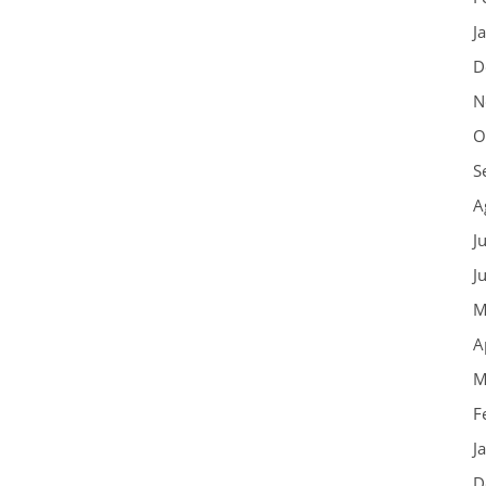
J
D
N
O
S
A
J
J
M
A
M
F
J
D