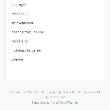
gohtogel
macan168
shiokelinci4d
pasang togel online
rockerslot
indohasilkeluaran
okewin
Copyright © 2026 Cari Slot Togel Bola Online Murah Indonesia. All
Rights Reserved.
Tema Codilight oleh
FameThemes