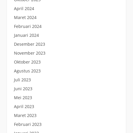
April 2024
Maret 2024
Februari 2024
Januari 2024
Desember 2023
November 2023
Oktober 2023
Agustus 2023
Juli 2023
Juni 2023
Mei 2023
April 2023
Maret 2023
Februari 2023