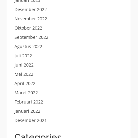
Januari 2023
Desember 2022
November 2022
Oktober 2022
September 2022
Agustus 2022
Juli 2022
Juni 2022
Mei 2022
April 2022
Maret 2022
Februari 2022
Januari 2022
Desember 2021
Categories