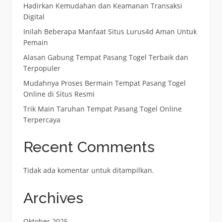
Hadirkan Kemudahan dan Keamanan Transaksi
Digital
Inilah Beberapa Manfaat Situs Lurus4d Aman Untuk
Pemain
Alasan Gabung Tempat Pasang Togel Terbaik dan
Terpopuler
Mudahnya Proses Bermain Tempat Pasang Togel
Online di Situs Resmi
Trik Main Taruhan Tempat Pasang Togel Online
Terpercaya
Recent Comments
Tidak ada komentar untuk ditampilkan.
Archives
Oktober 2025