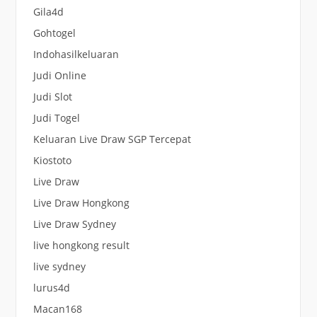
Gila4d
Gohtogel
Indohasilkeluaran
Judi Online
Judi Slot
Judi Togel
Keluaran Live Draw SGP Tercepat
Kiostoto
Live Draw
Live Draw Hongkong
Live Draw Sydney
live hongkong result
live sydney
lurus4d
Macan168