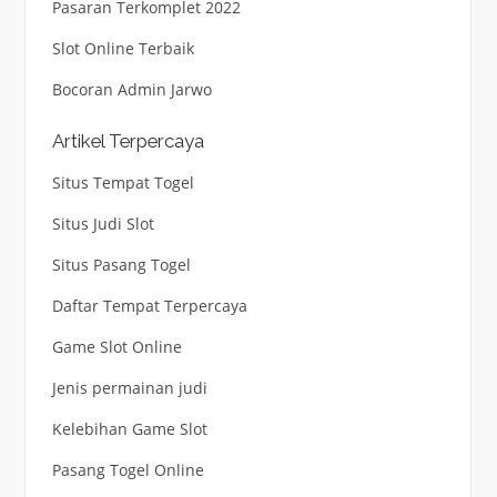
Pasaran Terkomplet 2022
Slot Online Terbaik
Bocoran Admin Jarwo
Artikel Terpercaya
Situs Tempat Togel
Situs Judi Slot
Situs Pasang Togel
Daftar Tempat Terpercaya
Game Slot Online
Jenis permainan judi
Kelebihan Game Slot
Pasang Togel Online