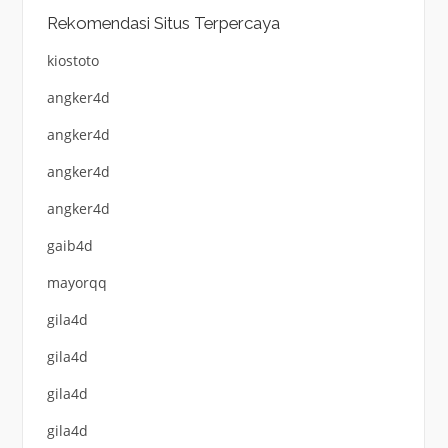
Rekomendasi Situs Terpercaya
kiostoto
angker4d
angker4d
angker4d
angker4d
gaib4d
mayorqq
gila4d
gila4d
gila4d
gila4d