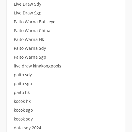
Live Draw Sdy
Live Draw Sgp
Paito Warna Bullseye
Paito Warna China
Paito Warna Hk
Paito Warna Sdy
Paito Warna Sgp
live draw kingkongpools
paito sdy
paito sgp
paito hk
kocok hk
kocok sgp
kocok sdy
data sdy 2024