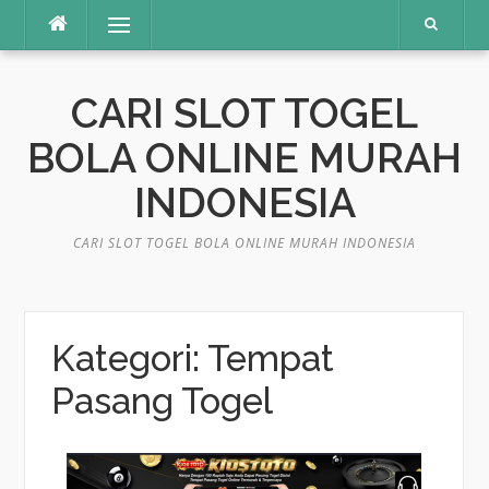
Lompat
Menu
ke
konten
CARI SLOT TOGEL
BOLA ONLINE MURAH
INDONESIA
CARI SLOT TOGEL BOLA ONLINE MURAH INDONESIA
Kategori:
Tempat
Pasang Togel