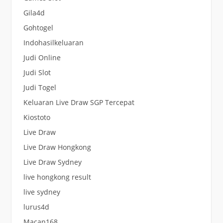
Gila4d
Gohtogel
Indohasilkeluaran
Judi Online
Judi Slot
Judi Togel
Keluaran Live Draw SGP Tercepat
Kiostoto
Live Draw
Live Draw Hongkong
Live Draw Sydney
live hongkong result
live sydney
lurus4d
Macan168