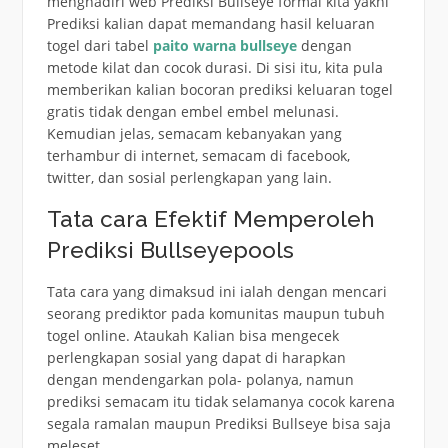
menghadiri web Prediksi Bullseye formal kita yakni
Prediksi kalian dapat memandang hasil keluaran
togel dari tabel
paito warna bullseye
dengan
metode kilat dan cocok durasi. Di sisi itu, kita pula
memberikan kalian bocoran prediksi keluaran togel
gratis tidak dengan embel embel melunasi.
Kemudian jelas, semacam kebanyakan yang
terhambur di internet, semacam di facebook,
twitter, dan sosial perlengkapan yang lain.
Tata cara Efektif Memperoleh
Prediksi Bullseyepools
Tata cara yang dimaksud ini ialah dengan mencari
seorang prediktor pada komunitas maupun tubuh
togel online. Ataukah Kalian bisa mengecek
perlengkapan sosial yang dapat di harapkan
dengan mendengarkan pola- polanya, namun
prediksi semacam itu tidak selamanya cocok karena
segala ramalan maupun Prediksi Bullseye bisa saja
meleset.