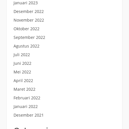
Januari 2023
Desember 2022
November 2022
Oktober 2022
September 2022
Agustus 2022
Juli 2022
Juni 2022
Mei 2022
April 2022
Maret 2022
Februari 2022
Januari 2022
Desember 2021