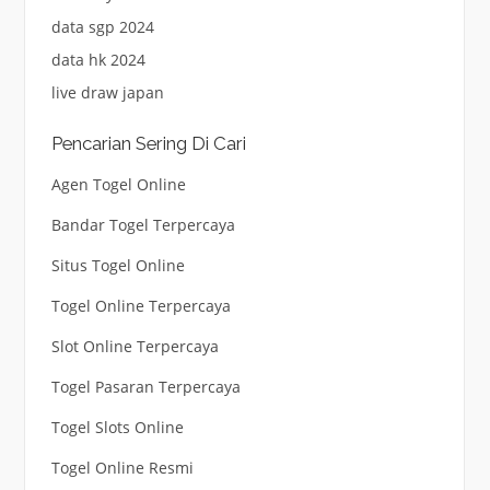
data sgp 2024
data hk 2024
live draw japan
Pencarian Sering Di Cari
Agen Togel Online
Bandar Togel Terpercaya
Situs Togel Online
Togel Online Terpercaya
Slot Online Terpercaya
Togel Pasaran Terpercaya
Togel Slots Online
Togel Online Resmi