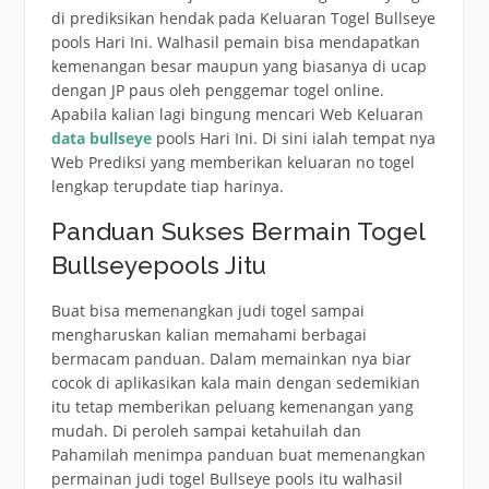
di prediksikan hendak pada Keluaran Togel Bullseye
pools Hari Ini. Walhasil pemain bisa mendapatkan
kemenangan besar maupun yang biasanya di ucap
dengan JP paus oleh penggemar togel online.
Apabila kalian lagi bingung mencari Web Keluaran
data bullseye
pools Hari Ini. Di sini ialah tempat nya
Web Prediksi yang memberikan keluaran no togel
lengkap terupdate tiap harinya.
Panduan Sukses Bermain Togel
Bullseyepools Jitu
Buat bisa memenangkan judi togel sampai
mengharuskan kalian memahami berbagai
bermacam panduan. Dalam memainkan nya biar
cocok di aplikasikan kala main dengan sedemikian
itu tetap memberikan peluang kemenangan yang
mudah. Di peroleh sampai ketahuilah dan
Pahamilah menimpa panduan buat memenangkan
permainan judi togel Bullseye pools itu walhasil