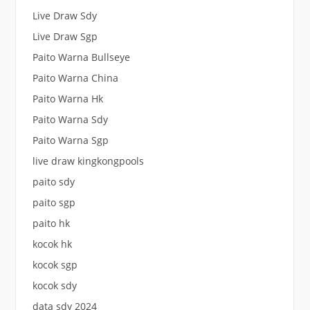
Live Draw Sdy
Live Draw Sgp
Paito Warna Bullseye
Paito Warna China
Paito Warna Hk
Paito Warna Sdy
Paito Warna Sgp
live draw kingkongpools
paito sdy
paito sgp
paito hk
kocok hk
kocok sgp
kocok sdy
data sdy 2024