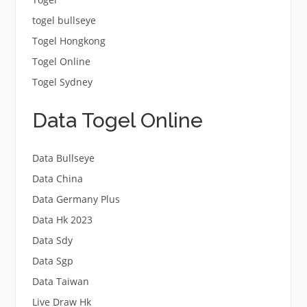
togel bullseye
Togel Hongkong
Togel Online
Togel Sydney
Data Togel Online
Data Bullseye
Data China
Data Germany Plus
Data Hk 2023
Data Sdy
Data Sgp
Data Taiwan
Live Draw Hk