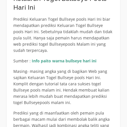
Hari Ini
Prediksi Keluaran Togel Bullseye pools Hari Ini biar
mendapatkan prediksi Keluaran Togel Bullseye
pools Hari Ini. Sebetulnya tidaklah mudah dan tidak
pula sulit. Hanya saja pemain harus mendapatkan
web prediksi togel Bullseyepools Malam ini yang
sudah terpercaya.
Sumber :
Info paito warna bullseye hari ini
Masing- masing angka yang di bagikan Web yang
sajikan Keluaran Togel Bullseye pools Hari Ini.
Komplit dengan tutorial tata cara sukses togel
Bullseye pools malam ini. Hendak membuat kalian
merasa lebih mudah buat mendapatkan prediksi
togel Bullseyepools malam ini.
Prediksi yang di maanfaatkan oleh pemain pula
berbagai macam mulai dari membolak balik angka
bermain. Walhasil jadi kombinasi angka teliti yang