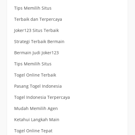
Tips Memilih Situs
Terbaik dan Terpercaya
Joker123 Situs Terbaik
Strategi Terbaik Bermain
Bermain Judi Joker123
Tips Memilih Situs
Togel Online Terbaik
Pasang Togel Indonesia
Togel Indonesia Terpercaya
Mudah Memilih Agen
Ketahui Langkah Main
Togel Online Tepat