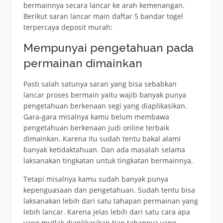
bermainnya secara lancar ke arah kemenangan.
Berikut saran lancar main daftar 5 bandar togel
terpercaya deposit murah:
Mempunyai pengetahuan pada
permainan dimainkan
Pasti salah satunya saran yang bisa sebabkan
lancar proses bermain yaitu wajib banyak punya
pengetahuan berkenaan segi yang diaplikasikan.
Gara-gara misalnya kamu belum membawa
pengetahuan berkenaan judi online terbaik
dimainkan. Karena itu sudah tentu bakal alami
banyak ketidaktahuan. Dan ada masalah selama
laksanakan tingkatan untuk tingkatan bermainnya.
Tetapi misalnya kamu sudah banyak punya
kepenguasaan dan pengetahuan. Sudah tentu bisa
laksanakan lebih dari satu tahapan permainan yang
lebih lancar. Karena jelas lebih dari satu cara apa
yang mutlak diaplikasikan tiap tahapnya yang