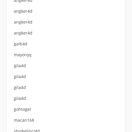
angker4d
angker4d
angker4d
angker4d
gaib4d
mayorqq
gila4d
gila4d
gila4d
gila4d
gohtogel
macan168
shiokelinci4d