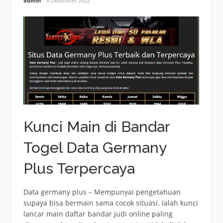
admin
8 Desember 2022
Kunci Main di Bandar
Togel Data Germany
Plus Terpercaya
Data germany plus – Mempunyai pengetahuan
supaya bisa bermain sama cocok situasi. Ialah kunci
lancar main daftar bandar judi online paling