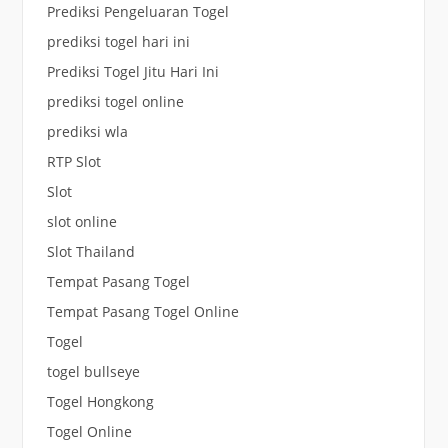
Prediksi Pengeluaran Togel
prediksi togel hari ini
Prediksi Togel Jitu Hari Ini
prediksi togel online
prediksi wla
RTP Slot
Slot
slot online
Slot Thailand
Tempat Pasang Togel
Tempat Pasang Togel Online
Togel
togel bullseye
Togel Hongkong
Togel Online