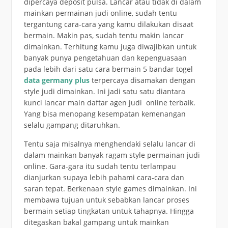
dipercaya deposit pulsa. Lancar atau tidak di dalam
mainkan permainan judi online, sudah tentu
tergantung cara-cara yang kamu dilakukan disaat
bermain. Makin pas, sudah tentu makin lancar
dimainkan. Terhitung kamu juga diwajibkan untuk
banyak punya pengetahuan dan kepenguasaan
pada lebih dari satu cara bermain 5 bandar togel
data germany plus
terpercaya disamakan dengan
style judi dimainkan. Ini jadi satu satu diantara
kunci lancar main daftar agen judi online terbaik.
Yang bisa menopang kesempatan kemenangan
selalu gampang ditaruhkan.
Tentu saja misalnya menghendaki selalu lancar di
dalam mainkan banyak ragam style permainan judi
online. Gara-gara itu sudah tentu terlampau
dianjurkan supaya lebih pahami cara-cara dan
saran tepat. Berkenaan style games dimainkan. Ini
membawa tujuan untuk sebabkan lancar proses
bermain setiap tingkatan untuk tahapnya. Hingga
ditegaskan bakal gampang untuk mainkan