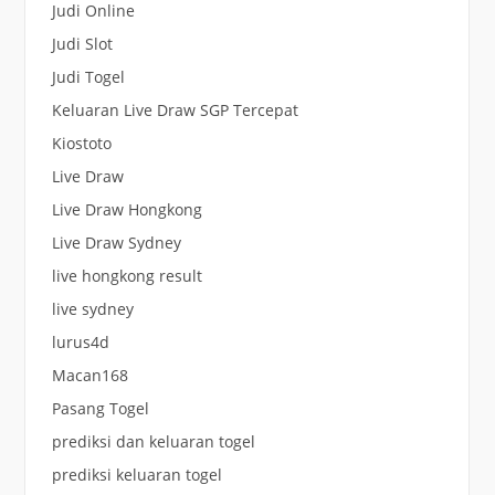
Judi Online
Judi Slot
Judi Togel
Keluaran Live Draw SGP Tercepat
Kiostoto
Live Draw
Live Draw Hongkong
Live Draw Sydney
live hongkong result
live sydney
lurus4d
Macan168
Pasang Togel
prediksi dan keluaran togel
prediksi keluaran togel