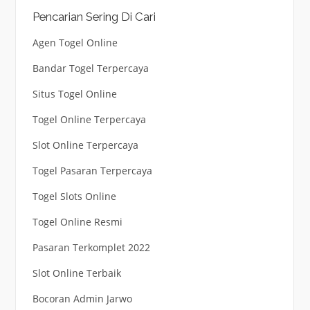
Pencarian Sering Di Cari
Agen Togel Online
Bandar Togel Terpercaya
Situs Togel Online
Togel Online Terpercaya
Slot Online Terpercaya
Togel Pasaran Terpercaya
Togel Slots Online
Togel Online Resmi
Pasaran Terkomplet 2022
Slot Online Terbaik
Bocoran Admin Jarwo