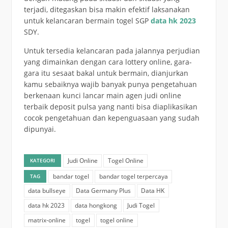
terjadi, ditegaskan bisa makin efektif laksanakan
untuk kelancaran bermain togel SGP
data hk 2023
SDY.
Untuk tersedia kelancaran pada jalannya perjudian
yang dimainkan dengan cara lottery online, gara-
gara itu sesaat bakal untuk bermain, dianjurkan
kamu sebaiknya wajib banyak punya pengetahuan
berkenaan kunci lancar main agen judi online
terbaik deposit pulsa yang nanti bisa diaplikasikan
cocok pengetahuan dan kepenguasaan yang sudah
dipunyai.
Judi Online
Togel Online
KATEGORI
bandar togel
bandar togel terpercaya
TAG
data bullseye
Data Germany Plus
Data HK
data hk 2023
data hongkong
Judi Togel
matrix-online
togel
togel online