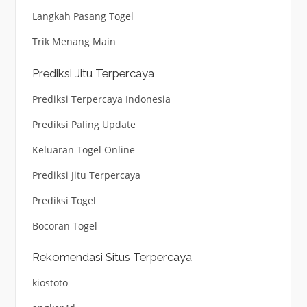
Langkah Pasang Togel
Trik Menang Main
Prediksi Jitu Terpercaya
Prediksi Terpercaya Indonesia
Prediksi Paling Update
Keluaran Togel Online
Prediksi Jitu Terpercaya
Prediksi Togel
Bocoran Togel
Rekomendasi Situs Terpercaya
kiostoto