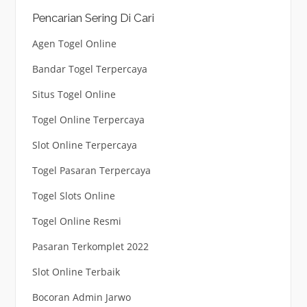
Pencarian Sering Di Cari
Agen Togel Online
Bandar Togel Terpercaya
Situs Togel Online
Togel Online Terpercaya
Slot Online Terpercaya
Togel Pasaran Terpercaya
Togel Slots Online
Togel Online Resmi
Pasaran Terkomplet 2022
Slot Online Terbaik
Bocoran Admin Jarwo