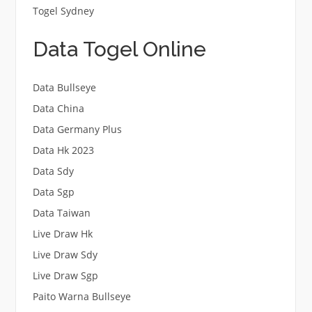
Togel Sydney
Data Togel Online
Data Bullseye
Data China
Data Germany Plus
Data Hk 2023
Data Sdy
Data Sgp
Data Taiwan
Live Draw Hk
Live Draw Sdy
Live Draw Sgp
Paito Warna Bullseye