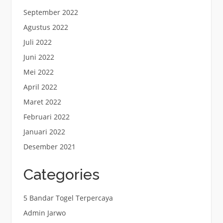
September 2022
Agustus 2022
Juli 2022
Juni 2022
Mei 2022
April 2022
Maret 2022
Februari 2022
Januari 2022
Desember 2021
Categories
5 Bandar Togel Terpercaya
Admin Jarwo