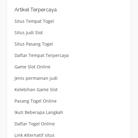
Artikel Terpercaya
Situs Tempat Togel
Situs Judi Slot
Situs Pasang Togel
Daftar Tempat Terpercaya
Game Slot Online
Jenis permainan judi
Kelebihan Game Slot
Pasang Togel Online
Ikuti Beberapa Langkah
Daftar Togel Online
Link Alternatif situs