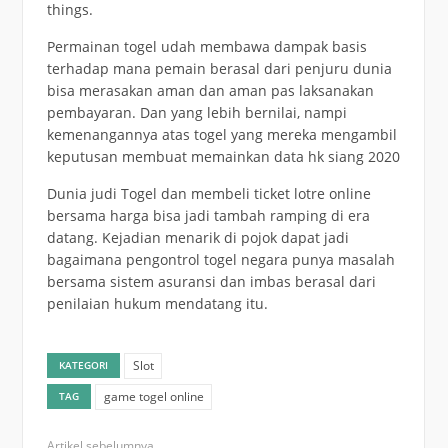
things.
Permainan togel udah membawa dampak basis
terhadap mana pemain berasal dari penjuru dunia
bisa merasakan aman dan aman pas laksanakan
pembayaran. Dan yang lebih bernilai, nampi
kemenangannya atas togel yang mereka mengambil
keputusan membuat memainkan data hk siang 2020
Dunia judi Togel dan membeli ticket lotre online
bersama harga bisa jadi tambah ramping di era
datang. Kejadian menarik di pojok dapat jadi
bagaimana pengontrol togel negara punya masalah
bersama sistem asuransi dan imbas berasal dari
penilaian hukum mendatang itu.
Slot
KATEGORI
game togel online
TAG
Artikel sebelumnya