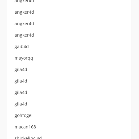
angker4d
angker4d
angker4d
angker4d
gaib4d
mayorqq
gila4d
gila4d
gila4d
gila4d
gohtogel
macan168
shiokelinci4d