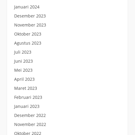
Januari 2024
Desember 2023
November 2023
Oktober 2023
Agustus 2023
Juli 2023
Juni 2023
Mei 2023
April 2023
Maret 2023
Februari 2023
Januari 2023
Desember 2022
November 2022
Oktober 2022