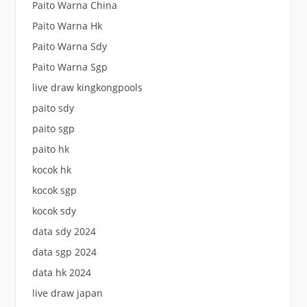
Paito Warna China
Paito Warna Hk
Paito Warna Sdy
Paito Warna Sgp
live draw kingkongpools
paito sdy
paito sgp
paito hk
kocok hk
kocok sgp
kocok sdy
data sdy 2024
data sgp 2024
data hk 2024
live draw japan