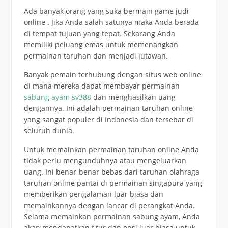
Ada banyak orang yang suka bermain game judi
online . Jika Anda salah satunya maka Anda berada
di tempat tujuan yang tepat. Sekarang Anda
memiliki peluang emas untuk memenangkan
permainan taruhan dan menjadi jutawan.
Banyak pemain terhubung dengan situs web online
di mana mereka dapat membayar permainan
sabung ayam sv388
dan menghasilkan uang
dengannya. Ini adalah permainan taruhan online
yang sangat populer di Indonesia dan tersebar di
seluruh dunia.
Untuk memainkan permainan taruhan online Anda
tidak perlu mengunduhnya atau mengeluarkan
uang. Ini benar-benar bebas dari taruhan olahraga
taruhan online pantai di permainan singapura yang
memberikan pengalaman luar biasa dan
memainkannya dengan lancar di perangkat Anda.
Selama memainkan permainan sabung ayam, Anda
akan mendapatkan fitur dan opsi luar biasa untuk