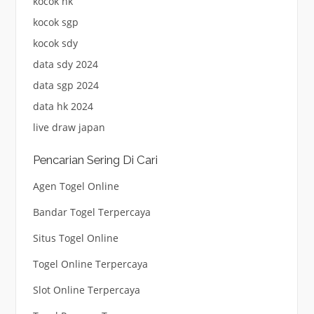
kocok hk
kocok sgp
kocok sdy
data sdy 2024
data sgp 2024
data hk 2024
live draw japan
Pencarian Sering Di Cari
Agen Togel Online
Bandar Togel Terpercaya
Situs Togel Online
Togel Online Terpercaya
Slot Online Terpercaya