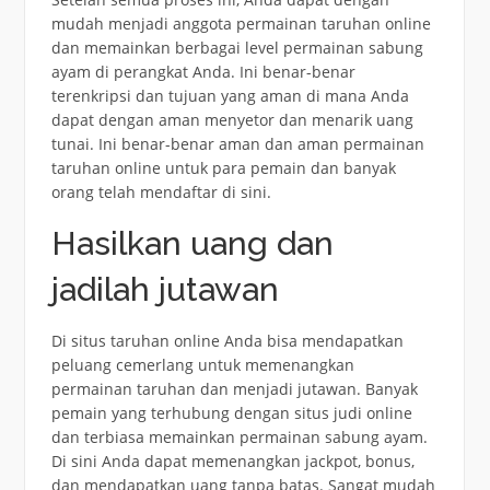
mudah menjadi anggota permainan taruhan online
dan memainkan berbagai level permainan sabung
ayam di perangkat Anda. Ini benar-benar
terenkripsi dan tujuan yang aman di mana Anda
dapat dengan aman menyetor dan menarik uang
tunai. Ini benar-benar aman dan aman permainan
taruhan online untuk para pemain dan banyak
orang telah mendaftar di sini.
Hasilkan uang dan
jadilah jutawan
Di situs taruhan online Anda bisa mendapatkan
peluang cemerlang untuk memenangkan
permainan taruhan dan menjadi jutawan. Banyak
pemain yang terhubung dengan situs judi online
dan terbiasa memainkan permainan sabung ayam.
Di sini Anda dapat memenangkan jackpot, bonus,
dan mendapatkan uang tanpa batas. Sangat mudah