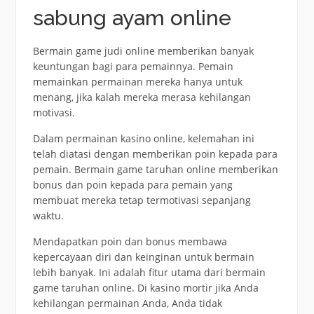
sabung ayam online
Bermain game judi online memberikan banyak
keuntungan bagi para pemainnya. Pemain
memainkan permainan mereka hanya untuk
menang, jika kalah mereka merasa kehilangan
motivasi.
Dalam permainan kasino online, kelemahan ini
telah diatasi dengan memberikan poin kepada para
pemain. Bermain game taruhan online memberikan
bonus dan poin kepada para pemain yang
membuat mereka tetap termotivasi sepanjang
waktu.
Mendapatkan poin dan bonus membawa
kepercayaan diri dan keinginan untuk bermain
lebih banyak. Ini adalah fitur utama dari bermain
game taruhan online. Di kasino mortir jika Anda
kehilangan permainan Anda, Anda tidak