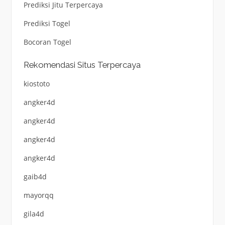
Prediksi Jitu Terpercaya
Prediksi Togel
Bocoran Togel
Rekomendasi Situs Terpercaya
kiostoto
angker4d
angker4d
angker4d
angker4d
gaib4d
mayorqq
gila4d