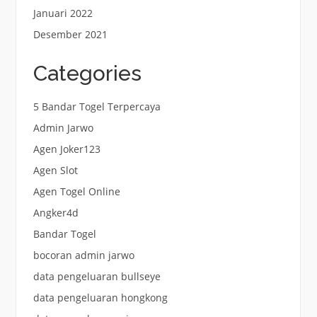
Januari 2022
Desember 2021
Categories
5 Bandar Togel Terpercaya
Admin Jarwo
Agen Joker123
Agen Slot
Agen Togel Online
Angker4d
Bandar Togel
bocoran admin jarwo
data pengeluaran bullseye
data pengeluaran hongkong