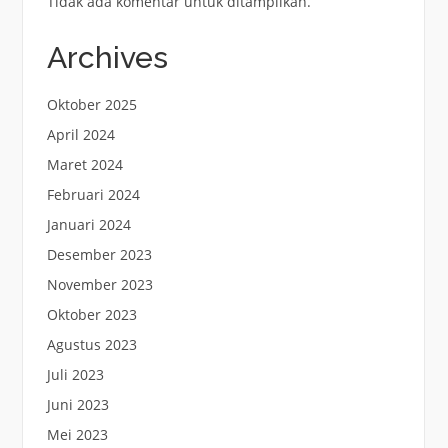
Tidak ada komentar untuk ditampilkan.
Archives
Oktober 2025
April 2024
Maret 2024
Februari 2024
Januari 2024
Desember 2023
November 2023
Oktober 2023
Agustus 2023
Juli 2023
Juni 2023
Mei 2023