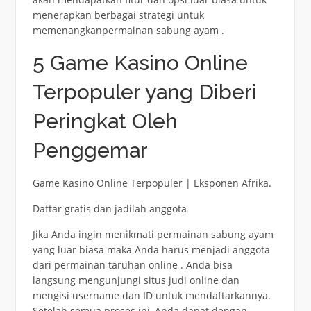
menerapkan berbagai strategi untuk
memenangkanpermainan sabung ayam .
5 Game Kasino Online
Terpopuler yang Diberi
Peringkat Oleh
Penggemar
Game Kasino Online Terpopuler | Eksponen Afrika.
Daftar gratis dan jadilah anggota
Jika Anda ingin menikmati permainan sabung ayam
yang luar biasa maka Anda harus menjadi anggota
dari permainan taruhan online . Anda bisa
langsung mengunjungi situs judi online dan
mengisi username dan ID untuk mendaftarkannya.
Setelah semua proses ini, Anda dapat dengan