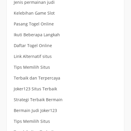
Jenis permainan judi
Kelebihan Game Slot
Pasang Togel Online
Ikuti Beberapa Langkah
Daftar Togel Online
Link Alternatif situs
Tips Memilih Situs
Terbaik dan Terpercaya
Joker123 Situs Terbaik
Strategi Terbaik Bermain
Bermain Judi Joker123
Tips Memilih Situs