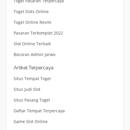
Togel Pasaran Terpercaya
Togel Slots Online
Togel Online Resmi
Pasaran Terkomplet 2022
Slot Online Terbaik
Bocoran Admin Jarwo
Artikel Terpercaya
Situs Tempat Togel
Situs Judi Slot
Situs Pasang Togel
Daftar Tempat Terpercaya
Game Slot Online