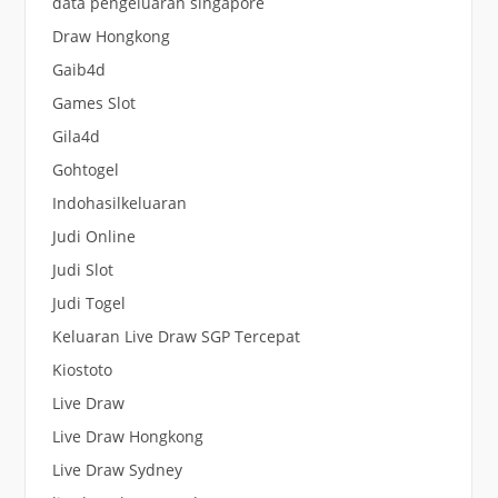
data pengeluaran singapore
Draw Hongkong
Gaib4d
Games Slot
Gila4d
Gohtogel
Indohasilkeluaran
Judi Online
Judi Slot
Judi Togel
Keluaran Live Draw SGP Tercepat
Kiostoto
Live Draw
Live Draw Hongkong
Live Draw Sydney