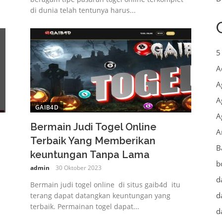
di dunia telah tentunya harus...
5
A
A
A
GAIB4D
A
Bermain Judi Togel Online
A
Terbaik Yang Memberikan
B
keuntungan Tanpa Lama
b
admin
30 Oktober 2023
d
Bermain judi togel online di situs gaib4d itu
d
terang dapat datangkan keuntungan yang
terbaik. Permainan togel dapat...
d