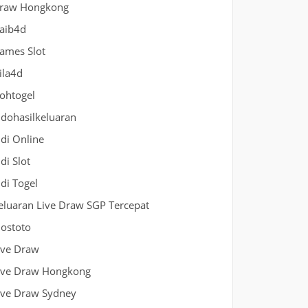
raw Hongkong
aib4d
ames Slot
ila4d
ohtogel
ndohasilkeluaran
udi Online
udi Slot
udi Togel
eluaran Live Draw SGP Tercepat
iostoto
ive Draw
ive Draw Hongkong
ive Draw Sydney