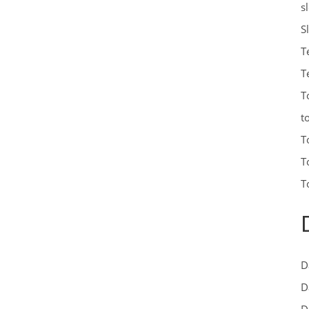
s
S
T
T
T
t
T
T
T
D
D