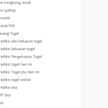
ive hongkong result
ive sydney
urus4d
acan168
asang Togel
rediksi dan keluaran togel
rediksi keluaran togel
rediksi Pengeluaran Togel
rediksi togel hari ini
rediksi Togel Jitu Hari Ini
rediksi togel online
rediksi wla
TP Slot
lot