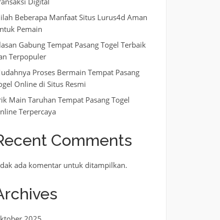
ransaksi Digital
nilah Beberapa Manfaat Situs Lurus4d Aman
ntuk Pemain
lasan Gabung Tempat Pasang Togel Terbaik
an Terpopuler
udahnya Proses Bermain Tempat Pasang
ogel Online di Situs Resmi
rik Main Taruhan Tempat Pasang Togel
nline Terpercaya
Recent Comments
idak ada komentar untuk ditampilkan.
Archives
ktober 2025