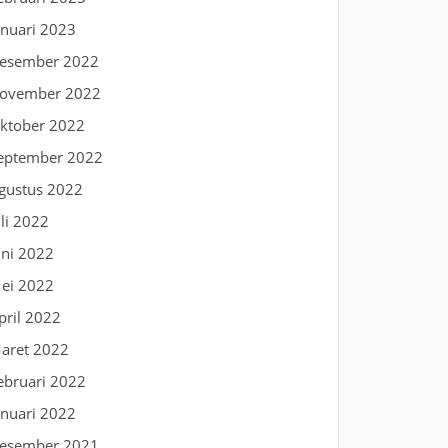
anuari 2023
esember 2022
ovember 2022
ktober 2022
eptember 2022
gustus 2022
uli 2022
uni 2022
ei 2022
pril 2022
aret 2022
ebruari 2022
anuari 2022
esember 2021