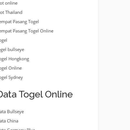
lot online
lot Thailand
empat Pasang Togel
empat Pasang Togel Online
ogel
ogel bullseye
ogel Hongkong
ogel Online
ogel Sydney
Data Togel Online
ata Bullseye
ata China