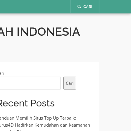
CARI
AH INDONESIA
ari
Cari
Recent Posts
anduan Memilih Situs Top Up Terbaik:
urus4D Hadirkan Kemudahan dan Keamanan