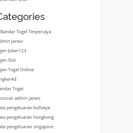
Categories
 Bandar Togel Terpercaya
dmin Jarwo
gen Joker123
gen Slot
gen Togel Online
ngker4d
andar Togel
ocoran admin jarwo
ata pengeluaran bullseye
ata pengeluaran hongkong
ata pengeluaran singapore