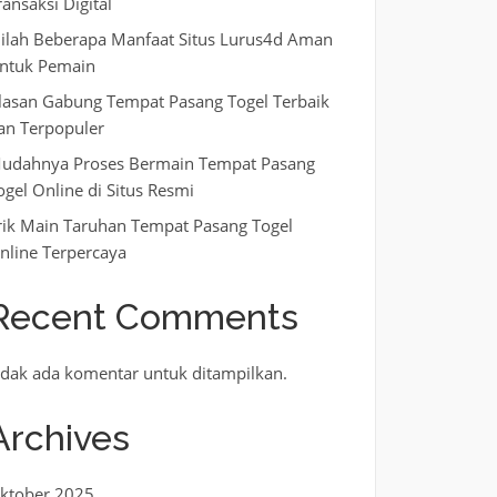
ransaksi Digital
nilah Beberapa Manfaat Situs Lurus4d Aman
ntuk Pemain
lasan Gabung Tempat Pasang Togel Terbaik
an Terpopuler
udahnya Proses Bermain Tempat Pasang
ogel Online di Situs Resmi
rik Main Taruhan Tempat Pasang Togel
nline Terpercaya
Recent Comments
idak ada komentar untuk ditampilkan.
Archives
ktober 2025