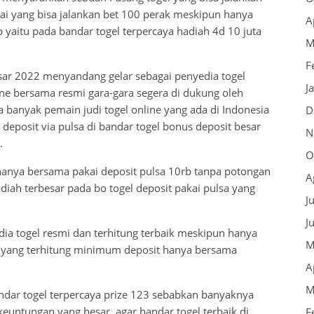
tai yang bisa jalankan bet 100 perak meskipun hanya
A
yaitu pada bandar togel terpercaya hadiah 4d 10 juta
M
F
esar 2022 menyandang gelar sebagai penyedia togel
J
ne bersama resmi gara-gara segera di dukung oleh
ya banyak pemain judi togel online yang ada di Indonesia
D
deposit via pulsa di bandar togel bonus deposit besar
N
.
O
anya bersama pakai deposit pulsa 10rb tanpa potongan
A
ah terbesar pada bo togel deposit pakai pulsa yang
J
J
a togel resmi dan terhitung terbaik meskipun hanya
M
n yang terhitung minimum deposit hanya bersama
A
M
ndar togel terpercaya prize 123 sebabkan banyaknya
untungan yang besar, agar bandar togel terbaik di
F