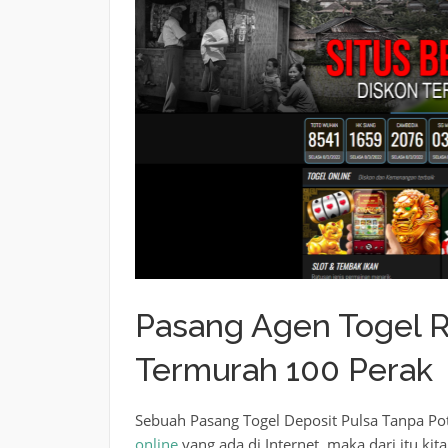
Pasang Agen Togel R
Termurah 100 Perak
Sebuah Pasang Togel Deposit Pulsa Tanpa Po
online
yang ada di Internet, maka dari itu ki