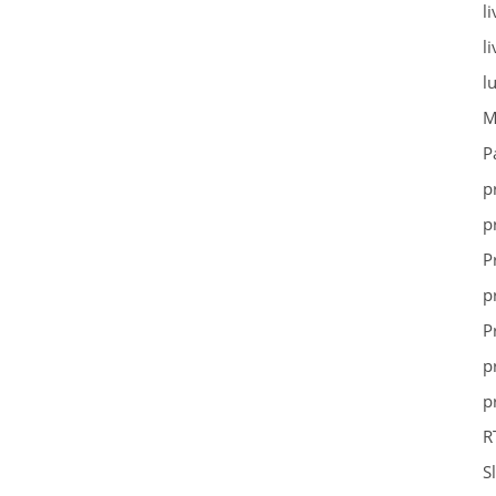
l
l
l
M
P
p
p
P
p
P
p
p
R
S