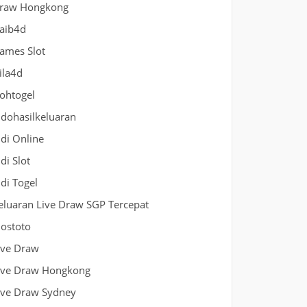
raw Hongkong
aib4d
ames Slot
ila4d
ohtogel
ndohasilkeluaran
udi Online
udi Slot
udi Togel
eluaran Live Draw SGP Tercepat
iostoto
ive Draw
ive Draw Hongkong
ive Draw Sydney