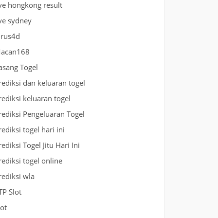
ive hongkong result
ive sydney
urus4d
acan168
asang Togel
rediksi dan keluaran togel
rediksi keluaran togel
rediksi Pengeluaran Togel
rediksi togel hari ini
rediksi Togel Jitu Hari Ini
rediksi togel online
rediksi wla
TP Slot
lot