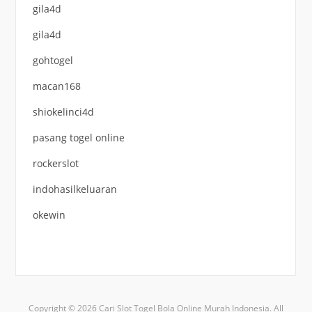
gila4d
gila4d
gohtogel
macan168
shiokelinci4d
pasang togel online
rockerslot
indohasilkeluaran
okewin
Copyright © 2026 Cari Slot Togel Bola Online Murah Indonesia. All