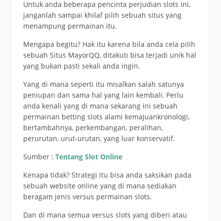
Untuk anda beberapa pencinta perjudian slots ini,
janganlah sampai khilaf pilih sebuah situs yang
menampung permainan itu.
Mengapa begitu? Hak itu karena bila anda cela pilih
sebuah Situs MayorQQ, ditakuti bisa terjadi unik hal
yang bukan pasti sekali anda ingin.
Yang di mana seperti itu misalkan salah satunya
peniupan dan sama hal yang lain kembali. Perlu
anda kenali yang di mana sekarang ini sebuah
permainan betting slots alami kemajuankronologi,
bertambahnya, perkembangan, peralihan,
perurutan, urut-urutan, yang luar konservatif.
Sumber :
Tentang Slot Online
Kenapa tidak? Strategi itu bisa anda saksikan pada
sebuah website online yang di mana sediakan
beragam jenis versus permainan slots.
Dan di mana semua versus slots yang diberi atau