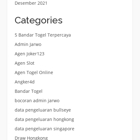
Desember 2021
Categories
5 Bandar Togel Terpercaya
Admin Jarwo
Agen Joker123
Agen Slot
Agen Togel Online
Angker4d
Bandar Togel
bocoran admin jarwo
data pengeluaran bullseye
data pengeluaran hongkong
data pengeluaran singapore
Draw Hongkong