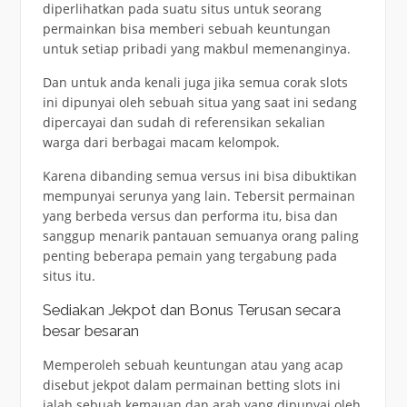
diperlihatkan pada suatu situs untuk seorang
permainkan bisa memberi sebuah keuntungan
untuk setiap pribadi yang makbul memenanginya.
Dan untuk anda kenali juga jika semua corak slots
ini dipunyai oleh sebuah situa yang saat ini sedang
dipercayai dan sudah di referensikan sekalian
warga dari berbagai macam kelompok.
Karena dibanding semua versus ini bisa dibuktikan
mempunyai serunya yang lain. Tebersit permainan
yang berbeda versus dan performa itu, bisa dan
sanggup menarik pantauan semuanya orang paling
penting beberapa pemain yang tergabung pada
situs itu.
Sediakan Jekpot dan Bonus Terusan secara
besar besaran
Memperoleh sebuah keuntungan atau yang acap
disebut jekpot dalam permainan betting slots ini
ialah sebuah kemauan dan arah yang dipunyai oleh