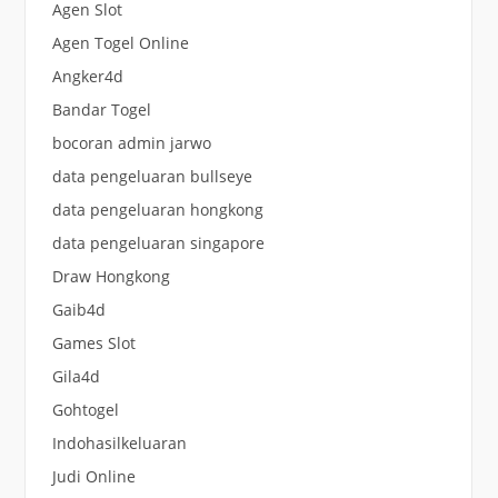
Agen Slot
Agen Togel Online
Angker4d
Bandar Togel
bocoran admin jarwo
data pengeluaran bullseye
data pengeluaran hongkong
data pengeluaran singapore
Draw Hongkong
Gaib4d
Games Slot
Gila4d
Gohtogel
Indohasilkeluaran
Judi Online