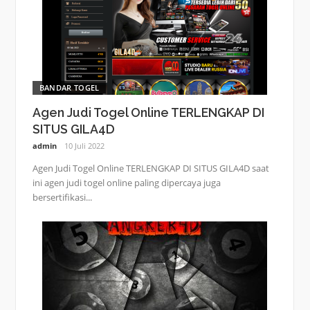
BANDAR TOGEL
Agen Judi Togel Online TERLENGKAP DI
SITUS GILA4D
admin
10 Juli 2022
Agen Judi Togel Online TERLENGKAP DI SITUS GILA4D saat
ini agen judi togel online paling dipercaya juga
bersertifikasi...