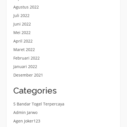
Agustus 2022
Juli 2022
Juni 2022
Mei 2022
April 2022
Maret 2022
Februari 2022
Januari 2022
Desember 2021
Categories
5 Bandar Togel Terpercaya
Admin Jarwo
Agen Joker123