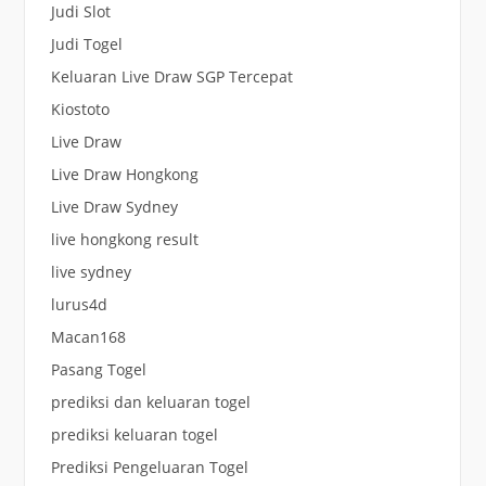
Judi Slot
Judi Togel
Keluaran Live Draw SGP Tercepat
Kiostoto
Live Draw
Live Draw Hongkong
Live Draw Sydney
live hongkong result
live sydney
lurus4d
Macan168
Pasang Togel
prediksi dan keluaran togel
prediksi keluaran togel
Prediksi Pengeluaran Togel