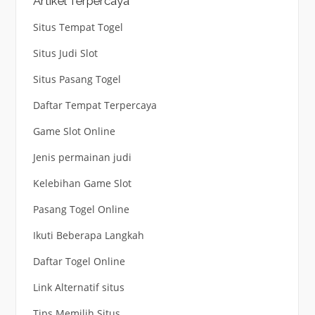
Artikel Terpercaya
Situs Tempat Togel
Situs Judi Slot
Situs Pasang Togel
Daftar Tempat Terpercaya
Game Slot Online
Jenis permainan judi
Kelebihan Game Slot
Pasang Togel Online
Ikuti Beberapa Langkah
Daftar Togel Online
Link Alternatif situs
Tips Memilih Situs