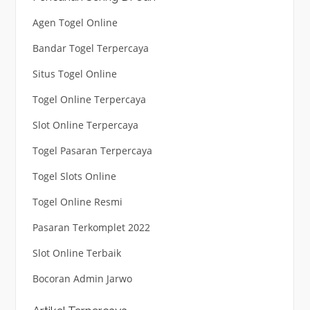
Agen Togel Online
Bandar Togel Terpercaya
Situs Togel Online
Togel Online Terpercaya
Slot Online Terpercaya
Togel Pasaran Terpercaya
Togel Slots Online
Togel Online Resmi
Pasaran Terkomplet 2022
Slot Online Terbaik
Bocoran Admin Jarwo