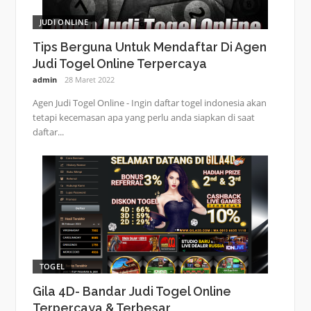
JUDI ONLINE
Tips Berguna Untuk Mendaftar Di Agen
Judi Togel Online Terpercaya
admin
28 Maret 2022
Agen Judi Togel Online - Ingin daftar togel indonesia akan
tetapi kecemasan apa yang perlu anda siapkan di saat
daftar...
TOGEL
Gila 4D- Bandar Judi Togel Online
Terpercaya & Terbesar