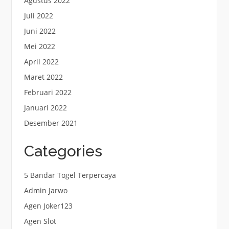
Agustus 2022
Juli 2022
Juni 2022
Mei 2022
April 2022
Maret 2022
Februari 2022
Januari 2022
Desember 2021
Categories
5 Bandar Togel Terpercaya
Admin Jarwo
Agen Joker123
Agen Slot