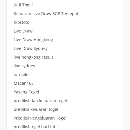
Judi Togel
Keluaran Live Draw SGP Tercepat
Kiostoto
Live Draw
Live Draw Hongkong
Live Draw Sydney
live hongkong result
live sydney
lurus4d
Macan168
Pasang Togel
prediksi dan keluaran togel
prediksi keluaran togel
Prediksi Pengeluaran Togel
prediksi togel hari ini