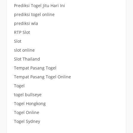
Prediksi Togel Jitu Hari Ini
prediksi togel online
prediksi wla
RTP Slot
Slot
slot online
Slot Thailand
Tempat Pasang Togel
Tempat Pasang Togel Online
Togel
togel bullseye
Togel Hongkong
Togel Online
Togel Sydney