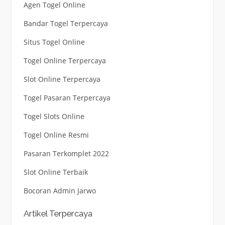
Agen Togel Online
Bandar Togel Terpercaya
Situs Togel Online
Togel Online Terpercaya
Slot Online Terpercaya
Togel Pasaran Terpercaya
Togel Slots Online
Togel Online Resmi
Pasaran Terkomplet 2022
Slot Online Terbaik
Bocoran Admin Jarwo
Artikel Terpercaya