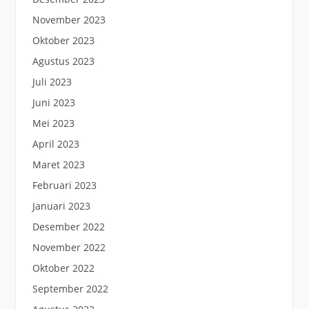
November 2023
Oktober 2023
Agustus 2023
Juli 2023
Juni 2023
Mei 2023
April 2023
Maret 2023
Februari 2023
Januari 2023
Desember 2022
November 2022
Oktober 2022
September 2022