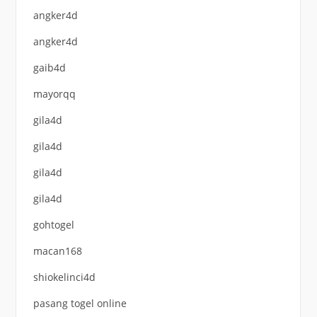
angker4d
angker4d
gaib4d
mayorqq
gila4d
gila4d
gila4d
gila4d
gohtogel
macan168
shiokelinci4d
pasang togel online