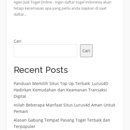
Agen Judi Togel Online - Ingin daftar togel indonesia akan
tetapi kecemasan apa yang perlu anda siapkan di saat
daftar...
Cari
Cari
Recent Posts
Panduan Memilih Situs Top Up Terbaik: Lurus4D
Hadirkan Kemudahan dan Keamanan Transaksi
Digital
Inilah Beberapa Manfaat Situs Lurus4d Aman Untuk
Pemain
Alasan Gabung Tempat Pasang Togel Terbaik dan
Terpopuler