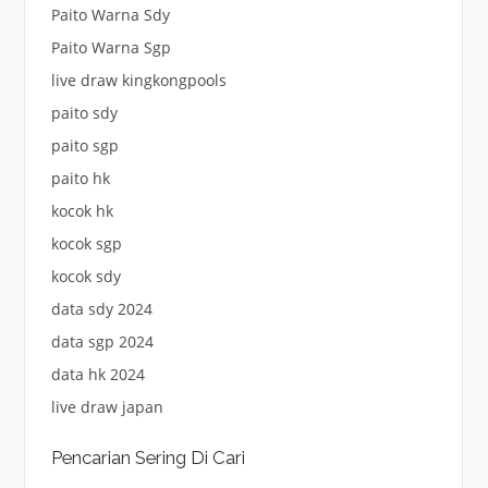
Paito Warna Sdy
Paito Warna Sgp
live draw kingkongpools
paito sdy
paito sgp
paito hk
kocok hk
kocok sgp
kocok sdy
data sdy 2024
data sgp 2024
data hk 2024
live draw japan
Pencarian Sering Di Cari