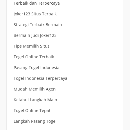
Terbaik dan Terpercaya
Joker123 Situs Terbaik
Strategi Terbaik Bermain
Bermain Judi Joker123
Tips Memilih Situs
Togel Online Terbaik
Pasang Togel Indonesia
Togel Indonesia Terpercaya
Mudah Memilih Agen
Ketahui Langkah Main
Togel Online Tepat
Langkah Pasang Togel