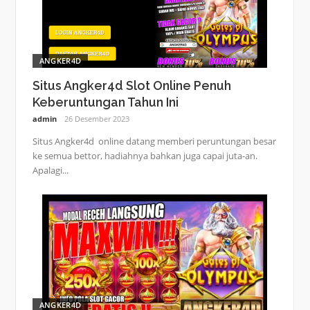
ANGKER4D
Situs Angker4d Slot Online Penuh
Keberuntungan Tahun Ini
admin
26 Desember 2023
Situs Angker4d online datang memberi peruntungan besar
ke semua bettor, hadiahnya bahkan juga capai juta-an.
Apalagi...
ANGKER4D