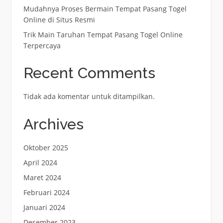
Mudahnya Proses Bermain Tempat Pasang Togel
Online di Situs Resmi
Trik Main Taruhan Tempat Pasang Togel Online
Terpercaya
Recent Comments
Tidak ada komentar untuk ditampilkan.
Archives
Oktober 2025
April 2024
Maret 2024
Februari 2024
Januari 2024
Desember 2023