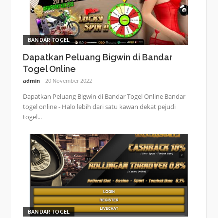
BANDAR TOGEL
Dapatkan Peluang Bigwin di Bandar
Togel Online
admin
20 November 2022
Dapatkan Peluang Bigwin di Bandar Togel Online Bandar
togel online - Halo lebih dari satu kawan dekat pejudi
togel...
BANDAR TOGEL