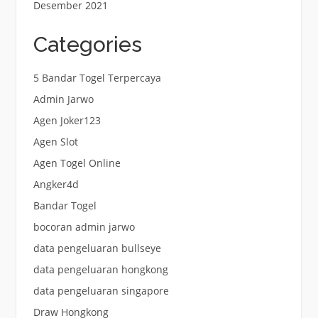
Desember 2021
Categories
5 Bandar Togel Terpercaya
Admin Jarwo
Agen Joker123
Agen Slot
Agen Togel Online
Angker4d
Bandar Togel
bocoran admin jarwo
data pengeluaran bullseye
data pengeluaran hongkong
data pengeluaran singapore
Draw Hongkong