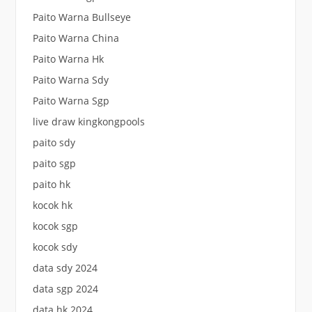
Paito Warna Bullseye
Paito Warna China
Paito Warna Hk
Paito Warna Sdy
Paito Warna Sgp
live draw kingkongpools
paito sdy
paito sgp
paito hk
kocok hk
kocok sgp
kocok sdy
data sdy 2024
data sgp 2024
data hk 2024