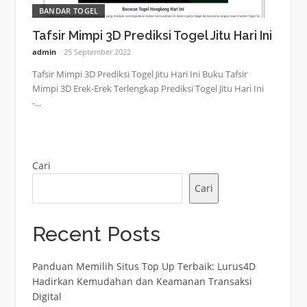
BANDAR TOGEL
Tafsir Mimpi 3D Prediksi Togel Jitu Hari Ini
admin
25 September 2022
Tafsir Mimpi 3D Prediksi Togel Jitu Hari Ini Buku Tafsir
Mimpi 3D Erek-Erek Terlengkap Prediksi Togel Jitu Hari Ini
-...
Cari
Cari
Recent Posts
Panduan Memilih Situs Top Up Terbaik: Lurus4D
Hadirkan Kemudahan dan Keamanan Transaksi
Digital