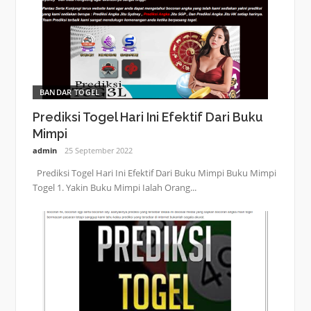
BANDAR TOGEL
Prediksi Togel Hari Ini Efektif Dari Buku
Mimpi
admin
25 September 2022
Prediksi Togel Hari Ini Efektif Dari Buku Mimpi Buku Mimpi
Togel 1. Yakin Buku Mimpi Ialah Orang...