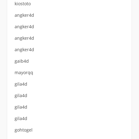
kiostoto
angker4d
angker4d
angker4d
angker4d
gaib4d
mayorqq
gila4d
gila4d
gila4d
gila4d
gohtogel