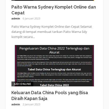
Paito Warna Sydney Komplet Online dan
Cepat
admin
6 Januari 2023
Paito Warna Sydney Komplet Online dan Cepat Selamat
datang di tempat membuat tarikan Paito Warna Sdy
komplit secara...
JUDI ONLINE
Keluaran Data China Pools yang Bisa
Diraih Kapan Saja
admin
2 Januari 2023