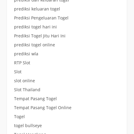
prediksi keluaran togel
Prediksi Pengeluaran Togel
prediksi togel hari ini
Prediksi Togel Jitu Hari Ini
prediksi togel online
prediksi wla
RTP Slot
Slot
slot online
Slot Thailand
Tempat Pasang Togel
Tempat Pasang Togel Online
Togel
togel bullseye