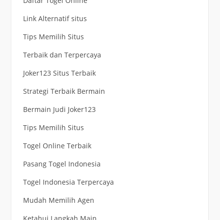
Daftar Togel Online
Link Alternatif situs
Tips Memilih Situs
Terbaik dan Terpercaya
Joker123 Situs Terbaik
Strategi Terbaik Bermain
Bermain Judi Joker123
Tips Memilih Situs
Togel Online Terbaik
Pasang Togel Indonesia
Togel Indonesia Terpercaya
Mudah Memilih Agen
Ketahui Langkah Main