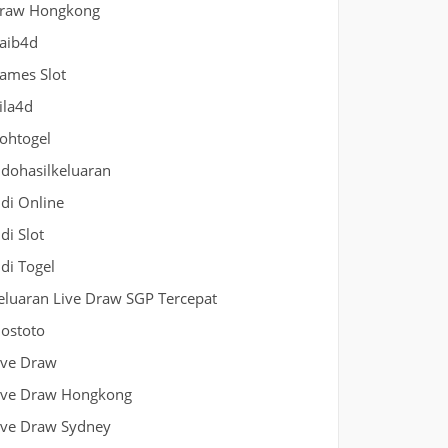
raw Hongkong
aib4d
ames Slot
ila4d
ohtogel
ndohasilkeluaran
udi Online
udi Slot
udi Togel
eluaran Live Draw SGP Tercepat
iostoto
ive Draw
ive Draw Hongkong
ive Draw Sydney