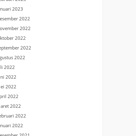
anuari 2023
esember 2022
ovember 2022
ktober 2022
eptember 2022
gustus 2022
uli 2022
uni 2022
ei 2022
pril 2022
aret 2022
ebruari 2022
anuari 2022
esember 2021