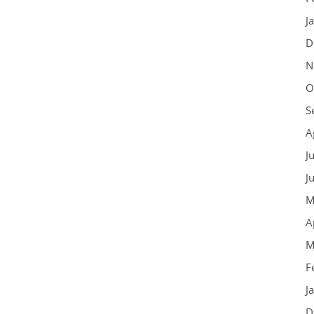
J
D
N
O
S
A
J
J
M
A
M
F
J
D