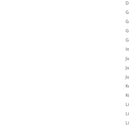
D
G
G
G
G
I
J
J
J
K
K
L
L
L