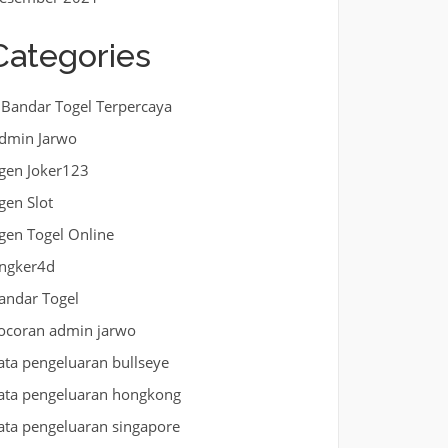
Categories
 Bandar Togel Terpercaya
dmin Jarwo
gen Joker123
gen Slot
gen Togel Online
ngker4d
andar Togel
ocoran admin jarwo
ata pengeluaran bullseye
ata pengeluaran hongkong
ata pengeluaran singapore