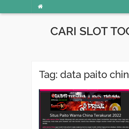
Lompat
ke
konten
CARI SLOT T
Tag:
data paito chi