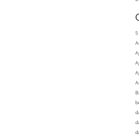
5
A
A
A
A
A
B
b
d
d
d