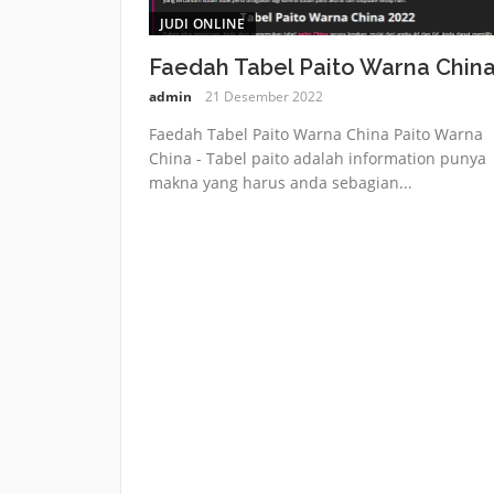
JUDI ONLINE
Faedah Tabel Paito Warna Chin
admin
21 Desember 2022
Faedah Tabel Paito Warna China Paito Warna
China - Tabel paito adalah information punya
makna yang harus anda sebagian...