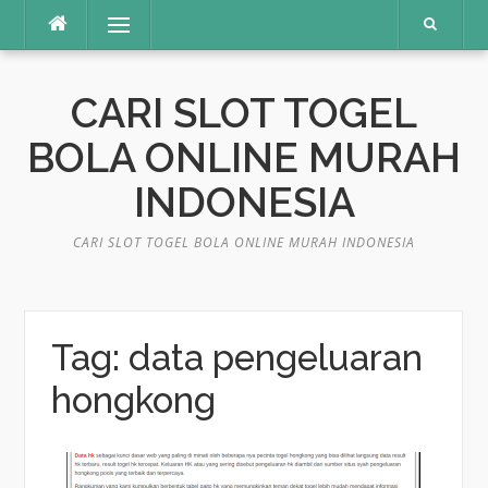
Lompat
Menu
ke
konten
CARI SLOT TOGEL
BOLA ONLINE MURAH
INDONESIA
CARI SLOT TOGEL BOLA ONLINE MURAH INDONESIA
Tag:
data pengeluaran
hongkong