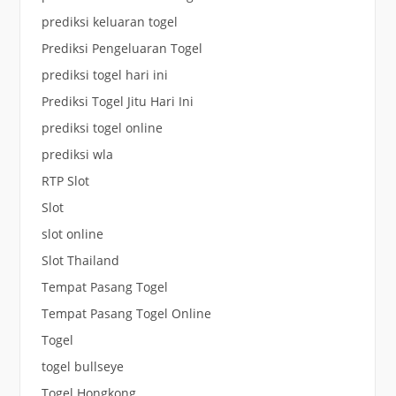
prediksi keluaran togel
Prediksi Pengeluaran Togel
prediksi togel hari ini
Prediksi Togel Jitu Hari Ini
prediksi togel online
prediksi wla
RTP Slot
Slot
slot online
Slot Thailand
Tempat Pasang Togel
Tempat Pasang Togel Online
Togel
togel bullseye
Togel Hongkong