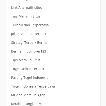
Link Alternatif situs
Tips Memilih Situs
Terbaik dan Terpercaya
Joker123 Situs Terbaik
Strategi Terbaik Bermain
Bermain Judi Joker123
Tips Memilih Situs
Togel Online Terbaik
Pasang Togel Indonesia
Togel Indonesia Terpercaya
Mudah Memilih Agen
Ketahui Langkah Main