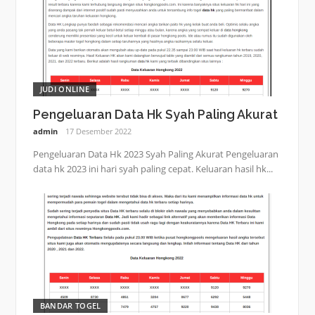
JUDI ONLINE
Pengeluaran Data Hk Syah Paling Akurat
admin
17 Desember 2022
Pengeluaran Data Hk 2023 Syah Paling Akurat Pengeluaran
data hk 2023 ini hari syah paling cepat. Keluaran hasil hk...
BANDAR TOGEL