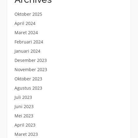
Oktober 2025
April 2024
Maret 2024
Februari 2024
Januari 2024
Desember 2023
November 2023
Oktober 2023
Agustus 2023
Juli 2023
Juni 2023
Mei 2023
April 2023
Maret 2023