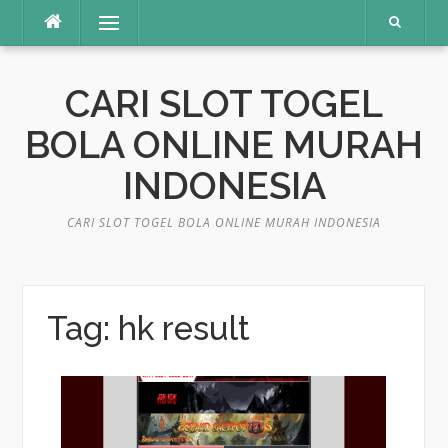
Lompat
Menu
ke
konten
CARI SLOT TOGEL
BOLA ONLINE MURAH
INDONESIA
CARI SLOT TOGEL BOLA ONLINE MURAH INDONESIA
Tag:
hk result