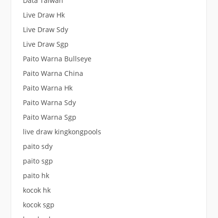
Data Taiwan
Live Draw Hk
Live Draw Sdy
Live Draw Sgp
Paito Warna Bullseye
Paito Warna China
Paito Warna Hk
Paito Warna Sdy
Paito Warna Sgp
live draw kingkongpools
paito sdy
paito sgp
paito hk
kocok hk
kocok sgp