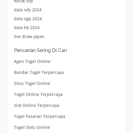
kocok sdy
data sdy 2024
data sgp 2024
data hk 2024
live draw japan
Pencarian Sering Di Cari
Agen Togel Online
Bandar Togel Terpercaya
Situs Togel Online
Togel Online Terpercaya
Slot Online Terpercaya
Togel Pasaran Terpercaya
Togel Slots Online