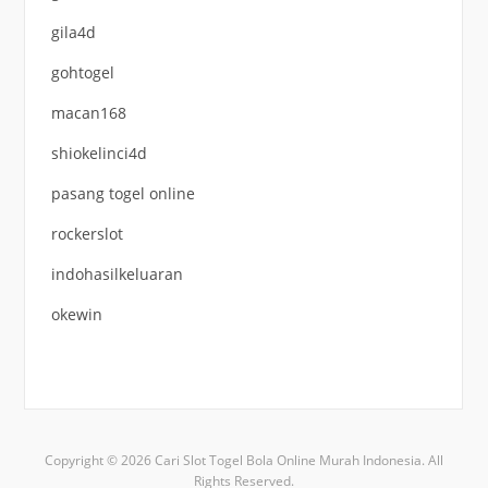
gila4d
gohtogel
macan168
shiokelinci4d
pasang togel online
rockerslot
indohasilkeluaran
okewin
Copyright © 2026 Cari Slot Togel Bola Online Murah Indonesia. All
Rights Reserved.