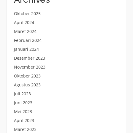
Oktober 2025
April 2024
Maret 2024
Februari 2024
Januari 2024
Desember 2023
November 2023
Oktober 2023
Agustus 2023
Juli 2023
Juni 2023
Mei 2023
April 2023
Maret 2023