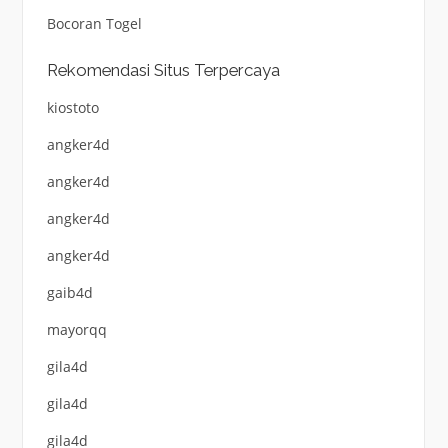
Bocoran Togel
Rekomendasi Situs Terpercaya
kiostoto
angker4d
angker4d
angker4d
angker4d
gaib4d
mayorqq
gila4d
gila4d
gila4d