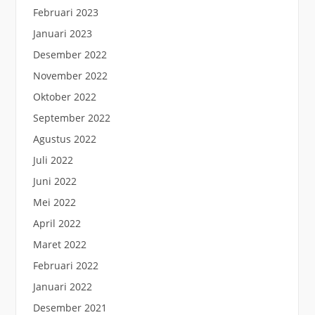
Februari 2023
Januari 2023
Desember 2022
November 2022
Oktober 2022
September 2022
Agustus 2022
Juli 2022
Juni 2022
Mei 2022
April 2022
Maret 2022
Februari 2022
Januari 2022
Desember 2021