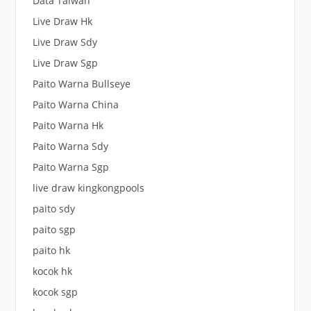
Data Taiwan
Live Draw Hk
Live Draw Sdy
Live Draw Sgp
Paito Warna Bullseye
Paito Warna China
Paito Warna Hk
Paito Warna Sdy
Paito Warna Sgp
live draw kingkongpools
paito sdy
paito sgp
paito hk
kocok hk
kocok sgp