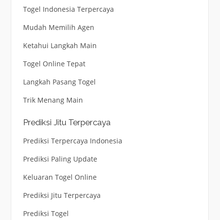
Togel Indonesia Terpercaya
Mudah Memilih Agen
Ketahui Langkah Main
Togel Online Tepat
Langkah Pasang Togel
Trik Menang Main
Prediksi Jitu Terpercaya
Prediksi Terpercaya Indonesia
Prediksi Paling Update
Keluaran Togel Online
Prediksi Jitu Terpercaya
Prediksi Togel