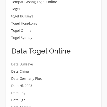
Tempat Pasang Togel Online
Togel
togel bullseye
Togel Hongkong
Togel Online
Togel Sydney
Data Togel Online
Data Bullseye
Data China
Data Germany Plus
Data Hk 2023
Data Sdy
Data Sgp