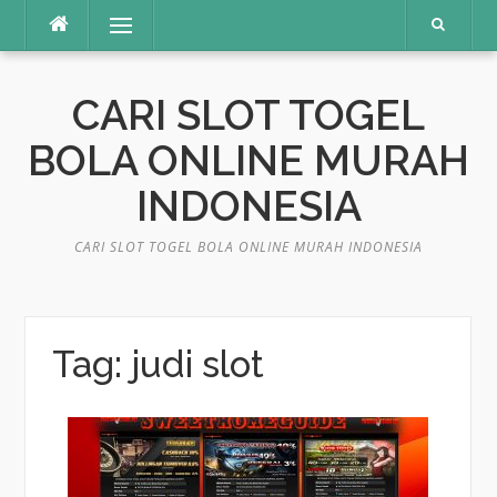
Lompat
Menu
ke
konten
CARI SLOT TOGEL
BOLA ONLINE MURAH
INDONESIA
CARI SLOT TOGEL BOLA ONLINE MURAH INDONESIA
Tag:
judi slot