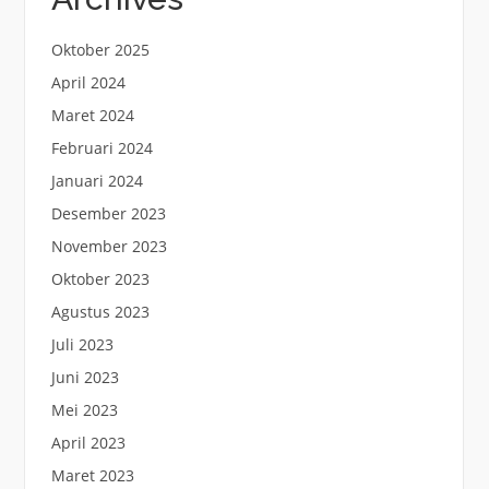
Oktober 2025
April 2024
Maret 2024
Februari 2024
Januari 2024
Desember 2023
November 2023
Oktober 2023
Agustus 2023
Juli 2023
Juni 2023
Mei 2023
April 2023
Maret 2023