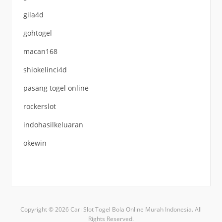
gila4d
gohtogel
macan168
shiokelinci4d
pasang togel online
rockerslot
indohasilkeluaran
okewin
Copyright © 2026 Cari Slot Togel Bola Online Murah Indonesia. All
Rights Reserved.