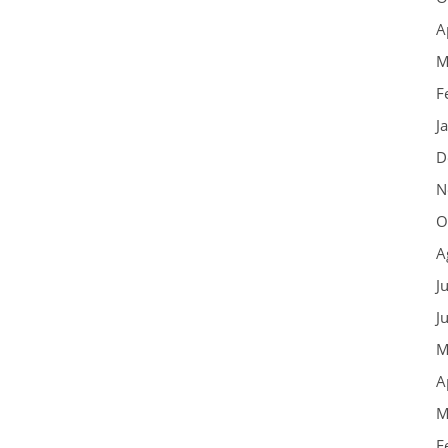
A
M
F
J
D
N
O
A
J
J
M
A
M
F