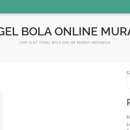
OGEL BOLA ONLINE MUR
CARI SLOT TOGEL BOLA ONLINE MURAH INDONESIA
C
P
L