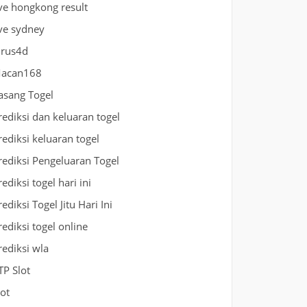
ive hongkong result
ive sydney
urus4d
acan168
asang Togel
rediksi dan keluaran togel
rediksi keluaran togel
rediksi Pengeluaran Togel
rediksi togel hari ini
rediksi Togel Jitu Hari Ini
rediksi togel online
rediksi wla
TP Slot
lot