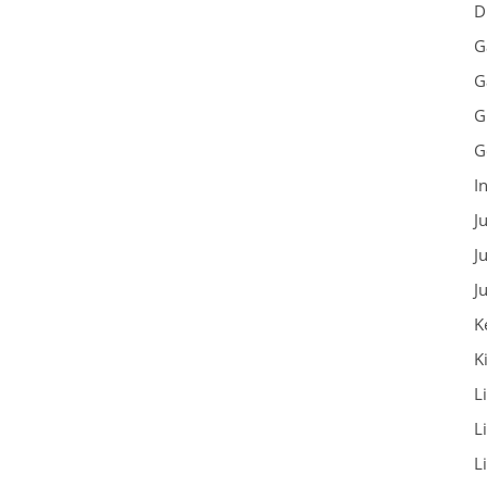
D
G
G
G
G
I
J
J
J
K
K
L
L
L