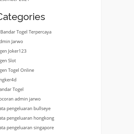
Categories
 Bandar Togel Terpercaya
dmin Jarwo
gen Joker123
gen Slot
gen Togel Online
ngker4d
andar Togel
ocoran admin jarwo
ata pengeluaran bullseye
ata pengeluaran hongkong
ata pengeluaran singapore