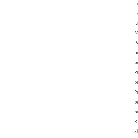
l
l
l
M
P
p
p
P
p
P
p
p
R
S