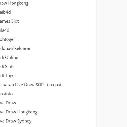
raw Hongkong
aib4d
ames Slot
ila4d
ohtogel
ndohasilkeluaran
udi Online
udi Slot
udi Togel
eluaran Live Draw SGP Tercepat
iostoto
ive Draw
ive Draw Hongkong
ive Draw Sydney