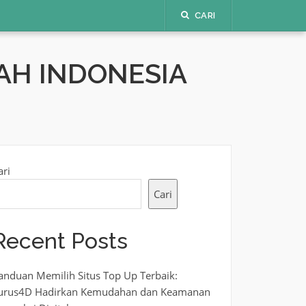
CARI
AH INDONESIA
ari
Cari
Recent Posts
anduan Memilih Situs Top Up Terbaik:
urus4D Hadirkan Kemudahan dan Keamanan