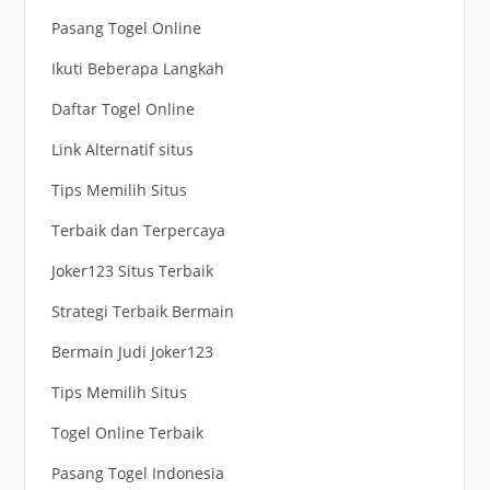
Pasang Togel Online
Ikuti Beberapa Langkah
Daftar Togel Online
Link Alternatif situs
Tips Memilih Situs
Terbaik dan Terpercaya
Joker123 Situs Terbaik
Strategi Terbaik Bermain
Bermain Judi Joker123
Tips Memilih Situs
Togel Online Terbaik
Pasang Togel Indonesia