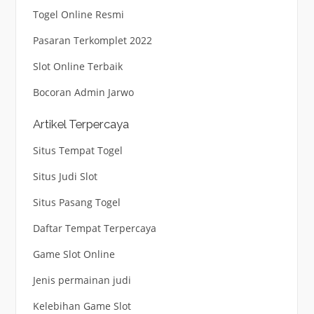
Togel Online Resmi
Pasaran Terkomplet 2022
Slot Online Terbaik
Bocoran Admin Jarwo
Artikel Terpercaya
Situs Tempat Togel
Situs Judi Slot
Situs Pasang Togel
Daftar Tempat Terpercaya
Game Slot Online
Jenis permainan judi
Kelebihan Game Slot