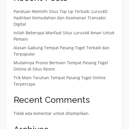
Panduan Memilih Situs Top Up Terbaik: Lurus4D
Hadirkan Kemudahan dan Keamanan Transaksi
Digital
Inilah Beberapa Manfaat Situs Lurus4d Aman Untuk
Pemain
Alasan Gabung Tempat Pasang Togel Terbaik dan
Terpopuler
Mudahnya Proses Bermain Tempat Pasang Togel
Online di Situs Resmi
Trik Main Taruhan Tempat Pasang Togel Online
Terpercaya
Recent Comments
Tidak ada komentar untuk ditampilkan.