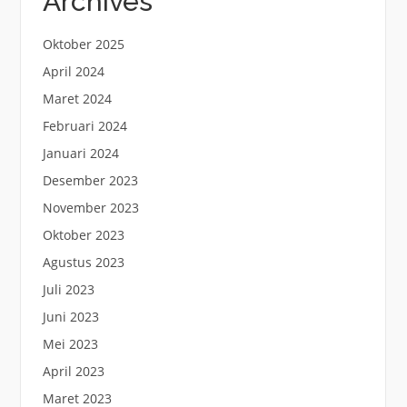
Archives
Oktober 2025
April 2024
Maret 2024
Februari 2024
Januari 2024
Desember 2023
November 2023
Oktober 2023
Agustus 2023
Juli 2023
Juni 2023
Mei 2023
April 2023
Maret 2023