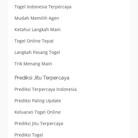
Togel Indonesia Terpercaya
Mudah Memilih Agen
Ketahui Langkah Main
Togel Online Tepat
Langkah Pasang Togel
Trik Menang Main
Prediksi Jitu Terpercaya
Prediksi Terpercaya Indonesia
Prediksi Paling Update
Keluaran Togel Online
Prediksi Jitu Terpercaya
Prediksi Togel