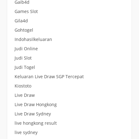
Gaib4d
Games Slot
Gila4d
Gohtogel
Indohasilkeluaran
Judi Online
Judi Slot
Judi Togel
Keluaran Live Draw SGP Tercepat
Kiostoto
Live Draw
Live Draw Hongkong
Live Draw Sydney
live hongkong result
live sydney