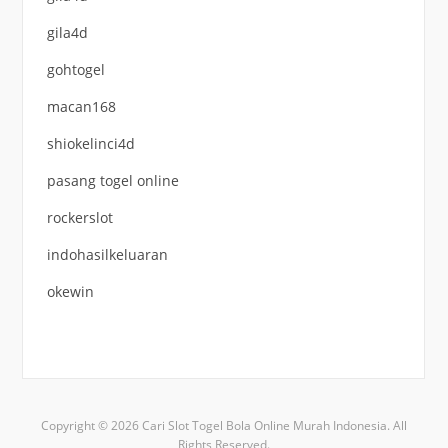
gila4d
gohtogel
macan168
shiokelinci4d
pasang togel online
rockerslot
indohasilkeluaran
okewin
Copyright © 2026 Cari Slot Togel Bola Online Murah Indonesia. All
Rights Reserved.