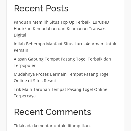
Recent Posts
Panduan Memilih Situs Top Up Terbaik: Lurus4D
Hadirkan Kemudahan dan Keamanan Transaksi
Digital
Inilah Beberapa Manfaat Situs Lurus4d Aman Untuk
Pemain
Alasan Gabung Tempat Pasang Togel Terbaik dan
Terpopuler
Mudahnya Proses Bermain Tempat Pasang Togel
Online di Situs Resmi
Trik Main Taruhan Tempat Pasang Togel Online
Terpercaya
Recent Comments
Tidak ada komentar untuk ditampilkan.