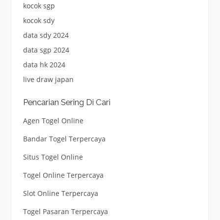
kocok sgp
kocok sdy
data sdy 2024
data sgp 2024
data hk 2024
live draw japan
Pencarian Sering Di Cari
Agen Togel Online
Bandar Togel Terpercaya
Situs Togel Online
Togel Online Terpercaya
Slot Online Terpercaya
Togel Pasaran Terpercaya