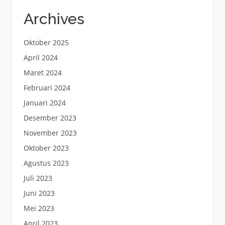
Archives
Oktober 2025
April 2024
Maret 2024
Februari 2024
Januari 2024
Desember 2023
November 2023
Oktober 2023
Agustus 2023
Juli 2023
Juni 2023
Mei 2023
April 2023