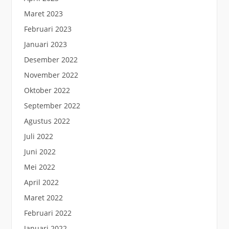
Maret 2023
Februari 2023
Januari 2023
Desember 2022
November 2022
Oktober 2022
September 2022
Agustus 2022
Juli 2022
Juni 2022
Mei 2022
April 2022
Maret 2022
Februari 2022
Januari 2022