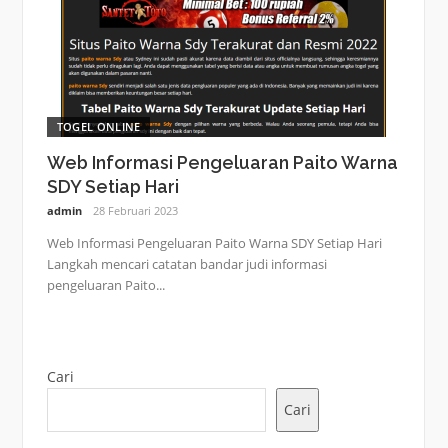
TOGEL ONLINE
Web Informasi Pengeluaran Paito Warna
SDY Setiap Hari
admin
28 Februari 2023
Web Informasi Pengeluaran Paito Warna SDY Setiap Hari
Langkah mencari catatan bandar judi informasi
pengeluaran Paito...
Cari
Cari