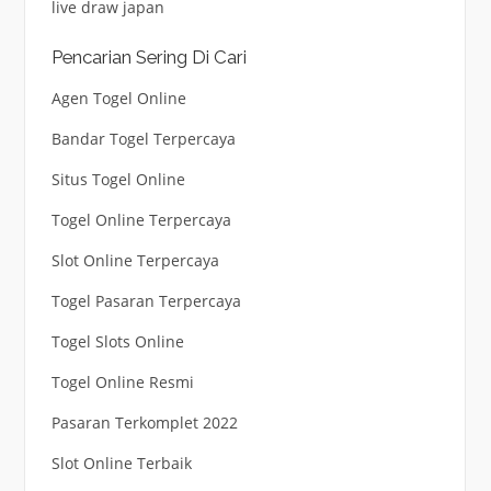
live draw japan
Pencarian Sering Di Cari
Agen Togel Online
Bandar Togel Terpercaya
Situs Togel Online
Togel Online Terpercaya
Slot Online Terpercaya
Togel Pasaran Terpercaya
Togel Slots Online
Togel Online Resmi
Pasaran Terkomplet 2022
Slot Online Terbaik