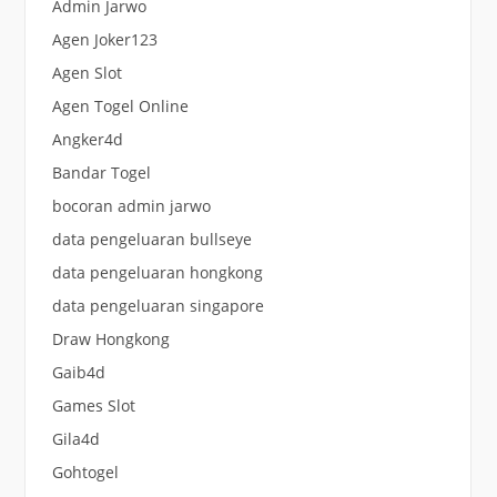
Admin Jarwo
Agen Joker123
Agen Slot
Agen Togel Online
Angker4d
Bandar Togel
bocoran admin jarwo
data pengeluaran bullseye
data pengeluaran hongkong
data pengeluaran singapore
Draw Hongkong
Gaib4d
Games Slot
Gila4d
Gohtogel