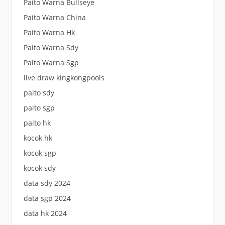
Paito Warna Bullseye
Paito Warna China
Paito Warna Hk
Paito Warna Sdy
Paito Warna Sgp
live draw kingkongpools
paito sdy
paito sgp
paito hk
kocok hk
kocok sgp
kocok sdy
data sdy 2024
data sgp 2024
data hk 2024