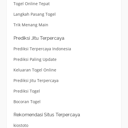
Togel Online Tepat
Langkah Pasang Togel
Trik Menang Main
Prediksi Jitu Terpercaya
Prediksi Terpercaya Indonesia
Prediksi Paling Update
Keluaran Togel Online
Prediksi Jitu Terpercaya
Prediksi Togel
Bocoran Togel
Rekomendasi Situs Terpercaya
kiostoto