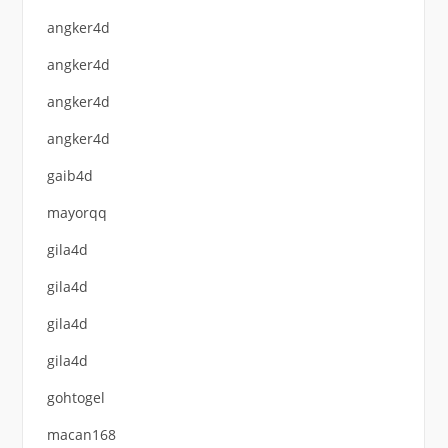
angker4d
angker4d
angker4d
angker4d
gaib4d
mayorqq
gila4d
gila4d
gila4d
gila4d
gohtogel
macan168