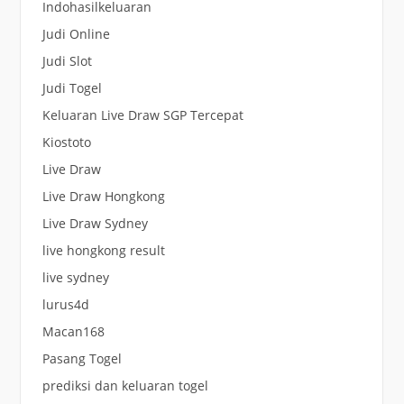
Indohasilkeluaran
Judi Online
Judi Slot
Judi Togel
Keluaran Live Draw SGP Tercepat
Kiostoto
Live Draw
Live Draw Hongkong
Live Draw Sydney
live hongkong result
live sydney
lurus4d
Macan168
Pasang Togel
prediksi dan keluaran togel