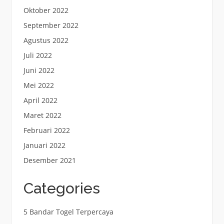
Oktober 2022
September 2022
Agustus 2022
Juli 2022
Juni 2022
Mei 2022
April 2022
Maret 2022
Februari 2022
Januari 2022
Desember 2021
Categories
5 Bandar Togel Terpercaya