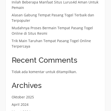
Inilah Beberapa Manfaat Situs Lurus4d Aman Untuk
Pemain
Alasan Gabung Tempat Pasang Togel Terbaik dan
Terpopuler
Mudahnya Proses Bermain Tempat Pasang Togel
Online di Situs Resmi
Trik Main Taruhan Tempat Pasang Togel Online
Terpercaya
Recent Comments
Tidak ada komentar untuk ditampilkan.
Archives
Oktober 2025
April 2024