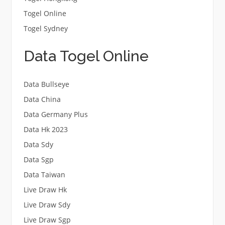
Togel Online
Togel Sydney
Data Togel Online
Data Bullseye
Data China
Data Germany Plus
Data Hk 2023
Data Sdy
Data Sgp
Data Taiwan
Live Draw Hk
Live Draw Sdy
Live Draw Sgp