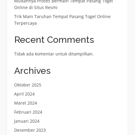
Mudahnya Proses Bermain Tempat Pasang Togel
Online di Situs Resmi
Trik Main Taruhan Tempat Pasang Togel Online
Terpercaya
Recent Comments
Tidak ada komentar untuk ditampilkan.
Archives
Oktober 2025
April 2024
Maret 2024
Februari 2024
Januari 2024
Desember 2023