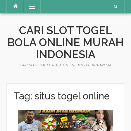
Lompat
Menu
ke
konten
CARI SLOT TOGEL
BOLA ONLINE MURAH
INDONESIA
CARI SLOT TOGEL BOLA ONLINE MURAH INDONESIA
Tag:
situs togel online