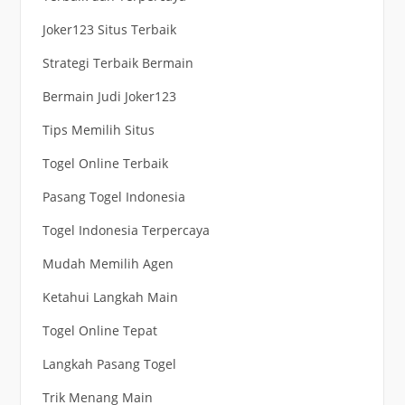
Joker123 Situs Terbaik
Strategi Terbaik Bermain
Bermain Judi Joker123
Tips Memilih Situs
Togel Online Terbaik
Pasang Togel Indonesia
Togel Indonesia Terpercaya
Mudah Memilih Agen
Ketahui Langkah Main
Togel Online Tepat
Langkah Pasang Togel
Trik Menang Main