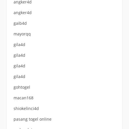
angker4d
angker4d
gaib4d
mayorqq
gila4d
gila4d
gila4d
gila4d
gohtogel
macan168
shiokelinci4d
pasang togel online