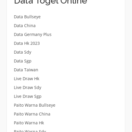
Data Togel Online
Data Bullseye
Data China
Data Germany Plus
Data Hk 2023
Data Sdy
Data Sgp
Data Taiwan
Live Draw Hk
Live Draw Sdy
Live Draw Sgp
Paito Warna Bullseye
Paito Warna China
Paito Warna Hk
Paito Warna Sdy