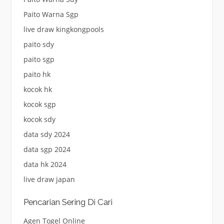
Paito Warna Sgp
live draw kingkongpools
paito sdy
paito sgp
paito hk
kocok hk
kocok sgp
kocok sdy
data sdy 2024
data sgp 2024
data hk 2024
live draw japan
Pencarian Sering Di Cari
Agen Togel Online