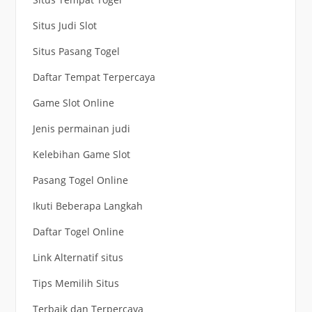
Situs Judi Slot
Situs Pasang Togel
Daftar Tempat Terpercaya
Game Slot Online
Jenis permainan judi
Kelebihan Game Slot
Pasang Togel Online
Ikuti Beberapa Langkah
Daftar Togel Online
Link Alternatif situs
Tips Memilih Situs
Terbaik dan Terpercaya