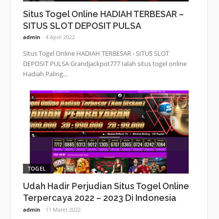
Situs Togel Online HADIAH TERBESAR –
SITUS SLOT DEPOSIT PULSA
admin
4 April 2022
Situs Togel Online HADIAH TERBESAR - SITUS SLOT
DEPOSIT PULSA Grandjackpot777 Ialah situs togel online
Hadiah Paling...
TOGEL
Udah Hadir Perjudian Situs Togel Online
Terpercaya 2022 – 2023 Di Indonesia
admin
11 Maret 2022