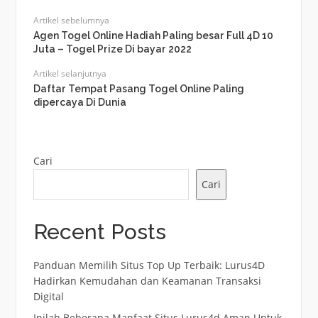
Artikel sebelumnya
Agen Togel Online Hadiah Paling besar Full 4D 10
Juta – Togel Prize Di bayar 2022
Artikel selanjutnya
Daftar Tempat Pasang Togel Online Paling
dipercaya Di Dunia
Cari
Cari
Recent Posts
Panduan Memilih Situs Top Up Terbaik: Lurus4D
Hadirkan Kemudahan dan Keamanan Transaksi
Digital
Inilah Beberapa Manfaat Situs Lurus4d Aman Untuk