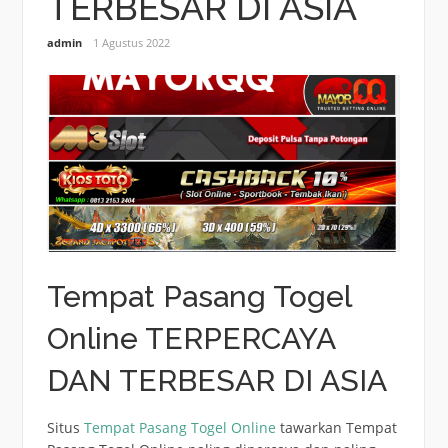
TERBESAR DI ASIA
admin
1 Agustus 2022
Tempat Pasang Togel
Online TERPERCAYA
DAN TERBESAR DI ASIA
Situs
Tempat Pasang Togel Online
tawarkan Tempat