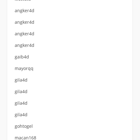
angker4d
angker4d
angker4d
angker4d
gaib4d
mayorqq
gila4d
gila4d
gila4d
gila4d
gohtogel
macan168