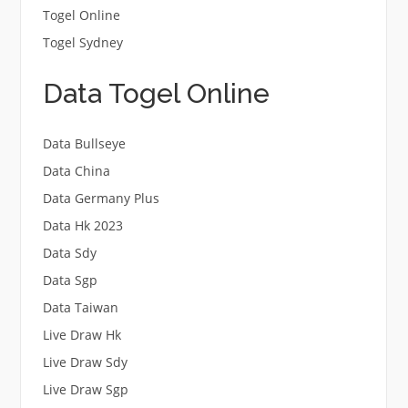
Togel Online
Togel Sydney
Data Togel Online
Data Bullseye
Data China
Data Germany Plus
Data Hk 2023
Data Sdy
Data Sgp
Data Taiwan
Live Draw Hk
Live Draw Sdy
Live Draw Sgp