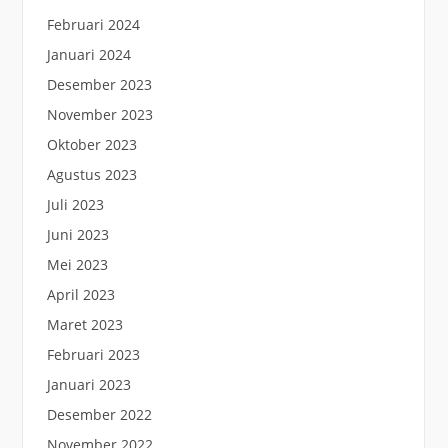
Februari 2024
Januari 2024
Desember 2023
November 2023
Oktober 2023
Agustus 2023
Juli 2023
Juni 2023
Mei 2023
April 2023
Maret 2023
Februari 2023
Januari 2023
Desember 2022
November 2022