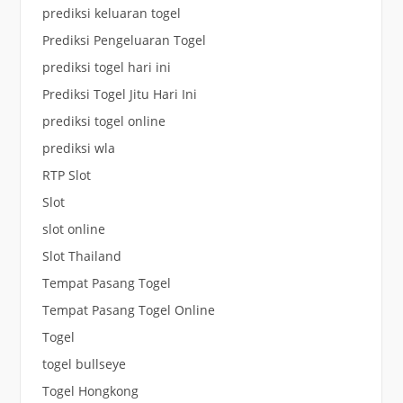
prediksi keluaran togel
Prediksi Pengeluaran Togel
prediksi togel hari ini
Prediksi Togel Jitu Hari Ini
prediksi togel online
prediksi wla
RTP Slot
Slot
slot online
Slot Thailand
Tempat Pasang Togel
Tempat Pasang Togel Online
Togel
togel bullseye
Togel Hongkong