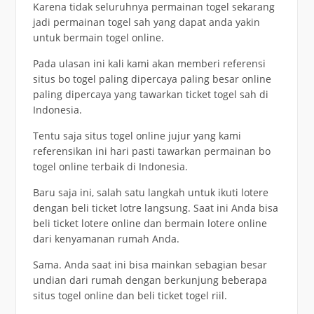
Karena tidak seluruhnya permainan togel sekarang
jadi permainan togel sah yang dapat anda yakin
untuk bermain togel online.
Pada ulasan ini kali kami akan memberi referensi
situs bo togel paling dipercaya paling besar online
paling dipercaya yang tawarkan ticket togel sah di
Indonesia.
Tentu saja situs togel online jujur yang kami
referensikan ini hari pasti tawarkan permainan bo
togel online terbaik di Indonesia.
Baru saja ini, salah satu langkah untuk ikuti lotere
dengan beli ticket lotre langsung. Saat ini Anda bisa
beli ticket lotere online dan bermain lotere online
dari kenyamanan rumah Anda.
Sama. Anda saat ini bisa mainkan sebagian besar
undian dari rumah dengan berkunjung beberapa
situs togel online dan beli ticket togel riil.