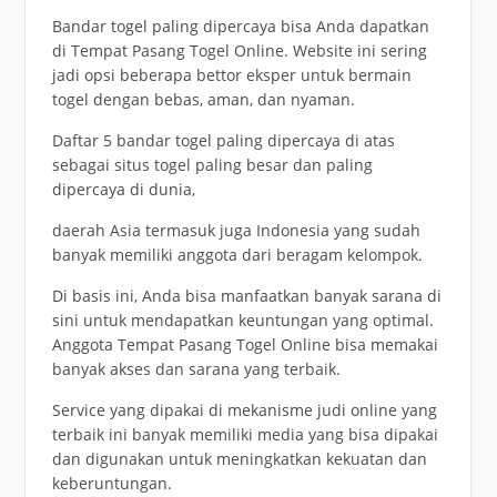
Bandar togel paling dipercaya bisa Anda dapatkan
di Tempat Pasang Togel Online. Website ini sering
jadi opsi beberapa bettor eksper untuk bermain
togel dengan bebas, aman, dan nyaman.
Daftar 5 bandar togel paling dipercaya di atas
sebagai situs togel paling besar dan paling
dipercaya di dunia,
daerah Asia termasuk juga Indonesia yang sudah
banyak memiliki anggota dari beragam kelompok.
Di basis ini, Anda bisa manfaatkan banyak sarana di
sini untuk mendapatkan keuntungan yang optimal.
Anggota Tempat Pasang Togel Online bisa memakai
banyak akses dan sarana yang terbaik.
Service yang dipakai di mekanisme judi online yang
terbaik ini banyak memiliki media yang bisa dipakai
dan digunakan untuk meningkatkan kekuatan dan
keberuntungan.