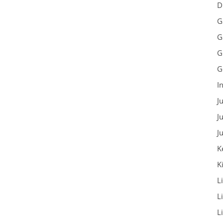
D
G
G
G
G
I
J
J
J
K
K
L
L
L