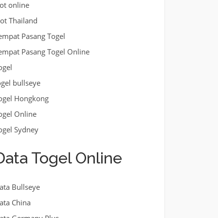
lot online
lot Thailand
empat Pasang Togel
empat Pasang Togel Online
ogel
ogel bullseye
ogel Hongkong
ogel Online
ogel Sydney
Data Togel Online
ata Bullseye
ata China