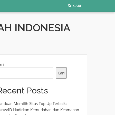
CARI
AH INDONESIA
ari
Cari
Recent Posts
anduan Memilih Situs Top Up Terbaik:
urus4D Hadirkan Kemudahan dan Keamanan