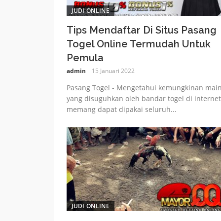
JUDI ONLINE
Tips Mendaftar Di Situs Pasang
Togel Online Termudah Untuk
Pemula
admin
15 Januari 2022
Pasang Togel - Mengetahui kemungkinan mai
yang disuguhkan oleh bandar togel di internet
memang dapat dipakai seluruh...
JUDI ONLINE