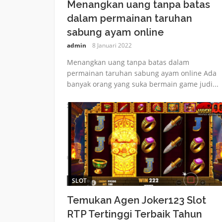
Menangkan uang tanpa batas
dalam permainan taruhan
sabung ayam online
admin
8 Januari 2022
Menangkan uang tanpa batas dalam
permainan taruhan sabung ayam online Ada
banyak orang yang suka bermain game judi...
SLOT
Temukan Agen Joker123 Slot
RTP Tertinggi Terbaik Tahun