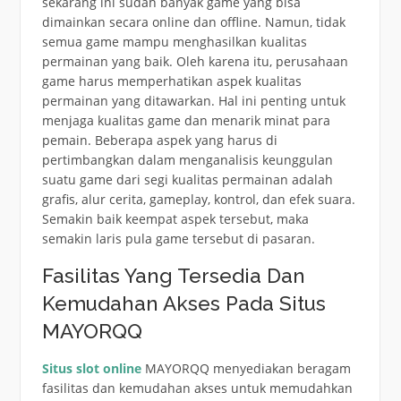
sekarang ini sudah banyak game yang bisa
dimainkan secara online dan offline. Namun, tidak
semua game mampu menghasilkan kualitas
permainan yang baik. Oleh karena itu, perusahaan
game harus memperhatikan aspek kualitas
permainan yang ditawarkan. Hal ini penting untuk
menjaga kualitas game dan menarik minat para
pemain. Beberapa aspek yang harus di
pertimbangkan dalam menganalisis keunggulan
suatu game dari segi kualitas permainan adalah
grafis, alur cerita, gameplay, kontrol, dan efek suara.
Semakin baik keempat aspek tersebut, maka
semakin laris pula game tersebut di pasaran.
Fasilitas Yang Tersedia Dan
Kemudahan Akses Pada Situs
MAYORQQ
Situs slot online
MAYORQQ menyediakan beragam
fasilitas dan kemudahan akses untuk memudahkan