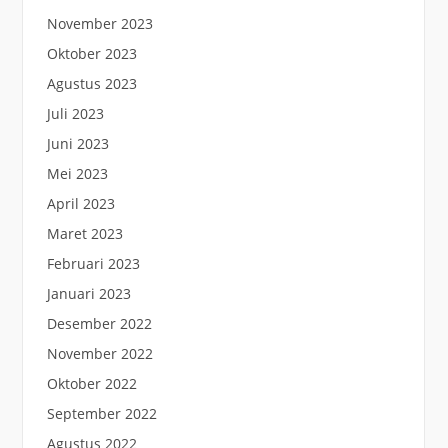
November 2023
Oktober 2023
Agustus 2023
Juli 2023
Juni 2023
Mei 2023
April 2023
Maret 2023
Februari 2023
Januari 2023
Desember 2022
November 2022
Oktober 2022
September 2022
Agustus 2022