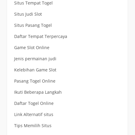
Situs Tempat Togel
Situs Judi Slot
Situs Pasang Togel
Daftar Tempat Terpercaya
Game Slot Online
Jenis permainan judi
Kelebihan Game Slot
Pasang Togel Online
Ikuti Beberapa Langkah
Daftar Togel Online
Link Alternatif situs
Tips Memilih Situs