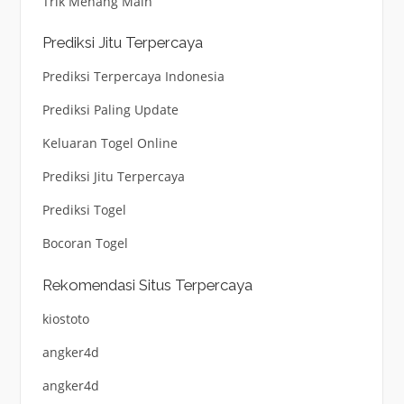
Trik Menang Main
Prediksi Jitu Terpercaya
Prediksi Terpercaya Indonesia
Prediksi Paling Update
Keluaran Togel Online
Prediksi Jitu Terpercaya
Prediksi Togel
Bocoran Togel
Rekomendasi Situs Terpercaya
kiostoto
angker4d
angker4d