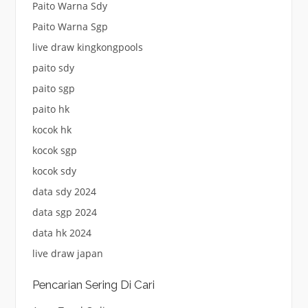
Paito Warna Sdy
Paito Warna Sgp
live draw kingkongpools
paito sdy
paito sgp
paito hk
kocok hk
kocok sgp
kocok sdy
data sdy 2024
data sgp 2024
data hk 2024
live draw japan
Pencarian Sering Di Cari