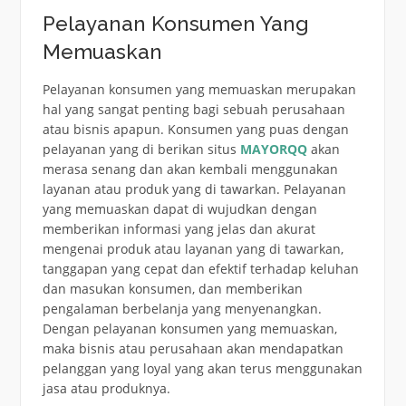
Pelayanan Konsumen Yang
Memuaskan
Pelayanan konsumen yang memuaskan merupakan
hal yang sangat penting bagi sebuah perusahaan
atau bisnis apapun. Konsumen yang puas dengan
pelayanan yang di berikan situs
MAYORQQ
akan
merasa senang dan akan kembali menggunakan
layanan atau produk yang di tawarkan. Pelayanan
yang memuaskan dapat di wujudkan dengan
memberikan informasi yang jelas dan akurat
mengenai produk atau layanan yang di tawarkan,
tanggapan yang cepat dan efektif terhadap keluhan
dan masukan konsumen, dan memberikan
pengalaman berbelanja yang menyenangkan.
Dengan pelayanan konsumen yang memuaskan,
maka bisnis atau perusahaan akan mendapatkan
pelanggan yang loyal yang akan terus menggunakan
jasa atau produknya.