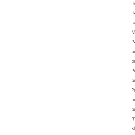
l
l
l
M
P
p
p
P
p
P
p
p
R
S