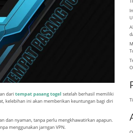
T
I
U
A
d
M
T
T
O
an dari
tempat pasang togel
setelah berhasil memiliki
T
, kelebihan ini akan memberikan keuntungan bagi diri
man dan nyaman, tanpa perlu mengkhawatirkan apapun.
 tanpa menggunakan jarngan VPN.
O