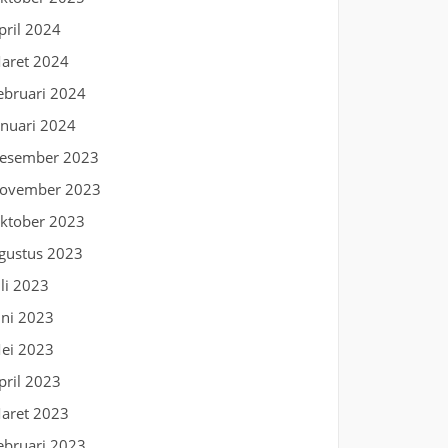
pril 2024
aret 2024
ebruari 2024
anuari 2024
esember 2023
ovember 2023
ktober 2023
gustus 2023
uli 2023
uni 2023
ei 2023
pril 2023
aret 2023
ebruari 2023