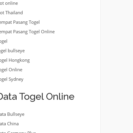
lot online
lot Thailand
empat Pasang Togel
empat Pasang Togel Online
ogel
ogel bullseye
ogel Hongkong
ogel Online
ogel Sydney
Data Togel Online
ata Bullseye
ata China