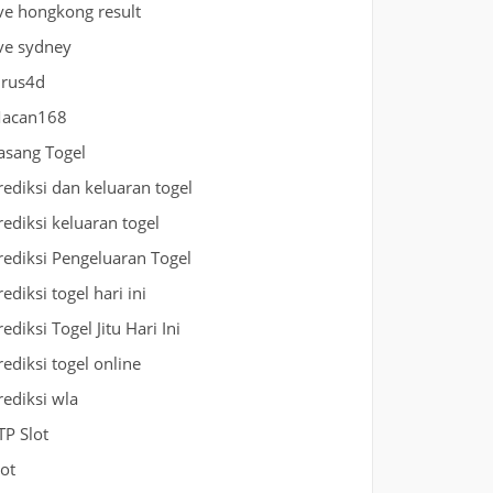
ive hongkong result
ive sydney
urus4d
acan168
asang Togel
rediksi dan keluaran togel
rediksi keluaran togel
rediksi Pengeluaran Togel
rediksi togel hari ini
rediksi Togel Jitu Hari Ini
rediksi togel online
rediksi wla
TP Slot
lot