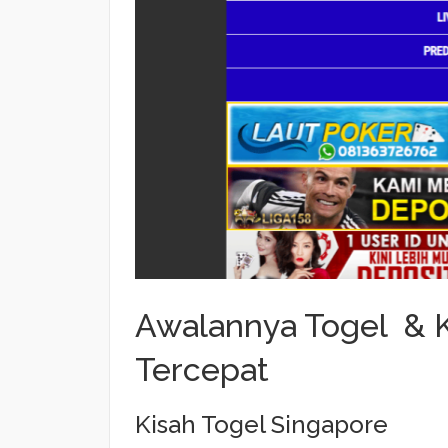
Awalannya Togel & K
Tercepat
Kisah Togel Singapore