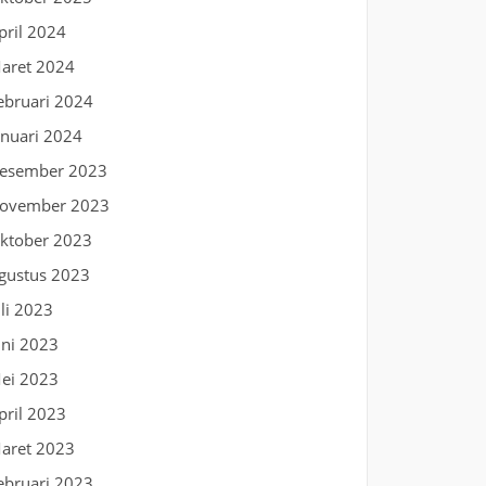
pril 2024
aret 2024
ebruari 2024
anuari 2024
esember 2023
ovember 2023
ktober 2023
gustus 2023
uli 2023
uni 2023
ei 2023
pril 2023
aret 2023
ebruari 2023