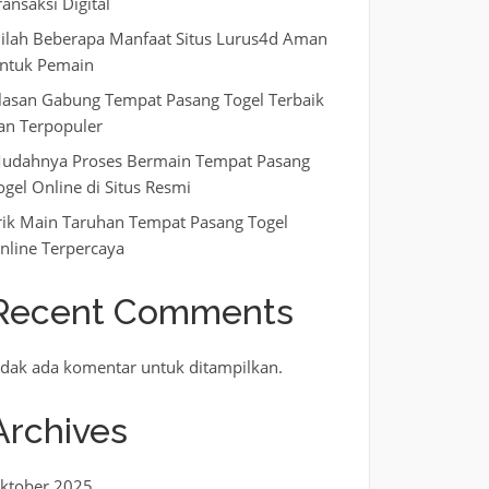
ransaksi Digital
nilah Beberapa Manfaat Situs Lurus4d Aman
ntuk Pemain
lasan Gabung Tempat Pasang Togel Terbaik
an Terpopuler
udahnya Proses Bermain Tempat Pasang
ogel Online di Situs Resmi
rik Main Taruhan Tempat Pasang Togel
nline Terpercaya
Recent Comments
idak ada komentar untuk ditampilkan.
Archives
ktober 2025