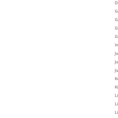
D
G
G
G
G
I
J
J
J
K
K
L
L
L