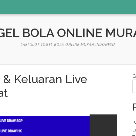
OGEL BOLA ONLINE MUR
CARI SLOT TOGEL BOLA ONLINE MURAH INDONESIA
& Keluaran Live
C
at
P
L