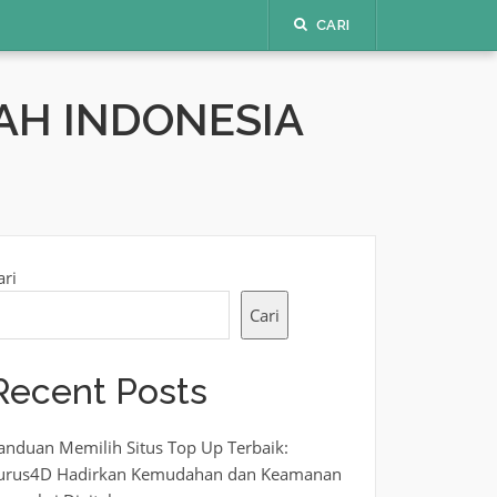
CARI
AH INDONESIA
ari
Cari
Recent Posts
anduan Memilih Situs Top Up Terbaik:
urus4D Hadirkan Kemudahan dan Keamanan