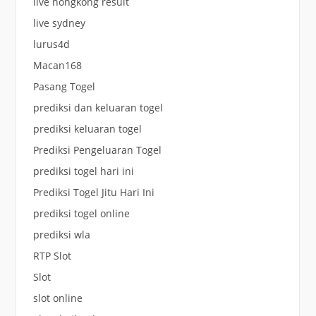
live hongkong result
live sydney
lurus4d
Macan168
Pasang Togel
prediksi dan keluaran togel
prediksi keluaran togel
Prediksi Pengeluaran Togel
prediksi togel hari ini
Prediksi Togel Jitu Hari Ini
prediksi togel online
prediksi wla
RTP Slot
Slot
slot online