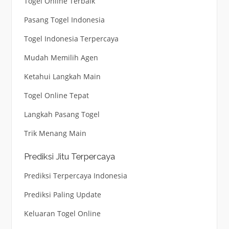
Togel Online Terbaik
Pasang Togel Indonesia
Togel Indonesia Terpercaya
Mudah Memilih Agen
Ketahui Langkah Main
Togel Online Tepat
Langkah Pasang Togel
Trik Menang Main
Prediksi Jitu Terpercaya
Prediksi Terpercaya Indonesia
Prediksi Paling Update
Keluaran Togel Online