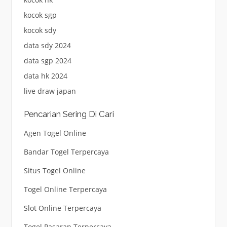
kocok sgp
kocok sdy
data sdy 2024
data sgp 2024
data hk 2024
live draw japan
Pencarian Sering Di Cari
Agen Togel Online
Bandar Togel Terpercaya
Situs Togel Online
Togel Online Terpercaya
Slot Online Terpercaya
Togel Pasaran Terpercaya