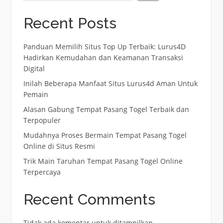
Recent Posts
Panduan Memilih Situs Top Up Terbaik: Lurus4D
Hadirkan Kemudahan dan Keamanan Transaksi
Digital
Inilah Beberapa Manfaat Situs Lurus4d Aman Untuk
Pemain
Alasan Gabung Tempat Pasang Togel Terbaik dan
Terpopuler
Mudahnya Proses Bermain Tempat Pasang Togel
Online di Situs Resmi
Trik Main Taruhan Tempat Pasang Togel Online
Terpercaya
Recent Comments
Tidak ada komentar untuk ditampilkan.