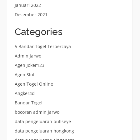
Januari 2022
Desember 2021
Categories
5 Bandar Togel Terpercaya
Admin Jarwo
Agen Joker123
Agen Slot
Agen Togel Online
Angker4d
Bandar Togel
bocoran admin jarwo
data pengeluaran bullseye
data pengeluaran hongkong