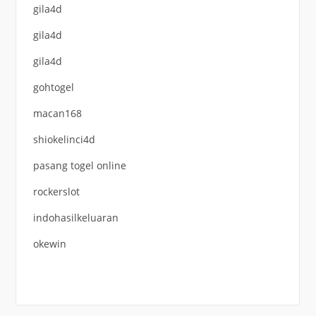
gila4d
gila4d
gila4d
gohtogel
macan168
shiokelinci4d
pasang togel online
rockerslot
indohasilkeluaran
okewin