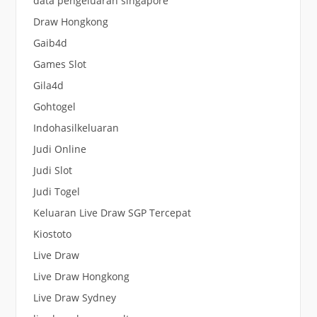
data pengeluaran singapore
Draw Hongkong
Gaib4d
Games Slot
Gila4d
Gohtogel
Indohasilkeluaran
Judi Online
Judi Slot
Judi Togel
Keluaran Live Draw SGP Tercepat
Kiostoto
Live Draw
Live Draw Hongkong
Live Draw Sydney