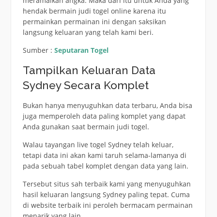
meramalkan angka. Maka dari itu untuk Anda yang
hendak bermain judi togel online karena itu
permainkan permainan ini dengan saksikan
langsung keluaran yang telah kami beri.
Sumber :
Seputaran Togel
Tampilkan Keluaran Data
Sydney Secara Komplet
Bukan hanya menyuguhkan data terbaru, Anda bisa
juga memperoleh data paling komplet yang dapat
Anda gunakan saat bermain judi togel.
Walau tayangan live togel Sydney telah keluar,
tetapi data ini akan kami taruh selama-lamanya di
pada sebuah tabel komplet dengan data yang lain.
Tersebut situs sah terbaik kami yang menyuguhkan
hasil keluaran langsung Sydney paling tepat. Cuma
di website terbaik ini peroleh bermacam permainan
menarik yang lain.