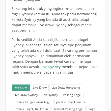
Sekarang ini untuk yang ingin nikmati permainan
togel Sydney karena itu Anda tak perlu bertandang
ke kota Sydney yang berada di australia, tetapi
dapat memakai live draw Sydney sebagai media
saat bermain.
Perlu sedikit Anda kenali jika permainan togel
Sydney ini sebagai salah satunya tipe perjudian
yang telah ada dari dulu saat. Sekarang permainan
Sydney banyak juga dimainkan oleh bermacam
negara. Dengan bermain lewat cara online juga
pilih situs Result
Live Sydney
membuat pejudi togel
makin mempunyai capaian yang luas.
Live Draw
Live Draw Hongkong
KATEGORI
Live Draw Sydney
live sydney
Pasang Togel
Prediksi Pengeluaran Togel
prediksi togel hari ini
Prediksi Togel Jitu Hari Ini
Tempat Pasang Togel
Togel