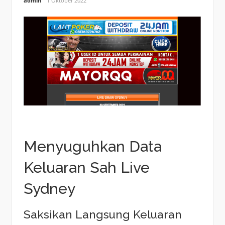
admin
1 Oktober 2022
Menyuguhkan Data
Keluaran Sah Live
Sydney
Saksikan Langsung Keluaran