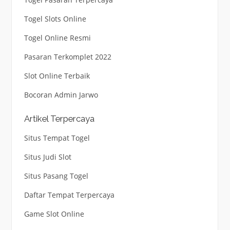
Togel Slots Online
Togel Online Resmi
Pasaran Terkomplet 2022
Slot Online Terbaik
Bocoran Admin Jarwo
Artikel Terpercaya
Situs Tempat Togel
Situs Judi Slot
Situs Pasang Togel
Daftar Tempat Terpercaya
Game Slot Online