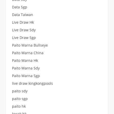
Data Sgp
Data Taiwan
Live Draw Hk
Live Draw Sdy
Live Draw Sgp
Paito Warna Bullseye
Paito Warna China
Paito Warna Hk
Paito Warna Sdy
Paito Warna Sgp
live draw kingkongpools
paito sdy
paito sgp
paito hk
kocok hk