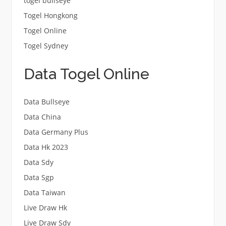
togel bullseye
Togel Hongkong
Togel Online
Togel Sydney
Data Togel Online
Data Bullseye
Data China
Data Germany Plus
Data Hk 2023
Data Sdy
Data Sgp
Data Taiwan
Live Draw Hk
Live Draw Sdy