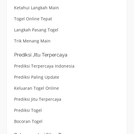
Ketahui Langkah Main
Togel Online Tepat
Langkah Pasang Togel
Trik Menang Main
Prediksi Jitu Terpercaya
Prediksi Terpercaya Indonesia
Prediksi Paling Update
Keluaran Togel Online
Prediksi Jitu Terpercaya
Prediksi Togel
Bocoran Togel