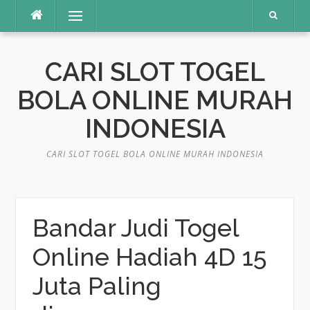
Lompat
Menu
ke
konten
CARI SLOT TOGEL
BOLA ONLINE MURAH
INDONESIA
CARI SLOT TOGEL BOLA ONLINE MURAH INDONESIA
Bandar Judi Togel
Online Hadiah 4D 15
Juta Paling