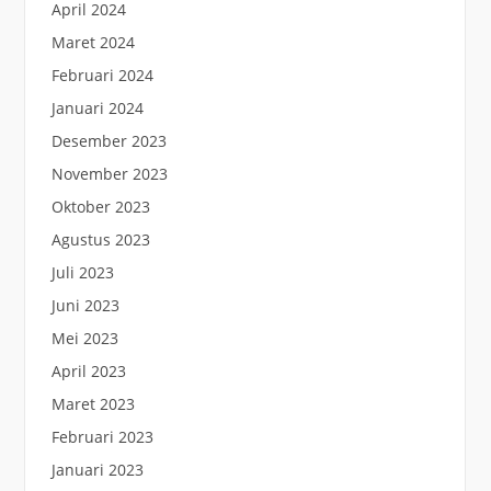
April 2024
Maret 2024
Februari 2024
Januari 2024
Desember 2023
November 2023
Oktober 2023
Agustus 2023
Juli 2023
Juni 2023
Mei 2023
April 2023
Maret 2023
Februari 2023
Januari 2023