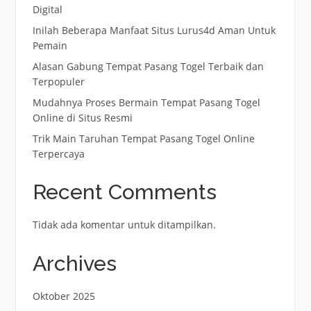
Digital
Inilah Beberapa Manfaat Situs Lurus4d Aman Untuk
Pemain
Alasan Gabung Tempat Pasang Togel Terbaik dan
Terpopuler
Mudahnya Proses Bermain Tempat Pasang Togel
Online di Situs Resmi
Trik Main Taruhan Tempat Pasang Togel Online
Terpercaya
Recent Comments
Tidak ada komentar untuk ditampilkan.
Archives
Oktober 2025