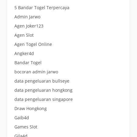
5 Bandar Togel Terpercaya
Admin Jarwo
Agen Joker123
Agen Slot
Agen Togel Online
Angker4d
Bandar Togel
bocoran admin jarwo
data pengeluaran bullseye
data pengeluaran hongkong
data pengeluaran singapore
Draw Hongkong
Gaib4d
Games Slot
Gila4d