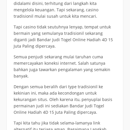
didalami disini, terhitung dari langkah kita
mengelola keuangan. Tapi sekarang, casino
tradisionil mulai susah untuk kita mencari.
Tapi casino tidak seutuhnya lenyap, tempat untuk
bermain yang semulanya tradisionil sekarang
diganti jadi Bandar Judi Togel Online Hadiah 4D 15
Juta Paling dipercaya.
Semua penjudi sekarang mulai taruhan cuma
memercayakan koneksi internet. Salah satunya
bahkan juga tawarkan pengalaman yang semakin
banyak.
Dengan semua beralih dari type tradisionil ke
kekinian ini, maka ada kecondongan untuk
kekurangan situs. Oleh karena itu, penyuplai basis
permainan judi ini sediakan Bandar Judi Togel
Online Hadiah 4D 15 Juta Paling dipercaya.
Tapi kita tahu jika tidak selama-lamanya link
alternatif itu terjaga aman. Bagaimana Langkah