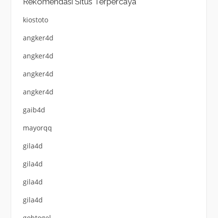
Rekomendasi Situs Terpercaya
kiostoto
angker4d
angker4d
angker4d
angker4d
gaib4d
mayorqq
gila4d
gila4d
gila4d
gila4d
gohtogel