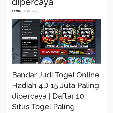
dipercaya
admin
17 Juli 2022
Bandar Judi Togel Online
Hadiah 4D 15 Juta Paling
dipercaya | Daftar 10
Situs Togel Paling