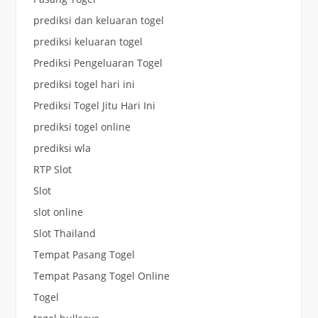
prediksi dan keluaran togel
prediksi keluaran togel
Prediksi Pengeluaran Togel
prediksi togel hari ini
Prediksi Togel Jitu Hari Ini
prediksi togel online
prediksi wla
RTP Slot
Slot
slot online
Slot Thailand
Tempat Pasang Togel
Tempat Pasang Togel Online
Togel