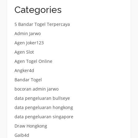
Categories
5 Bandar Togel Terpercaya
Admin Jarwo
Agen Joker123
Agen Slot
Agen Togel Online
Angker4d
Bandar Togel
bocoran admin jarwo
data pengeluaran bullseye
data pengeluaran hongkong
data pengeluaran singapore
Draw Hongkong
Gaib4d