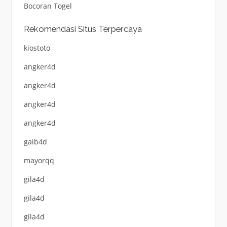
Bocoran Togel
Rekomendasi Situs Terpercaya
kiostoto
angker4d
angker4d
angker4d
angker4d
gaib4d
mayorqq
gila4d
gila4d
gila4d