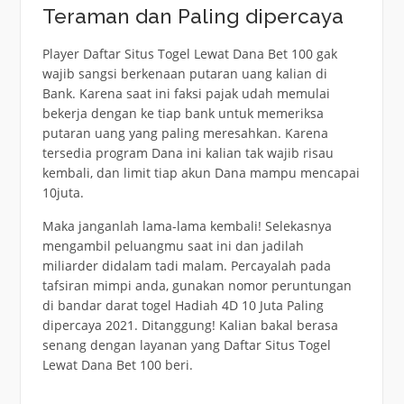
Teraman dan Paling dipercaya
Player Daftar Situs Togel Lewat Dana Bet 100 gak
wajib sangsi berkenaan putaran uang kalian di
Bank. Karena saat ini faksi pajak udah memulai
bekerja dengan ke tiap bank untuk memeriksa
putaran uang yang paling meresahkan. Karena
tersedia program Dana ini kalian tak wajib risau
kembali, dan limit tiap akun Dana mampu mencapai
10juta.
Maka janganlah lama-lama kembali! Selekasnya
mengambil peluangmu saat ini dan jadilah
miliarder didalam tadi malam. Percayalah pada
tafsiran mimpi anda, gunakan nomor peruntungan
di bandar darat togel Hadiah 4D 10 Juta Paling
dipercaya 2021. Ditanggung! Kalian bakal berasa
senang dengan layanan yang Daftar Situs Togel
Lewat Dana Bet 100 beri.