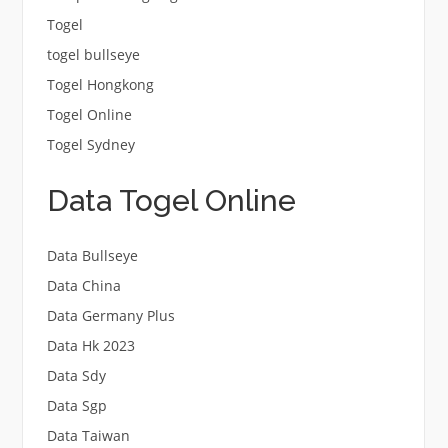
Togel
togel bullseye
Togel Hongkong
Togel Online
Togel Sydney
Data Togel Online
Data Bullseye
Data China
Data Germany Plus
Data Hk 2023
Data Sdy
Data Sgp
Data Taiwan