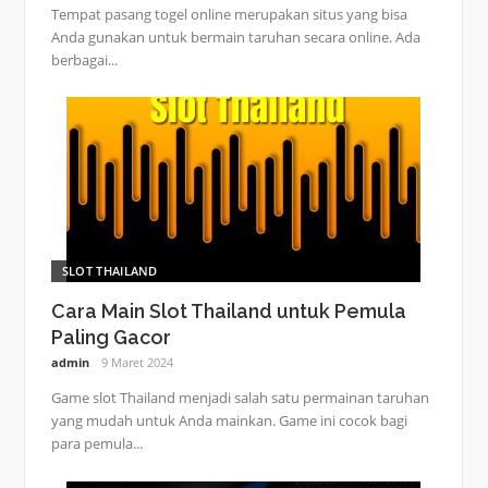
Tempat pasang togel online merupakan situs yang bisa
Anda gunakan untuk bermain taruhan secara online. Ada
berbagai...
SLOT THAILAND
Cara Main Slot Thailand untuk Pemula
Paling Gacor
admin
9 Maret 2024
Game slot Thailand menjadi salah satu permainan taruhan
yang mudah untuk Anda mainkan. Game ini cocok bagi
para pemula...