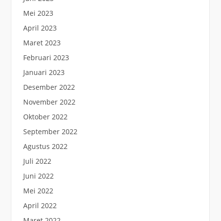
Mei 2023
April 2023
Maret 2023
Februari 2023
Januari 2023
Desember 2022
November 2022
Oktober 2022
September 2022
Agustus 2022
Juli 2022
Juni 2022
Mei 2022
April 2022
Maret 2022