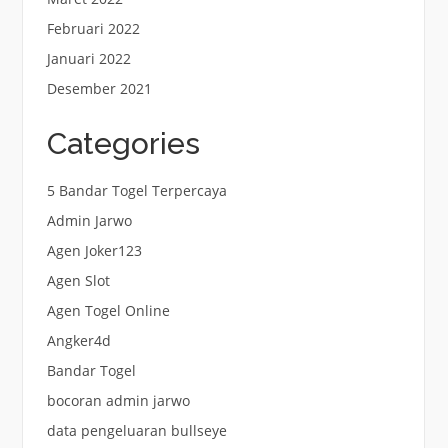
Februari 2022
Januari 2022
Desember 2021
Categories
5 Bandar Togel Terpercaya
Admin Jarwo
Agen Joker123
Agen Slot
Agen Togel Online
Angker4d
Bandar Togel
bocoran admin jarwo
data pengeluaran bullseye