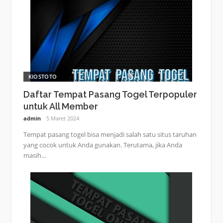
KIOSTOTO
Daftar Tempat Pasang Togel Terpopuler
untuk All Member
admin
5 Maret 2024
Tempat pasang togel bisa menjadi salah satu situs taruhan
yang cocok untuk Anda gunakan. Terutama, jika Anda
masih...