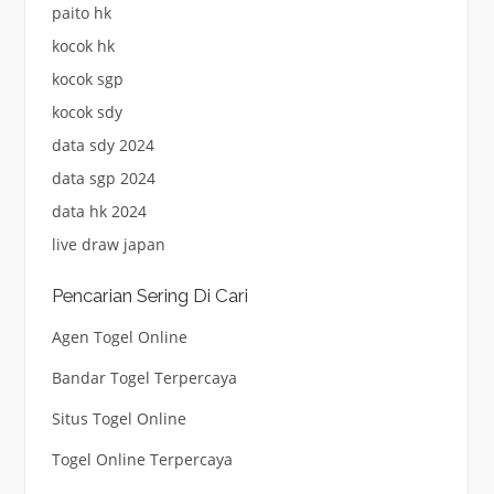
paito hk
kocok hk
kocok sgp
kocok sdy
data sdy 2024
data sgp 2024
data hk 2024
live draw japan
Pencarian Sering Di Cari
Agen Togel Online
Bandar Togel Terpercaya
Situs Togel Online
Togel Online Terpercaya