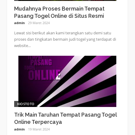
Mudahnya Proses Bermain Tempat
Pasang Togel Online di Situs Resmi
admin
29 Maret 2024
Lewat sisi berikut akan kami terangkan satu demi satu
proses dan tingkatan bermain judi togel yang terdapat di
website...
KIOSTOTO
Trik Main Taruhan Tempat Pasang Togel
Online Terpercaya
admin
19 Maret 2024