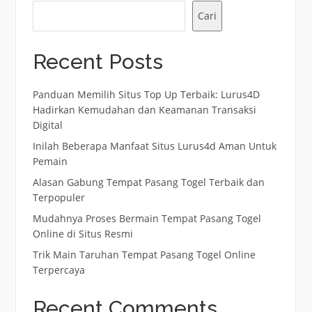
Cari
Recent Posts
Panduan Memilih Situs Top Up Terbaik: Lurus4D
Hadirkan Kemudahan dan Keamanan Transaksi
Digital
Inilah Beberapa Manfaat Situs Lurus4d Aman Untuk
Pemain
Alasan Gabung Tempat Pasang Togel Terbaik dan
Terpopuler
Mudahnya Proses Bermain Tempat Pasang Togel
Online di Situs Resmi
Trik Main Taruhan Tempat Pasang Togel Online
Terpercaya
Recent Comments